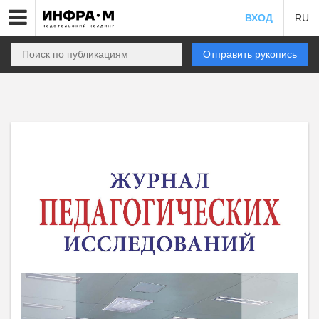
ВХОД
RU
Отправить рукопись