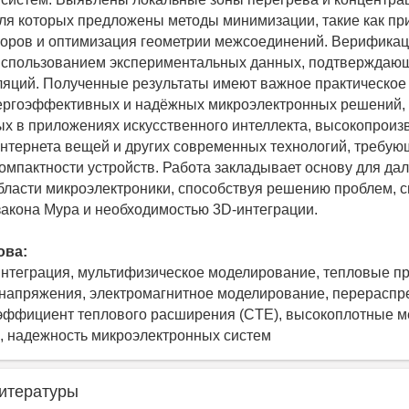
ля которых предложены методы минимизации, такие как п
оров и оптимизация геометрии межсоединений. Верифика
 использованием экспериментальных данных, подтверждаю
ляций. Полученные результаты имеют важное практическое
ергоэффективных и надёжных микроэлектронных решений,
х в приложениях искусственного интеллекта, высокопроиз
нтернета вещей и других современных технологий, требую
компактности устройств. Работа закладывает основу для д
бласти микроэлектроники, способствуя решению проблем, с
акона Мура и необходимостью 3D-интеграции.
ова:
интеграция, мультифизическое моделирование, тепловые п
напряжения, электромагнитное моделирование, перерасп
оэффициент теплового расширения (CTE), высокоплотные 
, надежность микроэлектронных систем
итературы