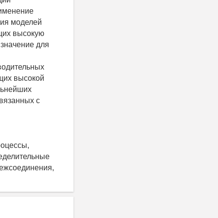
рименение
ция моделей
щих высокую
 значение для
водительных
щих высокой
альнейших
вязанных с
роцессы,
ределительные
межсоединения,