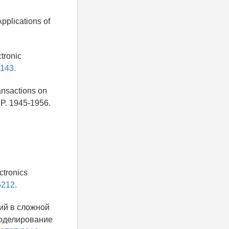
pplications of
tronic
2143.
ansactions on
 P. 1945-1956.
ctronics
5212.
ий в сложной
 Моделирование