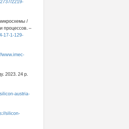
.12737/2219-
микросхемы /
 и процессов. –
4-17-1-129-
://www.imec-
y. 2023. 24 p.
/silicon-austria-
s://silicon-