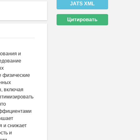
JATS XML
Цитировать
ования и
ледование
ых
е физические
онных
, включая
оптимизировать
что
эффициентами
чшает
я и снижает
сть и
ции