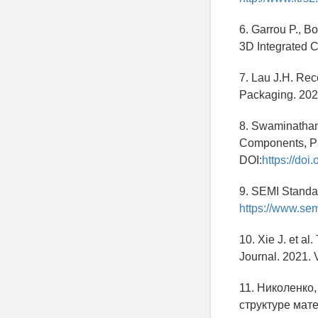
6. Garrou P., B
3D Integrated C
7. Lau J.H. Rec
Packaging. 2022
8. Swaminathan 
Components, Pa
DOI:
https://do
9. SEMI Standa
https://www.sem
10. Xie J. et a
Journal. 2021. 
11. Николенко
структуре мате