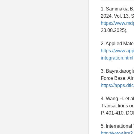
1. Sammakia B.G
2024. Vol. 13. 
https://www.md
23.08.2025).
2. Applied Mate
https://www.app
integration.html
3. Bayraktarogl
Force Base: Air
https://apps.dti
4. Wang H. et a
Transactions o
P. 401-410. DOI
5. Internationa
http://www.itrs2