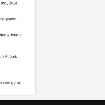
Inc., 2024.
бращения:
ion // Journal
on Report.
nt.com
(дата