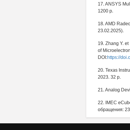
17. ANSYS Mult
1200 p.
18. AMD Radeo
23.02.2025).
19. Zhang Y. et
of Microelectro
DOI:
https://doi
20. Texas Instr
2023. 32 p.
21. Analog Dev
22. IMEC eCube
обращения: 23.