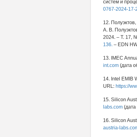
систем и процес
0767-2024-17-2
12. Полуэктов
А. В. Полуэкто
2024. – Т. 17, 
136.
– EDN H
13. IMEC Annua
int.com
(дата о
14. Intel EMIB 
URL:
https://w
15. Silicon Aus
labs.com
(дата
16. Silicon Aus
austria-labs.co