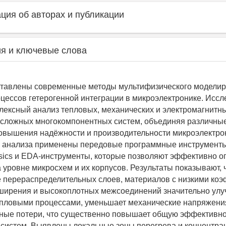
ия об авторах и публикации
я и ключевые слова
ставлены современные методы мультифизического моделир
цессов гетерогенной интеграции в микроэлектронике. Исс
лексный анализ тепловых, механических и электромагнитн
 сложных многокомпонентных систем, объединяя различны
овышения надёжности и производительности микроэлектр
я анализа применены передовые программные инструменты
ysics и EDA-инструменты, которые позволяют эффективно 
 уровне микросхем и их корпусов. Результаты показывают, 
 перераспределительных слоев, материалов с низкими ко
ширения и высокоплотных межсоединений значительно улу
пловыми процессами, уменьшает механические напряжени
ные потери, что существенно повышает общую эффективно
 систем. Выявлены локальные зоны перегрева и концентра