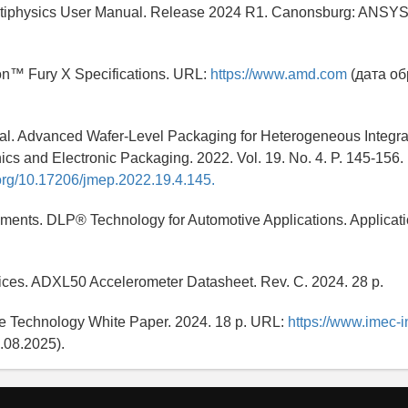
iphysics User Manual. Release 2024 R1. Canonsburg: ANSYS 
n™ Fury X Specifications. URL:
https://www.amd.com
(дата о
 al. Advanced Wafer-Level Packaging for Heterogeneous Integrat
nics and Electronic Packaging. 2022. Vol. 19. No. 4. P. 145-156.
.org/10.17206/jmep.2022.19.4.145.
uments. DLP® Technology for Automotive Applications. Applicati
ices. ADXL50 Accelerometer Datasheet. Rev. C. 2024. 28 p.
 Technology White Paper. 2024. 18 p. URL:
https://www.imec-i
08.2025).