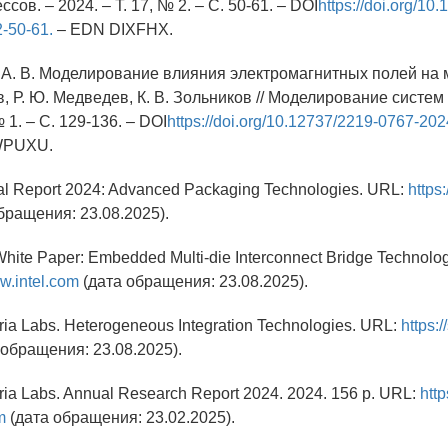
сов. – 2024. – Т. 17, № 2. – С. 50-61. – DOI
https://doi.org/10
-50-61.
– EDN DIXFHX.
, А. В. Моделирование влияния электромагнитных полей на 
в, Р. Ю. Медведев, К. В. Зольников // Моделирование систем
№ 1. – С. 129-136. – DOI
https://doi.org/10.12737/2219-0767-202
WPUXU.
l Report 2024: Advanced Packaging Technologies. URL:
https
бращения: 23.08.2025).
White Paper: Embedded Multi-die Interconnect Bridge Technolog
ww.intel.com
(дата обращения: 23.08.2025).
tria Labs. Heterogeneous Integration Technologies. URL:
https:/
 обращения: 23.08.2025).
tria Labs. Annual Research Report 2024. 2024. 156 p. URL:
http
m
(дата обращения: 23.02.2025).