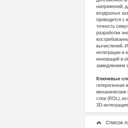
напряжений, д
воздушных заз
проводится с
точность симу
разработки эн
востребованны
вычислений, И
интеграции и 
инноваций в о
замедлением з
Ключевые сл
гетерогенная 
механические 
слои (RDL), к
3D-интеграция
Список л