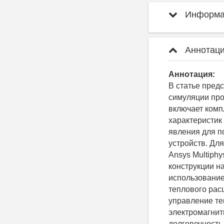
Информац
Аннотаци
Аннотация:
В статье пред
симуляции про
включает комп
характеристик
явления для п
устройств. Дл
Ansys Multiph
конструкции на
использование
теплового рас
управление те
электромагнит
долговечность