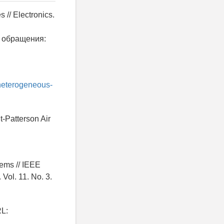
 // Electronics.
 обращения:
/heterogeneous-
t-Patterson Air
tems // IEEE
ol. 11. No. 3.
RL: