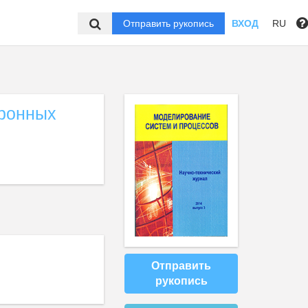
Отправить рукопись
ВХОД
RU
тронных
Отправить
рукопись