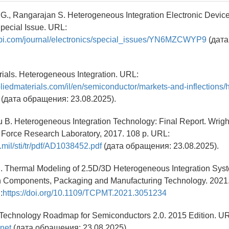
., Rangarajan S. Heterogeneous Integration Electronic Devices
Special Issue. URL:
pi.com/journal/electronics/special_issues/YN6MZCWYP9
(дата
rials. Heterogeneous Integration. URL:
liedmaterials.com/il/en/semiconductor/markets-and-inflections
(дата обращения: 23.08.2025).
u B. Heterogeneous Integration Technology: Final Report. Wrigh
 Force Research Laboratory, 2017. 108 p. URL:
c.mil/sti/tr/pdf/AD1038452.pdf
(дата обращения: 23.08.2025).
l. Thermal Modeling of 2.5D/3D Heterogeneous Integration Sys
n Components, Packaging and Manufacturing Technology. 2021. V
:
https://doi.org/10.1109/TCPMT.2021.3051234
l Technology Roadmap for Semiconductors 2.0. 2015 Edition. U
.net
(дата обращения: 23.08.2025).