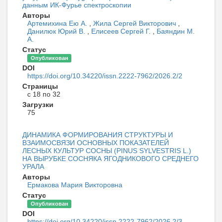
данным ИК-Фурье спектроскопии
Авторы
Артемихина Ею А.
,
Жила Сергей Викторович
,
Данилюк Юрий В.
,
Елисеев Сергей Г.
,
Баяндин М.
А.
Статус
Опубликован
DOI
https://doi.org/10.34220/issn.2222-7962/2026.2/2
Страницы
с 18 по 32
Загрузки
75
ДИНАМИКА ФОРМИРОВАНИЯ СТРУКТУРЫ И
ВЗАИМОСВЯЗИ ОСНОВНЫХ ПОКАЗАТЕЛЕЙ
ЛЕСНЫХ КУЛЬТУР СОСНЫ (PINUS SYLVESTRIS L.)
НА ВЫРУБКЕ СОСНЯКА ЯГОДНИКОВОГО СРЕДНЕГО
УРАЛА
Авторы
Ермакова Мария Викторовна
Статус
Опубликован
DOI
https://doi.org/10.34220/issn.2222-7962/2026.2/3