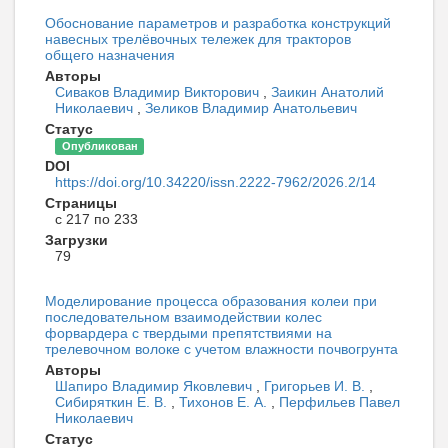
Обоснование параметров и разработка конструкций
навесных трелёвочных тележек для тракторов
общего назначения
Авторы
Сиваков Владимир Викторович
,
Заикин Анатолий
Николаевич
,
Зеликов Владимир Анатольевич
Статус
Опубликован
DOI
https://doi.org/10.34220/issn.2222-7962/2026.2/14
Страницы
с 217 по 233
Загрузки
79
Моделирование процесса образования колеи при
последовательном взаимодействии колес
форвардера с твердыми препятствиями на
трелевочном волоке с учетом влажности почвогрунта
Авторы
Шапиро Владимир Яковлевич
,
Григорьев И. В.
,
Сибиряткин Е. В.
,
Тихонов Е. А.
,
Перфильев Павел
Николаевич
Статус