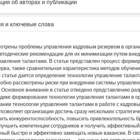
ия об авторах и публикации
я и ключевые слова
мотрены проблемы управления кадровым резервом в орган
тодические рекомендации для их минимизации путем вне
равления талантами. В статье представлен процесс форми
ерва, также сравнительная характеристика методов обучени
В статье дается определение технологии управление талант
обно рассмотрены риски при внедрении системы управлен
. Основное внимание в статье отведено представлению ра
дике формирования технологии управления талантами в ор
ании технологии управления талантами в работе с кадров
позволяет организации достичь сразу нескольких стратегиче
лить конкурентоспособность, повысить привлекательность б
улучшить компетенции сотрудников и получить эффективны
бный быстро и эффективно замещать новые вакансии. В св