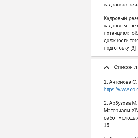
кадрового рез
Кадровый резе
кадровым рез
потенциал; о
должности тог
подготовку [6].
Список л
1. Антонова О.
https://www.c
2. Арбузова М.
Материалы XIV
работ молодых 
15.