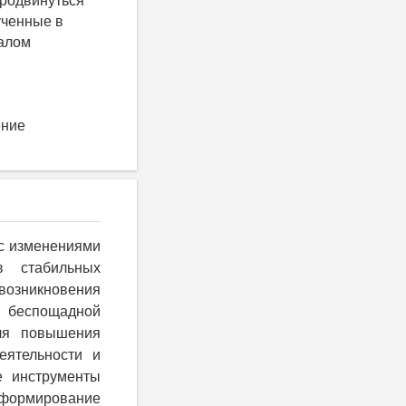
продвинуться
ученные в
налом
ение
 с изменениями
в стабильных
 возникновения
и беспощадной
Для повышения
еятельности и
е инструменты
я формирование