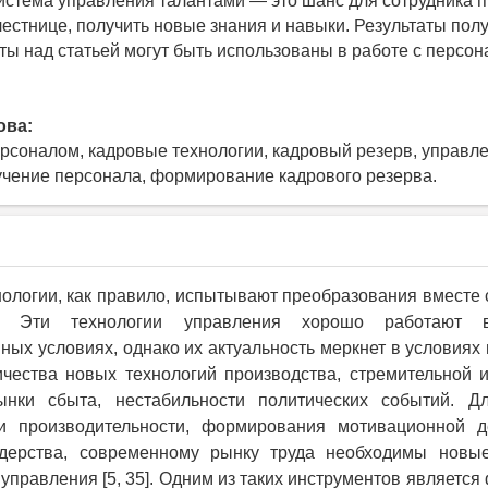
стема управления талантами — это шанс для сотрудника 
лестнице, получить новые знания и навыки. Результаты пол
ты над статьей могут быть использованы в работе с персо
ова:
рсоналом, кадровые технологии, кадровый резерв, управл
учение персонала, формирование кадрового резерва.
ологии, как правило, испытывают преобразования вместе
. Эти технологии управления хорошо работают 
ных условиях, однако их актуальность меркнет в условиях
ичества новых технологий производства, стремительной 
нки сбыта, нестабильности политических событий. 
и производительности, формирования мотивационной д
дерства, современному рынку труда необходимы новы
 управления [5, 35]. Одним из таких инструментов являетс