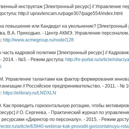
твенный инструктаж [Электронный ресурс] // Управление пе
доступа: http:// upravlencam.ru/page307/page554/index.html
 на повышение или Кандидат на увольнение? [Электронный р
ва, В.А. Приходько. - Центр АКМЭ. Управление персоналом. -
а:
http://www.acmegroup.ru/node/128
к часть кадровой политики [Электронный ресурс] // Кадровик
- 2014. - №3. - Режим доступа:
http://hr-portal.ru/article/rotaci
i
.М. Управление талантами как фактор формирования иннов
анизации // Российское предпринимательство. - 2011. - № 10
N:
https://elibrary.ru/LNDXLN
О. Как проводить горизонтальную ротацию, чтобы мотивиро
есурс] // О. Сергеева. - Практический журнал по управлен
 ресурсами «Директор по персоналу». - 2015. - Режим досту
irector.ru/article/63940-webinar-kak-provodit-gorizontalnuyu-rot