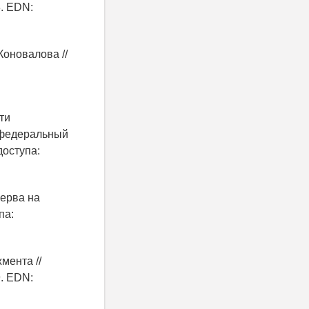
8. EDN:
Коновалова //
ти
й федеральный
доступа:
ерва на
па:
мента //
9. EDN: