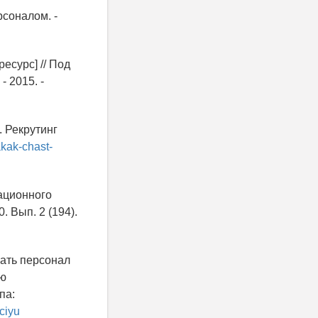
рсоналом. -
есурс] // Под
 2015. -
. Рекрутинг
yakak-chast-
ационного
. Вып. 2 (194).
вать персонал
ию
па:
aciyu