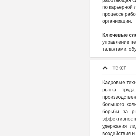
работающая си
по карьерной 
процессе рабо
организации.
Ключевые сл
управление пе
талантами, об
Текст
Кадровые техн
рынка труда
производствен
большого кол
борьбы за ры
эффективност
удержания ли
воздействия и