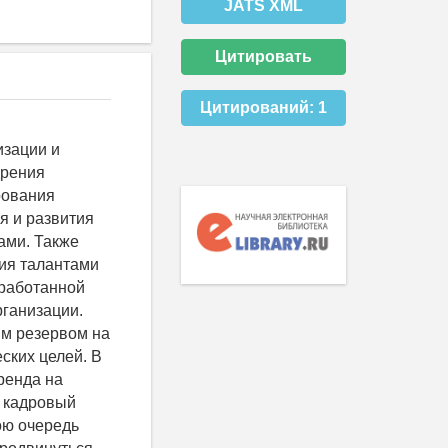
JATS XML
Цитировать
Цитирований:
1
изации и
дрения
рования
я и развития
ами. Также
ия талантами
зработанной
ганизации.
ым резервом на
ских целей. В
ренда на
й кадровый
ою очередь