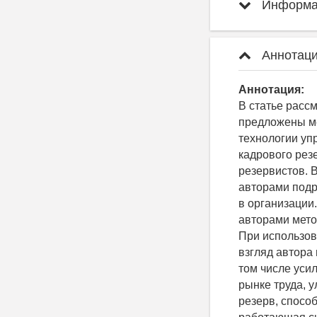
Информац
Аннотаци
Аннотация:
В статье расс
предложены ме
технологии уп
кадрового рез
резервистов. 
авторами подр
в организации
авторами мето
При использов
взгляд автора 
том числе уси
рынке труда, 
резерв, спосо