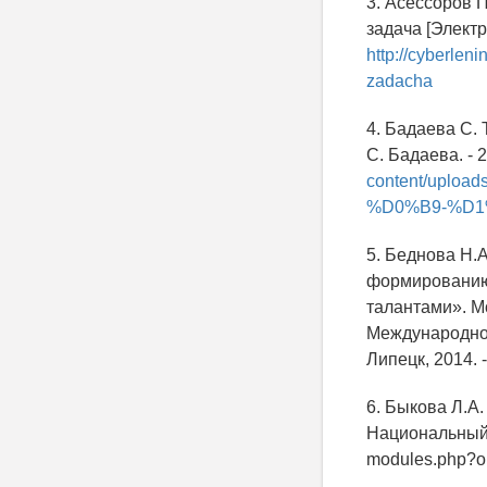
3. Асессоров 
задача [Электр
http://cyberlen
zadacha
4. Бадаева С. 
С. Бадаева. - 
content/upl
%D0%B9-%D1
5. Беднова Н.
формированию 
талантами». М
Международного
Липецк, 2014. 
6. Быкова Л.А
Национальный 
modules.php?o