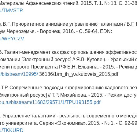
Материалы Афанасьевских чтений. 2015. Т. 1. № 13. С. 31-3
y.ru/TMVSTP
 В.Г. Приоритетное внимание управлению талантами / В.Г. 
м Черноземья. - Воронеж, 2016. - C. 59-64. EDN:
y.ru/WPYCZV
.В. Талант-менеджмент как фактор повышения эффективнос
омпании [Электронный ресурс] // Я.В. Кутовец. - Уральски
ени первого Президента РФ Б.Н. Ельцина. - 2015. - Режим 
ru/bitstream/10995/
36136/1/m_th_y.v.kutovets_2015.pdf
 Т.Р. Современные подходы к формированию кадрового рез
лектронный ресурс] // Т.Р. Михайлова. - 2015. - Режим досту
.tpu.ru/bitstream/11683/29571/1/TPU193155.pdf
Г. Управление талантами - реальность современного менедж
о университета. Серия «Экономика». 2015. - № 1. - С. 92-9
y.ru/TKKURD