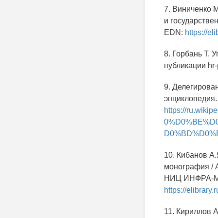
7. Виниченко 
и государствен
EDN:
https://e
8. Горбань Т. 
публикации hr-p
9. Делегирова
энциклопедия. 
https://ru.
0%D0%BE%D
D0%BD%D0%
10. Кибанов А
монография / А
НИЦ ИНФРА-М, 2
https://elibrar
11. Кириллов 