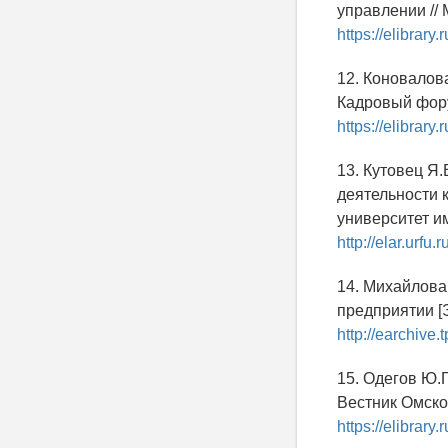
управлении // 
https://elibrar
12. Коновалова
Кадровый фору
https://elibrar
13. Кутовец Я
деятельности к
университет им
http://elar.urfu.
14. Михайлова
предприятии [Э
http://earchive
15. Одегов Ю.
Вестник Омског
https://elibrar