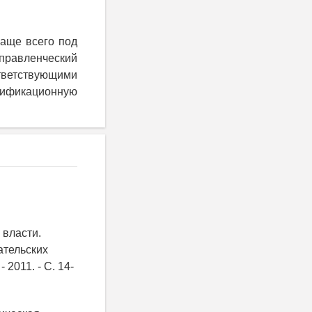
Чаще всего под
правленческий
тветствующими
алификационную
 власти.
ательских
2011. - C. 14-