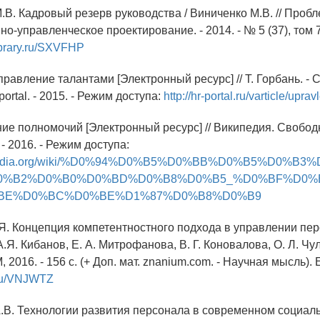
М.В. Кадровый резерв руководства / Виниченко М.В. // Проб
но-управленческое проектирование. - 2014. - № 5 (37), том 7.
library.ru/SXVFHP
Управление талантами [Электронный ресурс] // Т. Горбань. -
ortal. - 2015. - Режим доступа:
http://hr-portal.ru/varticle/uprav
ние полномочий [Электронный ресурс] // Википедия. Свобод
- 2016. - Режим доступа:
wikipedia.org/wiki/%D0%94%D0%B5%D0%BB%D0%B5%D0%B
0%B2%D0%B0%D0%BD%D0%B8%D0%B5_%D0%BF%D0%
BE%D0%BC%D0%BE%D1%87%D0%B8%D0%B9
.Я. Концепция компетентностного подхода в управлении пе
.Я. Кибанов, Е. А. Митрофанова, В. Г. Коновалова, О. Л. Чул
016. - 156 с. (+ Доп. мат. znanium.com. - Научная мысль).
y.ru/VNJWTZ
А.В. Технологии развития персонала в современном социал