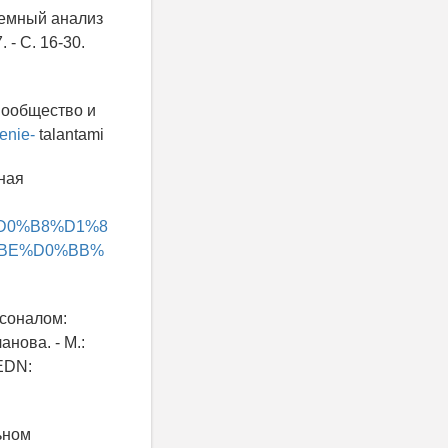
лемный анализ
 - С. 16-30.
 Сообщество и
lenie-
talantami
ная
3%D0%B8%D1%8
BE%D0%BB%
рсоналом:
анова. - М.:
 EDN:
ьном