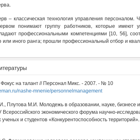
ерва.
рв – классическая технология управления персоналом. 
ервом понимают группу работников, которые имеют у
бладают профессиональными компетенциями [10, 56], соо
о или иного ранга; прошли профессиональный отбор и кв
итературы
 Фокус на талант // Персонал Микс. - 2007. - № 10
oleman.ru/nashe-mnenie/personnelmanagement
И., Плутова М.И. Молодежь в образовании, науке, бизнесе и
 Всероссийского экономического форума научно-исследов
ученых и студентов «Конкурентоспособность территорий». - 