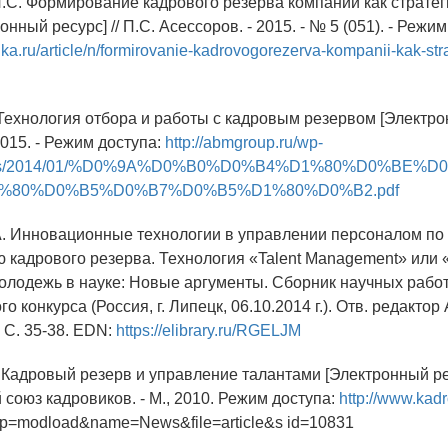
П.С. Формирование кадрового резерва компании как страте
онный ресурс] // П.С. Асессоров. - 2015. - № 5 (051). - Режим
inka.ru/article/n/formirovanie-kadrovogorezerva-kompanii-kak-st
Технология отбора и работы с кадровым резервом [Электрон
2015. - Режим доступа:
http://abmgroup.ru/wp-
oads/2014/01/%D0%9A%D0%B0%D0%B4%D1%80%D0%BE%
%80%D0%B5%D0%B7%D0%B5%D1%80%D0%B2.pdf
А. Инновационные технологии в управлении персоналом по
кадрового резерва. Технология «Talent Management» или
олодежь в науке: Новые аргументы. Сборник научных работ
 конкурса (Россия, г. Липецк, 06.10.2014 г.). Отв. редактор 
- C. 35-38. EDN:
https://elibrary.ru/RGELJM
. Кадровый резерв и управление талантами [Электронный рес
союз кадровиков. - М., 2010. Режим доступа:
http://www.kadr
p=modload&name=News&file=article&s id=10831