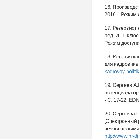
16. Производс
2016. - Режим 
17. Резервист
ред. И.П. Клюе
Режим доступ
18. Ротация ка
для кадровика 
kadrovoy-politik
19. Сергеев А
потенциала орг
- C. 17-22. ED
20. Сергеева 
[Электронный р
человеческими
http://www.hr-d