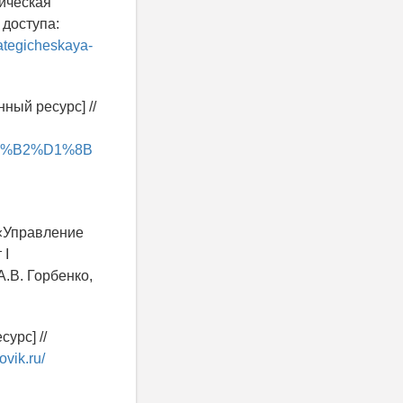
гическая
 доступа:
rategicheskaya-
ный ресурс] //
D0%B2%D1%8B
 «Управление
 I
А.В. Горбенко,
урс] //
ovik.ru/