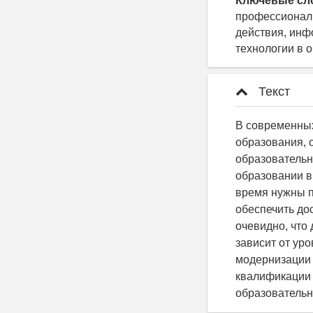
Ключевые сл
профессиональ
действия, ин
технологии в 
Текст
В современны
образования, 
образовательн
образовании в
время нужны 
обеспечить до
очевидно, чт
зависит от ур
модернизации 
квалификации 
образовательн