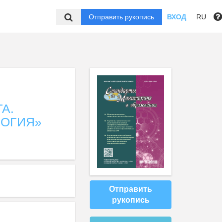
Отправить рукопись
ВХОД
RU
А.
ЛОГИЯ»
Отправить
рукопись