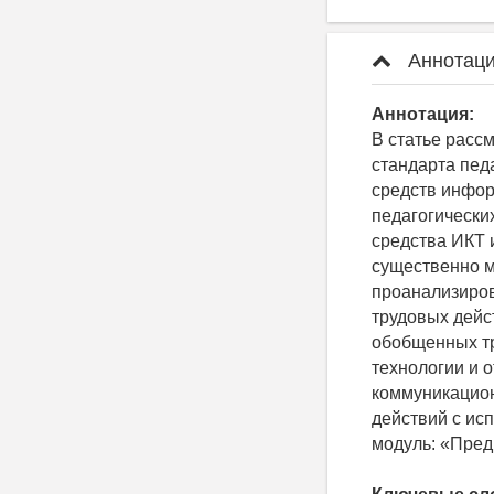
Аннотаци
Аннотация:
В статье расс
стандарта пед
средств инфор
педагогически
средства ИКТ 
существенно м
проанализиров
трудовых дейс
обобщенных тр
технологии и 
коммуникацион
действий с ис
модуль: «Пред