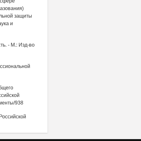
 сфере
разования)
альной защиты
аука и
. - М.: Изд-во
ессиональной
общего
ссийской
ументы/938
 Российской