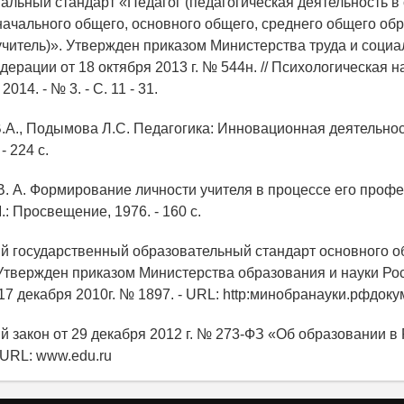
альный стандарт «Педагог (педагогическая деятельность в
начального общего, основного общего, среднего общего об
 учитель)». Утвержден приказом Министерства труда и соци
ерации от 18 октября 2013 г. № 544н. // Психологическая н
2014. - № 3. - C. 11 - 31.
.А., Подымова Л.С. Педагогика: Инновационная деятельность
- 224 с.
 В. А. Формирование личности учителя в процессе его проф
М.: Просвещение, 1976. - 160 с.
й государственный образовательный стандарт основного 
Утвержден приказом Министерства образования и науки Ро
17 декабря 2010г. № 1897. - URL: http:минобранауки.рфдок
й закон от 29 декабря 2012 г. № 273-ФЗ «Об образовании в
 URL: www.edu.ru