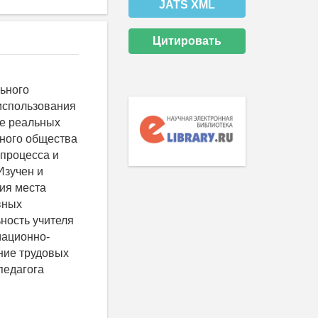
JATS XML
Цитировать
ьного
 использования
ре реальных
нного общества
 процесса и
Изучен и
ия места
вных
ность учителя
мационно-
ние трудовых
педагога