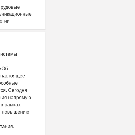
трудовые
муникационные
логии
системы
 «Об
в настоящее
особные
ся. Сегодня
ния напрямую
 в рамках
ся повышению
и
тания.