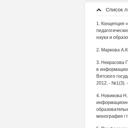
Список л
1. Концепция
педагогически
наука и образов
2. Маркова А.К
3. Некрасова 
в информацион
Вятского госуд
2012. - №1(3). 
4. Новикова Н
информационно
образовательн
монография / п