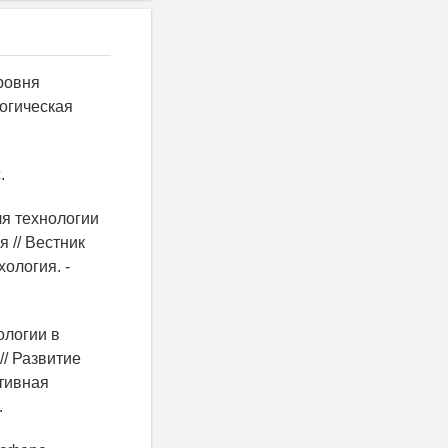
ровня
огическая
.
ля технологии
 // Вестник
ология. -
ологии в
/ Развитие
тивная
.