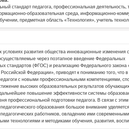
ова:
ный стандарт педагога, профессиональная деятельность, 
формационно-образовательная среда, информационно-ком
обучении, предметная область «Технология», учитель техно
х условиях развития общества инновационные изменения 
осуществляемые через поэтапное введение Федеральных
ых стандартов (ФГОС) и реализацию Федерального закона
 Российской Федерации», приводят к пониманию того, что 
педагоги с новыми профессиональными компетенциями, сп
стижение высоких образовательных результатов обучающих
о дальнейшее повышение эффективности системы образова
овня профессиональной подготовки педагога. В связи с этим
педагогического образования большое внимание уделяет
педагогических работников, овладению ими современным
ыми технологиями и методиками обучения, развития, воспи