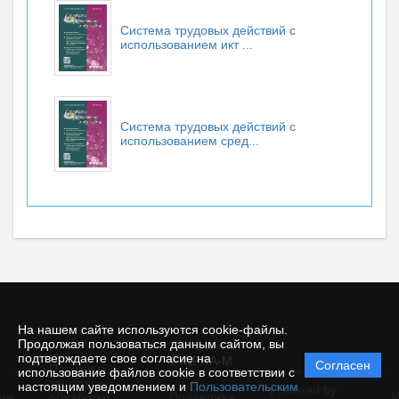
Система трудовых действий с
использованием икт ...
Система трудовых действий с
использованием сред...
На нашем сайте используются cookie-файлы.
Продолжая пользоваться данным сайтом, вы
подтверждаете свое согласие на
© INFRA-M
Согласен
Политика
использование файлов cookie в соответствии с
защиты и
настоящим уведомлением и
Пользовательским
Powered by
ие
обработки
Поддержка
И