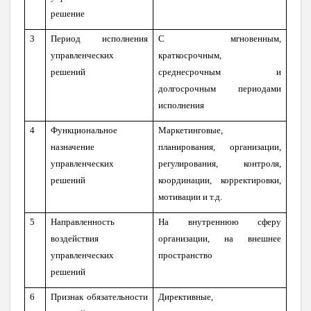
решение
3
Период исполнения
С мгновенным,
управленческих
краткосрочным,
решений
среднесрочным и
долгосрочным периодами
исполнения
4
Функциональное
Маркетинговые,
назначение
планирования, организации,
управленческих
регулирования, контроля,
решений
координации, корректировки,
мотивации и т.д.
5
Направленность
На внутреннюю сферу
воздействия
организации, на внешнее
управленческих
пространство
решений
6
Признак обязательности
Директивные,