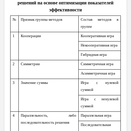
решений на основе оптимизации показателей
эффективности
№
Признак группы методов
Состав методов в
группе
1
Кооперации
Кооперативная игра
Н
екооператив
ная
игр
а
Гибридная игра
2
Симметрии
Симметричная игра
Асимметричная игра
3
Значение суммы
Игра с нулевой
суммой
Игра с ненулевой
суммой
4
Параллельность, либо
Параллельная игра
последовательность решения
Последовательная