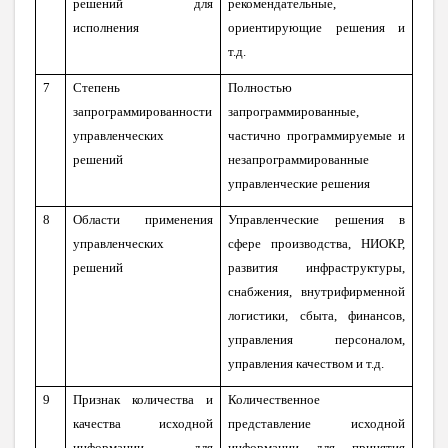
решений для
рекомендательные,
исполнения
ориентирующие решения и
т.д.
7
Степень
Полностью
запрограммированности
запрограммированные,
управленческих
частично программируемые и
решений
незапрограммированные
управленческие решения
8
Области применения
Управленческие решения в
управленческих
сфере производства, НИОКР,
решений
развития инфраструктуры,
снабжения, внутрифирменной
логистики, сбыта, финансов,
управления персоналом,
управления качеством и т.д.
9
Признак количества и
Количественное
качества исходной
представление исходной
информации для
информации для принятия