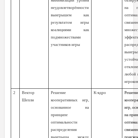
минимизации уровня
базиру
неудовлетворённости
на пр
выигрышем как
оптима
результатом игры
связа
коалициями как
множес
подмножествами
эффект
участников игры
распре
выигры
устой
отклон
любой 
игроко
2
Вектор
Решение
K-ядро
Решени
Шепли
кооперативных игр,
коопер
основанное на
игр, ос
принципе
на при
оптимальности
оптима
распределения
связанн
выигрыша между
поиско