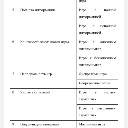
игра
5
Полнота информации
Игра с полной
информацией
Игра с неполной
информацией
6
Конечность числа шагов игры
Игры с конечным
числом шагов
Игры с бесконечным
числом шагов
7
Непрерывность игр
Дискретные игры
Непрерывные игры
8
Чистота стратегий
Игры в чистых
стратегиях
Игры в смешанных
стратегиях
9
Вид функции выигрыша
Матричная игра