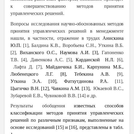
к совершенствованию методов принятия
управленческих решений.
Вопросы исследования
научно-обоснованных методов
принятия управленческих решений
в менеджменте
нашли, в частности, отражение в трудах
Анискина
Ю.П.
[1], Балдина К.В., Воробьева С.Н., Уткина В.Б.
[2],
Виханского О.С., Наумова А.И. [3],
Гапоненко
Т.В. [4], Давенкова А.С. [5],
Карданской Н.Л.
[6],
Лафта Д. [7],
Майданчика Б.И., Карпунина М.Б.,
Любенецкого Л.Г. [8], Тебекина А.В.
[9],
Уткина Э.А. [10], Фатхутдинова Р.А.
[11],
Цыгичко В.Н. [12], Чавкина А.М. [13],
Юкаевой В.С.,
Зубаревой Е.В., Чувиковой В.В. [14] и др.
Результаты обобщения
известных способов
классификации методов принятия управленческих
решений по различным признакам, выполненные на
основе исследований [15] и [16], представлены в табл.