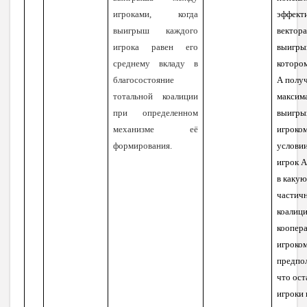
игроками, когда
эффект
выигрыш каждого
вектор
игрока равен его
выигр
среднему вкладу в
которо
благосостояние
А полу
тотальной коалиции
максим
при определенном
выигр
механизме её
игроко
формирования.
условии
игрок
А
в какую
частич
коалиц
коопера
игроко
предпо
что ос
игроки 