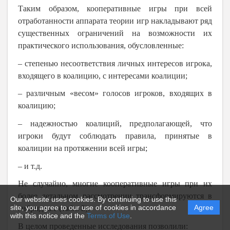
Таким образом, кооперативные игры при всей
отработанности аппарата теории игр накладывают ряд
существенных ограничений на возможности их
практического использования, обусловленные:
– степенью несоответствия личных интересов игрока,
входящего в коалицию, с интересами коалиции;
– различным «весом» голосов игроков, входящих в
коалицию;
– надежностью коалиций, предполагающей, что
игроки будут соблюдать правила, принятые в
коалиции на протяжении всей игры;
– и т.д.
Не случайно, многие кооперативные игры при их
более детальном рассмотрении трансформируются в
Our website uses cookies. By continuing to use this
site, you agree to our use of cookies in accordance
Agree
гибридные (табл. 2).
with this notice and the
Terms of Use
.
В целом проведенные исследования позволили: