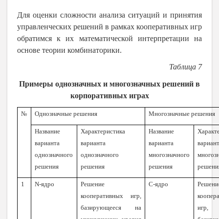
Для оценки сложности анализа ситуаций и принятия
управленческих решений в рамках кооперативных игр
обратимся к их математической интерпретации на
основе теории комбинаторики.
Таблица 7
Примеры однозначных и многозначных решений в
корпоративных играх
№
Однозначные решения
Многозначные решения
Название
Характеристика
Название
Характ
варианта
варианта
варианта
вариан
однозначного
однозначного
многозначного
многоз
решения
решения
решения
решени
1
N-
ядро
Решение
С-ядро
Решени
кооперативных игр,
коопер
базирующееся на
игр,