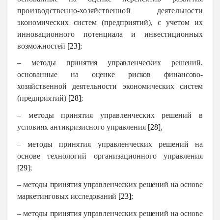
производственно-хозяйственно
й
деятельности
экономических систем (предприятий), с учетом их
инновационного потенциала и инвестиционных
возможностей
[23]
;
– м
етод
ы
приняти
я
управ
ленчески
х
решений
,
основанны
е
н
а
оценк
е
риско
в
финансово-
хозяйственной деятельности экономических систем
(предприятий)
[28]
;
– м
етоды принятия управленческих решений в
условиях антикризисного управления
[28]
,
– методы принятия управленческих решений на
основе технологий организационного управления
[29]
;
– метод
ы
приняти
я
управлен
чески
х
решени
й
н
а
основ
е
маркетинговы
х
исследований
[23]
;
– метод
ы
приняти
я
управлен
чески
х
решени
й
н
а
основ
е