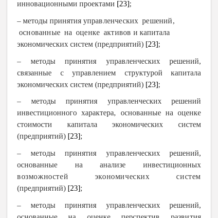
инновационными проектами
[23]
;
– методы принятия уп
равленчески
х
решений
,
основанны
е
н
а
оценк
е
активов
и капитала
экономических систем (предприятий)
[23]
;
– методы принятия управленческих решений,
связанные с управлением структурой капитала
экономических систем (предприятий)
[23]
;
– методы принятия управленческих решений
инвестиционного характера, основанные на оценке
стоимости капитала экономических систем
(предприятий)
[23]
;
– методы принятия управленческих решений,
основанные на анализе инвестиционных
возможностей
экономических
систем
(предприятий)
[23]
;
– методы принятия управленческих решений,
основанные на оценке перспектив
развити
я