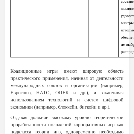
составе
коалиц
удовле
выигры
которы
обеспе
им
выб
распре
Коалиционные игры имеют широкую область
практического применения, начиная от деятельности
международных союзов и организаций (например,
Евросоюз, НАТО, ОПЕК и др.), и заканчивая
использованием технологий и систем цифровой
экономики (например, блокчейн, биткойн и др.).
Отдавая должное высокому уровню теоретической
проработанности положений корпоративных игр как
подкласса теории игр, одновременно необходимо