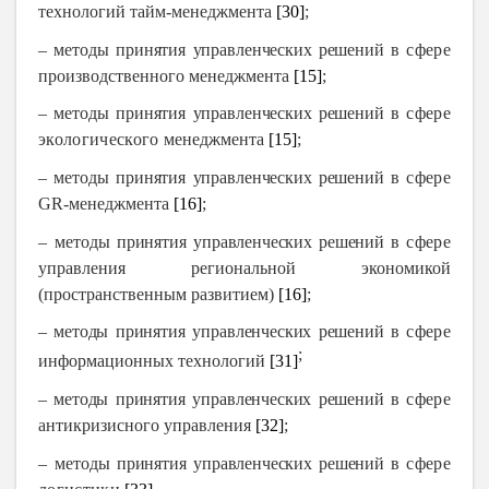
технологий тайм-менеджмента
[30]
;
– м
етод
ы
приняти
я
управлен
чески
х
решени
й в
сфере
производственного менеджмента
[15]
;
– м
етод
ы
приняти
я
управлен
чески
х
решени
й в
сфере
экологического
менеджмента
[15]
;
– м
етод
ы
приняти
я
управлен
чески
х
решени
й в
сфере
GR-менеджмента
[16]
;
– м
етод
ы
приняти
я
управлен
чески
х
решени
й в
сфере
у
правления региональной экономикой
(пространственным развитием)
[16]
;
– метод
ы
приняти
я
управлен
чески
х
решени
й в
сфере
;
и
нформационных технологий
[31]
– метод
ы
приняти
я
управлен
чески
х
решени
й в
сфере
а
нтикризисного управления
[32]
;
– м
етод
ы
приняти
я
управлен
чески
х
решени
й в
сфере