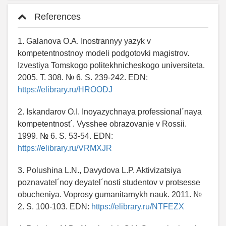
References
1. Galanova O.A. Inostrannyy yazyk v
kompetentnostnoy modeli podgotovki magistrov.
Izvestiya Tomskogo politekhnicheskogo universiteta.
2005. T. 308. № 6. S. 239-242. EDN:
https://elibrary.ru/HROODJ
2. Iskandarov O.I. Inoyazychnaya professional´naya
kompetentnost´. Vysshee obrazovanie v Rossii.
1999. № 6. S. 53-54. EDN:
https://elibrary.ru/VRMXJR
3. Polushina L.N., Davydova L.P. Aktivizatsiya
poznavatel´noy deyatel´nosti studentov v protsesse
obucheniya. Voprosy gumanitarnykh nauk. 2011. №
2. S. 100-103. EDN:
https://elibrary.ru/NTFEZX