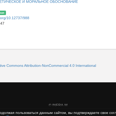
ЕТИЧЕСКОЕ И МОРАЛЬНОЕ ОБОСНОВАНИЕ
ван
i.org/10.12737/988
247
ive Commons Attribution-NonCommercial 4.0 International
© INFRA-M
одолжая пользоваться данным сайтом, вы подтверждаете свое сог
 и обработки персональных данных
Поддержка
Powered