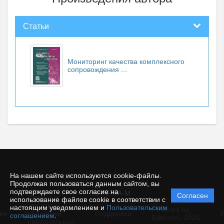
Статьи
Мониторинг качества комплексного
сопровождения ...
На нашем сайте используются cookie-файлы.
Продолжая пользоваться данным сайтом, вы
подтверждаете свое согласие на
© INFRA-M
Согласен
Политика
использование файлов cookie в соответствии с
защиты и
настоящим уведомлением и
Пользовательским
Powered by
ие
обработки
Поддержка
И
соглашением
.
Editorum,
2026
персональных