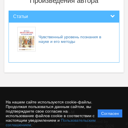
Произведения автора
Статьи
Чувственный уровень познания в
науке и его методы
На нашем сайте используются cookie-файлы.
Продолжая пользоваться данным сайтом, вы
подтверждаете свое согласие на
© INFRA-M
Согласен
Политика
использование файлов cookie в соответствии с
защиты и
настоящим уведомлением и
Пользовательским
Powered by
ие
обработки
Поддержка
И
соглашением
.
Editorum,
2026