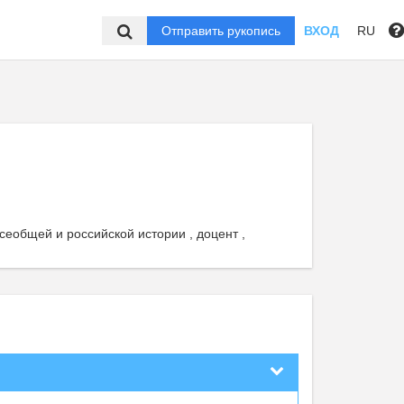
Отправить рукопись
ВХОД
RU
общей и российской истории , доцент ,