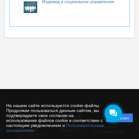
Индивид и социальное управление
На нашем сайте используются cookie-файлы.
Продолжая пользоваться данным сайтом, вы
подтверждаете свое согласие на
© INFRA-M
Согласен
Политика
использование файлов cookie в соответствии с
защиты и
настоящим уведомлением и
Пользовательским
Powered by
ие
обработки
Поддержка
И
соглашением
.
Editorum,
2026
персональных