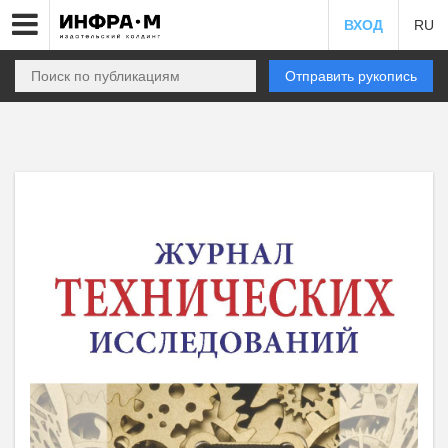
ВХОД
RU
Отправить рукопись