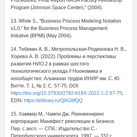
Procedures, Final Report NASA Faculty Fellowship
Program (Johnson Space Center),” (2004).
13. White S., “Business Process Modeling Notation
v1.0.” for the Business Process Management
Initiative (BPMI) (May 2004).
14. Тебекин А. В., Митропольская-Родионова Н. В.,
Хорева А. В. (2022). Проблемы и перспективы
развития НИО.2 в рамках шестого
технологического уклада // Ноономика и
ноообщество: Альманах трудов ИНИР им. С. Ю.
Витте. Т. 1, № 2. С. 57-75. DOI:
https://doi.org/10.37930/2782-618X-2022-1-2-57-75
;
EDN:
https://elibrary.ru/QAGMQQ
15. Хаммер М., Чампи Дж. Реинжениринг
корпорации: Манифест революции в бизнесе.
Пер. с англ. — СПб.: Издательство С.-
Петербургского университета, 1997. — 332 с.