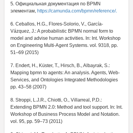
5. Официальная документация по BPMN
элементам,
https://camunda.com/bpmn/reference/.
6. Ceballos, H.G., Flores-Solorio, V., García-
Vázquez, J.: A probabilistic BPMN normal form to
model and advise human activities. In: Int. Workshop
on Engineering Multi-Agent Systems. vol. 9318, pp.
51–69 (2015)
7. Endert, H., Küster, T., Hirsch, B., Albayrak, S.:
Mapping bpmn to agents: An analysis. Agents, Web-
Services, and Ontologies Integrated Methodologies
pp. 43–58 (2007)
8. Stroppi, L.J.R., Chiotti, O., Villarreal, P.D.:
Extending BPMN 2.0: Method and tool support. In: Int.
Workshop of Business Process Model and Notation.
vol. 95, pp. 59–73 (2011)