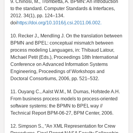
9. Chinosi, M., Trombetta, A. BPMN: An introduction
to the standard. Computer Standards & Interfaces,
2012. 34(1), pp. 124–134.
doi
https://doi.org/10.1016/j.csi.2011.06.002.
10. Recker J., Mendling J. On the translation between
BPMN and BPEL: conceptual mismatch between
process modeling Languages, in: Thibaud Latour,
Michael Petit (Eds.), Proceedings 18th International
Conference on Advanced Information Systems
Engineering, Proceedings of Workshops and
Doctoral Consortiums, 2006, pp. 521–532.
11. Ouyang C., Aalst W.M., M. Dumas, Hofstede A.H.
From business process models to process-oriented
software systems: the BPMN to BPEL way //
Technical Report BPM-06-27, BPM Center, 2006.
12. Simpson S., “An XML Representation for Crew