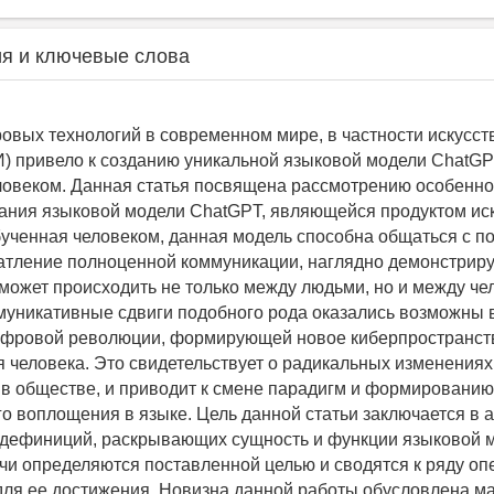
я и ключевые слова
овых технологий в современном мире, в частности искусст
И) привело к созданию уникальной языковой модели ChatGP
ловеком. Данная статья посвящена рассмотрению особенно
ния языковой модели ChatGPT, являющейся продуктом ис
бученная человеком, данная модель способна общаться с п
атление полноценной коммуникации, наглядно демонстриру
ожет происходить не только между людьми, но и между че
уникативные сдвиги подобного рода оказались возможны в
ифровой революции, формирующей новое киберпространст
 человека. Это свидетельствует о радикальных изменениях
в обществе, и приводит к смене парадигм и формированию
о воплощения в языке. Цель данной статьи заключается в 
 дефиниций, раскрывающих сущность и функции языковой 
чи определяются поставленной целью и сводятся к ряду оп
ля ее достижения. Новизна данной работы обусловлена м