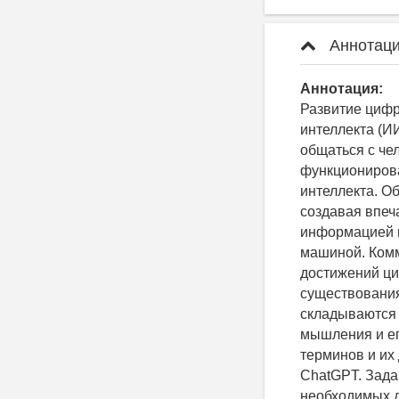
Аннотаци
Аннотация:
Развитие цифр
интеллекта (И
общаться с че
функционирова
интеллекта. О
создавая впеч
информацией м
машиной. Комм
достижений ц
существования
складываются 
мышления и ег
терминов и их
ChatGPT. Зада
необходимых д