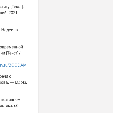
ику [Текст]:
ский, 2021. —
М. Надеина. —
современной
и [Текст] /
brary.ru/BCCDAM
речи с
кова. — М.: Яз.
никативном
истика: cб.