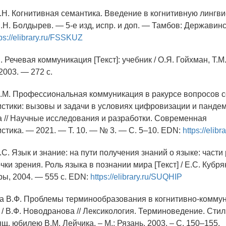
Н. Когнитивная семантика. Введение в когнитивную лингвист
Н.Н. Болдырев. — 5-е изд, испр. и доп. — Тамбов: Державин
tps://elibrary.ru/FSSKUZ
. Речевая коммуникация [Текст]: учебник / О.Я. Гойхман, Т.
2003. — 272 с.
Л.М. Профессиональная коммуникация в ракурсе вопросов 
стики: вызовы и задачи в условиях цифровизации и пандеми
а // Научные исследования и разработки. Современная
стика. — 2021. — Т. 10. — № 3. — С. 5–10. EDN:
https://eli
.С. Язык и знание: на пути получения знаний о языке: части 
чки зрения. Роль языка в познании мира [Текст] / Е.С. Кубря
ры, 2004. — 555 с. EDN:
https://elibrary.ru/SUQHIP
а В.Ф. Проблемы терминообразования в когнитивно-комму
] / В.Ф. Новодранова // Лексикология. Терминоведение. Стил
вящ. юбилею В.М. Лейчика. – М.: Рязань, 2003. – С. 150–155.