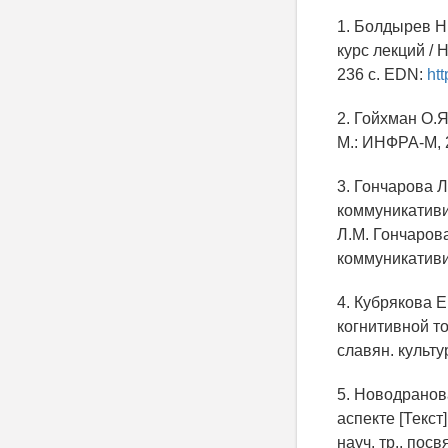
1. Болдырев Н.
курс лекций / 
236 с. EDN:
ht
2. Гойхман О.Я
М.: ИНФРА-М, 
3. Гончарова 
коммуникативи
Л.М. Гончаров
коммуникативи
4. Кубрякова Е
когнитивной то
славян. культу
5. Новодранов
аспекте [Текст
науч. тр., пос