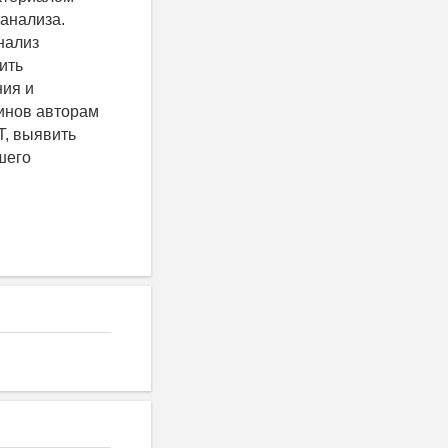
анализа.
нализ
ить
ния и
инов авторам
T, выявить
шего