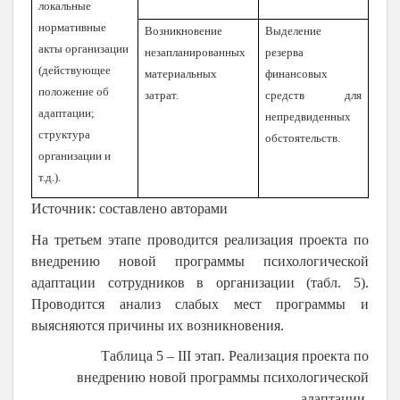
локальные
нормативные
Возникновение
Выделение
акты организации
незапланированных
резерва
(действующее
материальных
финансовых
положение об
затрат.
средств для
адаптации;
непредвиденных
структура
обстоятельств.
организации и
т.д.).
Источник: составлено авторами
На третьем этапе проводится реализация проекта по
внедрению новой программы психологической
адаптации сотрудников в организации (табл. 5).
Проводится анализ слабых мест программы и
выясняются причины их возникновения.
Таблица 5 –
III
этап.
Реализация проекта по
внедрению новой программы психологической
адаптации.