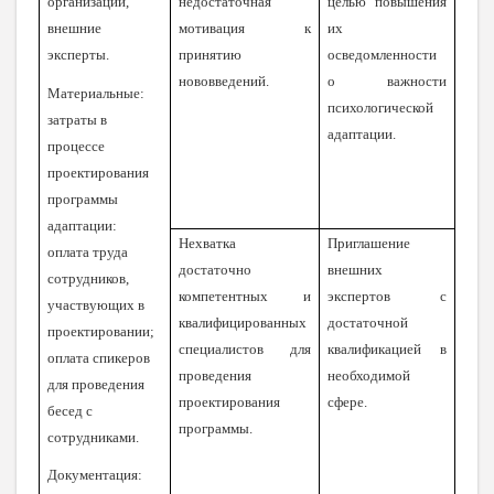
организации,
недостаточная
целью повышения
внешние
мотивация к
их
эксперты.
принятию
осведомленности
нововведений.
о важности
Материальные:
психологической
затраты в
адаптации.
процессе
проектирования
программы
адаптации:
Нехватка
Приглашение
оплата труда
достаточно
внешних
сотрудников,
компетентных и
экспертов с
участвующих в
квалифицированных
достаточной
проектировании;
специалистов для
квалификацией в
оплата спикеров
проведения
необходимой
для проведения
проектирования
сфере.
бесед с
программы.
сотрудниками.
Документация: