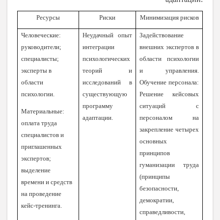
Ресурсы
Риски
Минимизация рисков
Человеческие:
Неудачный опыт
Задействование
руководители;
интеграции
внешних экспертов в
специалисты;
психологических
области психологии
эксперты в
теорий и
и управления.
области
исследований в
Обучение персонала:
психологии.
существующую
Решение кейсовых
программу
ситуаций с
Материальные:
адаптации.
персоналом на
оплата труда
закрепление четырех
специалистов и
основных
приглашенных
принципов
экспертов;
гуманизации труда
выделение
(принципы
времени и средств
безопасности,
на проведение
демократии,
кейс-тренинга.
справедливости,