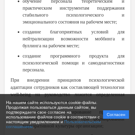
обучение персонала теоретическим и
практическим инструментам поддержания
стабильного психологического и
эмоционального состояния на рабочем месте;
создание благоприятных условий для
нейтрализации возможности моббинга и
буллинга на рабочем месте;
создание программного продукта для
психологической помощи и самодиагностики
персонала.
При внедрении принципов психологической
адаптации сотрудников как составляющей технологии
well
-
being
на руководство ложится определенная
ответственность. Она включает:
На нашем сайте используются cookie-файлы.
Продолжая пользоваться данным сайтом, вы
стратегическое планирование применения
подтверждаете свое согласие на
Согласен
использование файлов cookie в соответствии с
психологических теорий при формировании
настоящим уведомлением и
Пользовательским
корпоративной культуры организации;
соглашением
.