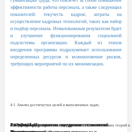
гуманизации труда, что повлечет за собой повышение
эффективности работы персонала, а также следующих
показателей: текучесть кадров; затраты на
осуществление кадровых технологий, таких как набор
и подбор персонала. Немаловажным результатом будет
и улучшение функционирования социальной
подсистемы организации. Каждый из этапов
внедрения программы подразумевает использование
определенных ресурсов и возникновение рисков,
требующих мероприятий по их минимизации.
4.1. Анализ достигнутых целей и выполненных задач;
4. Оценка результатов внедрения технологии:
Рисунок 8. Программа внедрения технологий
3.
2.
1
.
5.
4.2. Оценка эффективности внедрения опыта психологических теорий и
1.5.
2.1.
2.2. Анализ
2.3. Выбор
2.4.
2.5.
3.1. Интеграция
3.2. Контроль
3.3. Анализ
1.4. Оценка готовности
1.1.
1.2. Постановка
1.3. Выявление
4.3. Оценка
4.4. Оценка
5.1.
Реализация
Подготовительный
психологический адаптации персонала в
Проектирование