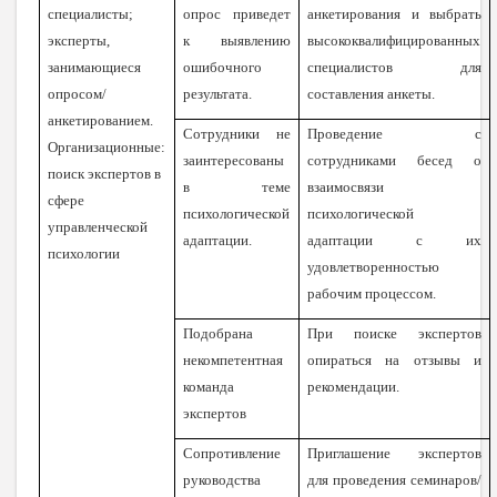
специалисты;
опрос приведет
анкетирования и выбрать
эксперты,
к выявлению
высококвалифицированных
занимающиеся
ошибочного
специалистов для
опросом/
результата.
составления анкеты.
анкетированием.
Сотрудники не
Проведение с
Организационные:
заинтересованы
сотрудниками бесед о
поиск экспертов в
в теме
взаимосвязи
сфере
психологической
психологической
управленческой
адаптации.
адаптации с их
психологии
удовлетворенностью
рабочим процессом.
Подобрана
При поиске экспертов
некомпетентная
опираться на отзывы и
команда
рекомендации.
экспертов
Сопротивление
Приглашение экспертов
руководства
для проведения семинаров/