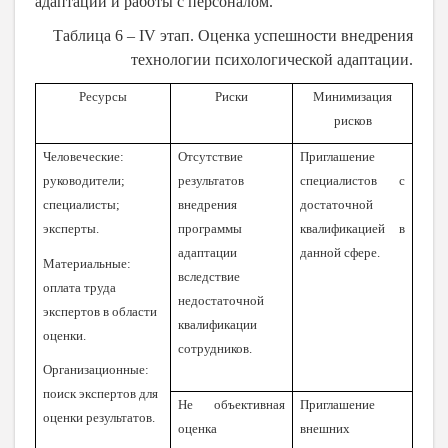
адаптации и работы с персоналом.
Таблица 6 –
IV
этап. Оценка успешности внедрения
технологии психологической адаптации.
Ресурсы
Риски
Минимизация
рисков
Человеческие:
Отсутствие
Приглашение
руководители;
результатов
специалистов с
специалисты;
внедрения
достаточной
эксперты.
программы
квалификацией в
адаптации
данной сфере.
Материальные:
вследствие
оплата труда
недостаточной
экспертов в области
квалификации
оценки.
сотрудников.
Организационные:
поиск экспертов для
Не объективная
Приглашение
оценки результатов.
оценка
внешних