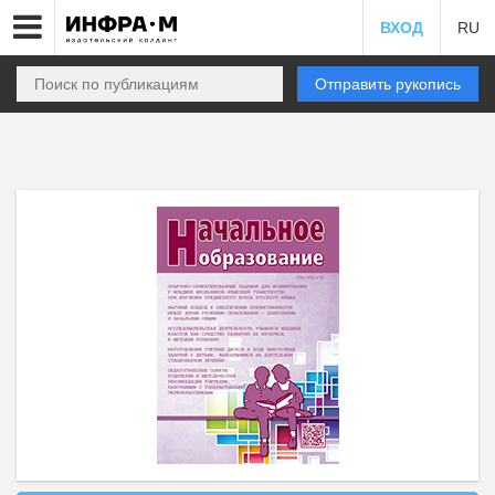
ВХОД
RU
Отправить рукопись