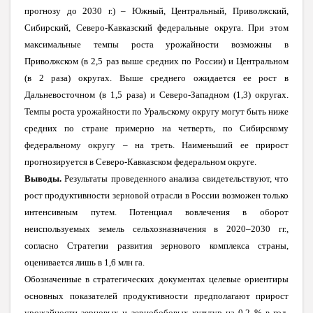
прогнозу до 2030 г.) – Южный, Центральный,
Приволжский
,
Сибирский, Северо-Кавказский федеральные округа. При этом
максимальные темпы роста урожайности возможны в
Приволжском (в 2,5 раз выше средних по России) и Центральном
(в 2 раза) округах. Выше среднего ожидается ее рост в
Дальневосточном (в 1,5 раза) и Северо-Западном (1,3) округах.
Темпы роста урожайности по Уральскому округу могут быть ниже
средних по стране примерно на четверть, по Сибирскому
федеральному округу – на треть. Наименьший ее прирост
прогнозируется в Северо-Кавказском федеральном округе.
Выводы.
Результаты проведенного анализа свидетельствуют, что
рост продуктивности зерновой отрасли в России возможен только
интенсивным путем. Потенциал вовлечения в оборот
неиспользуемых земель сельхозназначения в 2020–2030 гг.,
согласно Стратегии развития зернового комплекса страны,
оценивается лишь в 1,6 млн га.
Обозначенные в стратегических документах целевые ориентиры
основных показателей продуктивности предполагают прирост
урожайности зерновых и зернобобовых культур на 0,2 % в год,