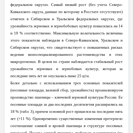
федеральном округах. Самый низкий рост (без учета Северо-
Кавказского округа, данные по которому в Росстате отсутствуют)
отмечен в Сибирском и Уральском федеральных округах, где
урожайность зерновых и зернобобовых культур повысилась на 14
и 19 % соответственно. Максимальную волатильность величины
этого показателя наблюдали в Северо-Кавказском, Уральском и
Сибирском округах, что свидетельствует о повышенных рисках
ведения моноспециализированного растениеводства в этих
макрорегионах.
В целом по стране наблюдается
стабильный рост
урожайности зерновых и зернобовых культур, которая за
последние пять лет не опускалась ниже 25 ц/га.
Более детально с использованием трех основных показателей
(посевные площади, валовой сбор, урожайность) проанализируем
производство пшеницы – ключевой зерновой культуры России. Ее
посевные площади за два последних десятилетия расширились на
18 % (табл. 3), причем основной рост пришелся на последние пять
лет (+11 %). Одновременно существенные изменения претерпело
соотношение озимой и яровой пшеницы в структуре посевных
площадей. Посевы озимой пшеницы стабильно расширяются (на