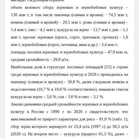
объем валового сбора зерновых и зернобобовых культур –
130 млн т, в том числе пшеница (озимая и яровая) − 74,5 млн т,
ячмень (озимый и яровой) – 20,5 млн т, рожь (озимая и яровая) –
1,4 млн т, овес − 4,1 млн т, кукуруза на зерно − 13,7 млн т, рис – 1,1
млн т, прочие зерновые (просо, сорго, тритикале, гречиха) – 1,6
млн т, зернобобовые (горох, чечевица, вика и др.) − 3,4 млн т;
площадь посевов зерновых и зернобобовых культур – 47,9 млн га,
средняя урожайность – 28,9 ц/га.
Наибольшая доля в структуре посевных площадей [15] в стране
среди зерновых и зернобобовых культур в
2020 г. приходилась на
пшеницу (озимую и яровую) – 36,8 %, далее следовали ячмень и
подсолнечник (10,7 % и 10,6 %
соответственно), замыкали список
кукуруза на зерно – 3,6 %, соя – 3,6 % и овес – 3,1 %.
Анализ динамики средней урожайности зерновых и зернобобовых
культур в России с 1990 г. по 2020 г. свидетельствует, что
максимальный ее прирост характерен для риса – 81,6 % (табл. 1),
сбор зерна которого варьирует от 23,4 ц/га (1997 г.) до 58,3 ц/га
(2020 г.). На втором месте – кукуруза (прирост 61,3 %), далее –