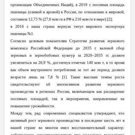
организация Объединенных Наций), в 2019 г. посевная площадь
пшеницы (озимой и яровой) в России, по отношению к мировой,
составила 12,75 % (27,6 млн га в РФ к 216 млн га в мире) [2];
в 2016 г. наша страна вернула титул мирового экспортера
пшеницы №1.
Согласно целевым показателям Стратегии развития зернового
комплекса Российской Федерации до 2035 г. валовой сбор
зерновых и зернобобовых культур за 2020–2035 гг. должен
увеличиться на 26,9 %, достигнув отметки 140 млн т, в то время
как объем внутреннего потребления за тот же период должен
возрасти лишь на 7,8 % [1]. Такие высокие темпы роста
свидетельствуют об интенсивном развитии зернового
производства в регионах России, включающем как расширение
посевных площадей, так и мероприятия, направленные на
повышение урожайности.
Между тем, ряд современных специалистов утверждают, что
активный рост зернового производства в последние шесть лет в
нашей стране во многом имел восстановительный характер:
действующие зернопроизводители при поддержке государства