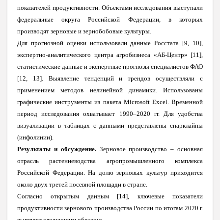
показателей продуктивности. Объектами исследования выступали
федеральные округа Российской Федерации, в которых
производят зерновые и зернобобовые культуры.
Для прогнозной оценки использовали данные Росстата [9, 10],
экспертно-аналитического центра агробизнеса
«
АБ-Центр
» [11],
статистические данные и экспертные прогнозы специалистов ФАО
[12, 13]. Выявление тенденций и трендов осуществляли с
применением методов нелинейной динамики. Использованы
графические инструменты из пакета
Microsoft Excel.
Временной
период исследования охватывает 1990–2020 гг. Для удобства
визуализации в таблицах с данными представлены спарклайны
(инфолинии).
Результаты и обсуждение.
Зерновое производство – основная
отрасль растениеводства агропромышленного комплекса
Российской Федерации. На долю зерновых культур приходится
около двух третей посевной площади в стране.
Согласно
открытым
данным [14],
ключевые показатели
продуктивности зернового производства России по итогам 2020 г.
выглядят следующим образом: