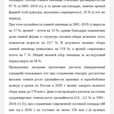
87 % за 2001–2019 гг.), в то время как площади, занятые яровой
формой этой культуры, неуклонно сокращаются (- 19 % за тот же
период).
При этом урожайность озимой пшеницы за
2001–2019 гг. выросла
на 17 %, яровой – почти на 13 %, однако благодаря повышению
доли озимой формы в структуре посевов общая величина этого
показателя возросла на 25,7 %. В результате валовые сборы
озимой пшеницы повысились на 119 %, а яровой сократились
почти на 7 %. Общий валовой сбор пшеницы за исследуемый
период вырос на 58 %.
Проведенные авторами прогнозные расчеты (инерционный
сценарий) показывают, что при сохранении текущих достаточно
высоких темпов роста урожайности зерновых и зернобобовых
культур в целом по России к 2030 г. можно ожидать валового
сбора зерна до 170 млн т. Даже если проводить расчеты на основе
среднемировых темпов роста урожайности (1,8…2,2 % за 1961–
2018 гг.) [1], при сохранении современной посевной площади (48
млн га) к 2030 г. он составит не менее 150 млн т (в целевых