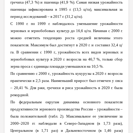
гречиха (47,3 %) и пшеница (41,9 %). Самая низкая урожайность
пшеницы зафиксирована в 1995 г. (13,5 ц/га), максимальная за
период исследований – в 2017 г. (31,2 ц/га).
С 1990 г. по 1999 г. наблюдалось уменьшение урожайности
зерновых и зернобобовых культур до 16,6 ц/га. Начиная с 2000 г.
можно отметить тенденцию роста средней величины этого
показателя. Максимум был достигнут в 2020 г. и составил 32,4 ц/
га.
В сравнении с 1990 г., урожайность всех видов зерновых и
зернобобовых культур в 2020 г. возросла на 46,7 %, только сбор
зерна проса с единицы площади уменьшился на 10,5 %.
По сравнению с 2000 г., урожайность кукурузы к 2020 г. возросла
практически в 2,5 раза. Наименьший прирост был отмечен у овса
– 20,41 %. Для ржи, гречихи и риса урожайность в 2020 г. была
рекордной.
По федеральным округам динамика основного показателя
продуктивности зернового производства России – урожайности –
была положительной (табл. 2). Максимальное ее увеличение за
2000–2020 гг. наблюдали в Северо-Западном (в 1,73 раза),
Центральном (в 1,71 раз) и Дальневосточном (в 1,46 раза)