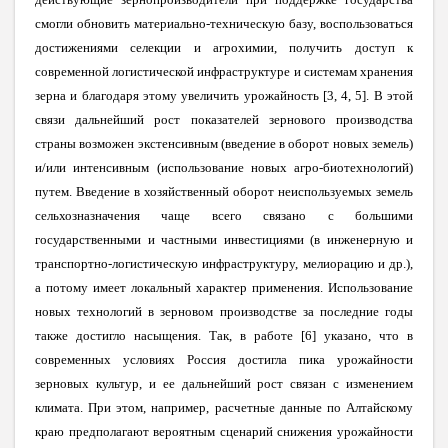
смогли обновить материально-техническую базу, воспользоваться
достижениями селекции и агрохимии, получить доступ к
современной логистической инфраструктуре и системам хранения
зерна и благодаря этому увеличить урожайность [3, 4, 5].
В этой
связи дальнейший рост показателей зернового производства
страны возможен экстенсивным (введение в оборот новых земель)
и/или интенсивным (использование новых агро-биотехнологий)
путем. Введение в хозяйственный оборот неиспользуемых земель
сельхозназначения чаще всего связано с большими
государственными и частными инвестициями (в инженерную и
транспортно-логистическую инфраструктуру, мелиорацию и др.),
а потому имеет локальный характер применения. Использование
новых технологий в зерновом производстве за последние годы
также достигло насыщения. Так, в работе [6] указано, что в
современных условиях Россия достигла пика урожайности
зерновых культур, и ее дальнейший рост связан с изменением
климата. При этом, например, расчетные данные по Алтайскому
краю предполагают вероятным сценарий снижения урожайности