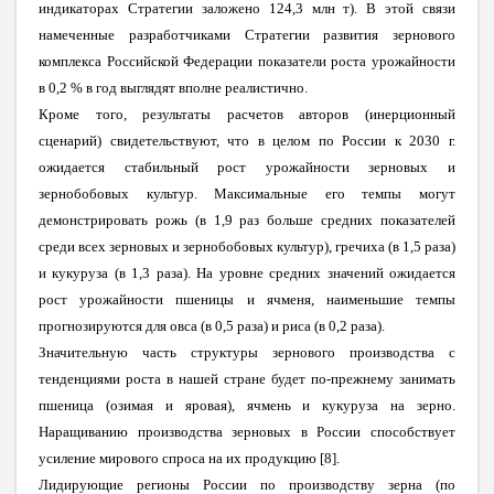
индикаторах Стратегии заложено 124,3 млн т). В этой связи
намеченные разработчиками Стратегии развития зернового
комплекса Российской Федерации показатели роста урожайности
в 0,2 % в год выглядят вполне реалистично.
Кроме того, результаты расчетов авторов (инерционный
сценарий) свидетельствуют, что в целом по России к 2030 г.
ожидается стабильный рост урожайности зерновых и
зернобобовых культур. Максимальные его темпы могут
демонстрировать рожь (в 1,9 раз больше средних показателей
среди всех зерновых и зернобобовых культур), гречиха (в 1,5 раза)
и кукуруза (в 1,3 раза). На уровне средних значений ожидается
рост урожайности пшеницы и ячменя, наименьшие темпы
прогнозируются для овса (в 0,5 раза) и риса (в 0,2 раза).
Значительную часть структуры зернового производства с
тенденциями роста в нашей стране будет по-прежнему занимать
пшеница (озимая и яровая), ячмень и кукуруза на зерно.
Наращиванию производства зерновых в России способствует
усиление мирового спроса на их продукцию [8].
Лидирующие регионы России по производству зерна (по