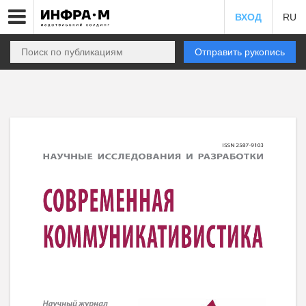
ВХОД
RU
Отправить рукопись