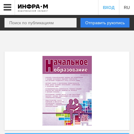
ВХОД
RU
Отправить рукопись