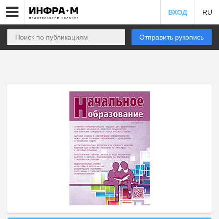
ВХОД
RU
Отправить рукопись