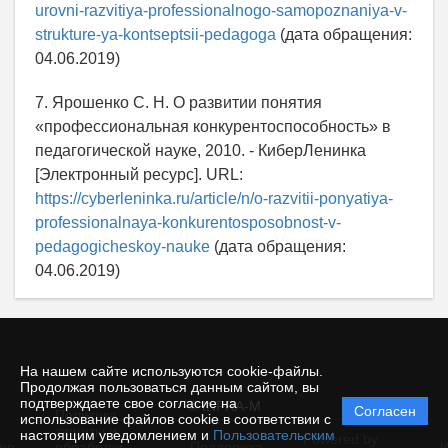
urovni-razvitiya-professionalnogo-samopoznaniya-v-
strukture-ya-kontseptsii-pedagoga
(дата обращения:
04.06.2019)
7. Ярошенко С. Н. О развитии понятия
«профессиональная конкурентоспособность» в
педагогической науке, 2010. - КиберЛенинка
[Электронный ресурс]. URL:
https://cyberleninka.ru/article/n/o-razvitii-ponyatiya-
professionalnaya-konkurentosposobnost-v-
pedagogicheskoy-nauke
(дата обращения:
04.06.2019)
На нашем сайте используются cookie-файлы.
Продолжая пользоваться данным сайтом, вы
подтверждаете свое согласие на
© INFRA-M
Согласен
Политика
использование файлов cookie в соответствии с
защиты и
настоящим уведомлением и
Пользовательским
Powered by
ие
обработки
Поддержка
И