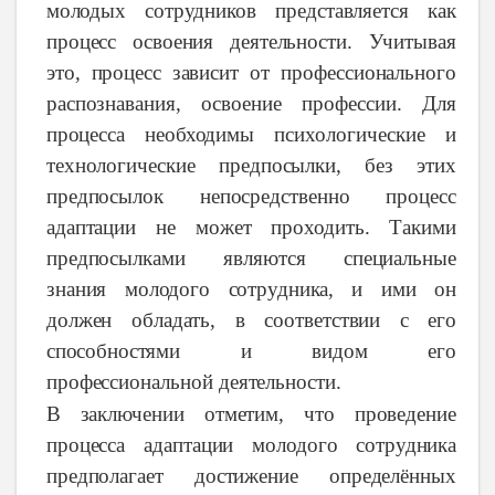
молодых
сотрудников
представляется
как
процесс
освоения деятельности.
Учитывая
это,
процесс
зависит
от
профессионального
распознавания,
освоение
профессии.
Для
процесса
необходимы
психологические
и
технологические
предпосылки,
без
этих
предпосылок
непосредственно
процесс
адаптации
не
может
проходить.
Такими
предпосылками
являются
специальные
знания
молодого
сотрудника,
и
ими
он
должен
обладать,
в
соответствии
с
его
способностями
и
видом
его
профессиональной
деятельности.
В заключении отметим, что проведение
процесса
адаптации
молодого
сотрудника
предполагает
достижение
определённых