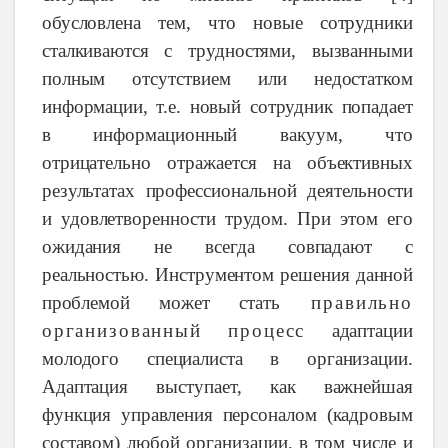
обусловлена
тем,
что
новые
сотрудники
сталкиваются
с
трудностями,
вызванными
полным
отсутствием
или
недостатком
информации, т.е.
новый
сотрудник
попадает
в
информационный
вакуум,
что
отрицательно
отражается
на
объективных
результатах
профессиональной деятельности
и
удовлетворенности
трудом.
При
этом его
ожидания
не всегда
совпадают
с
реальностью.
Инструментом
решения
данной
проблемой
может
стать
правильно
организованный процесс
адаптации
молодого специалиста в организации.
Адаптация
выступает,
как
важнейшая
функция
управления
персоналом
(кадровым
составом)
любой
организации,
в
том
числе
и