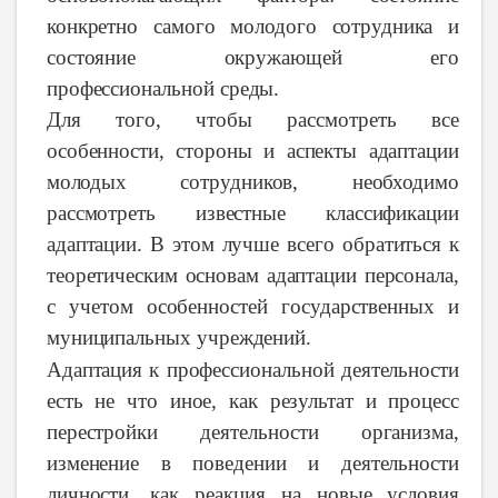
конкретно
самого
молодого
сотрудника
и
состояние
окружающей
его
профессиональной
среды.
Для
того,
чтобы
рассмотреть
все
особенности,
стороны
и
аспекты
адаптации
молодых
сотрудников
,
необходимо
рассмотреть
известные
классификации
адаптации.
В этом
лучше
всего
обратиться
к
теоретическим
основам
адаптации
персонала,
с
учетом
особенностей
государственных и
муниципальных учреждений
.
Адаптация
к
профессиональной деятельности
есть
не что
иное,
как
результат
и
процесс
перестройки
деятельности
организма,
изменение
в
поведении
и
деятельности
личности,
как
реакция
на
новые
условия