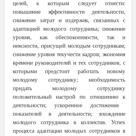
целей, к которым следует отнести:
п
овышение
эффективности
деятельности,
снижение
затрат
и
издержек,
связанных с
адаптацией
молодого
сотрудника; снижение
уровня,
как
обеспокоенности,
так и
неясности,
присущей
молодым
сотрудникам;
снижение
уровня
текучести
кадров; экономия
времени
руководителей
и тех
сотрудников,
с
которыми
предстоит работать
новому
молодому
сотруднику; необходимость
придать
молодому
сотруднику
положительный
настрой
по
отношению
к
деятельности; ускоренное
достижение
показателей
в
деятельности; вхождение
молодого
сотрудника
в
коллектив. Успех
процесса адаптации молодых сотрудников в