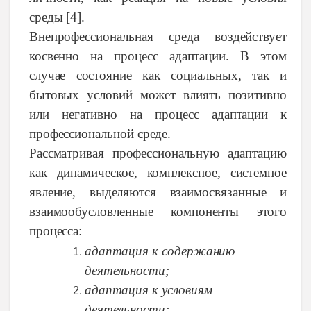
среды [4].
Внепрофессиональная
среда
воздействует
косвенно
на
процесс
адаптации.
В этом
случае
состояние
как
социальных,
так и
бытовых
условий
может
влиять
позитивно
или
негативно
на
процесс
адаптации
к
профессиональной среде.
Рассматривая
профессиональную
адаптацию
как
динамическое,
комплексное,
системное
явление,
выделяются взаимосвязанные
и
взаимообусловленные
компоненты
этого
процесса:
адаптация к содержанию
деятельности;
адаптация
к
условиям
деятельности;