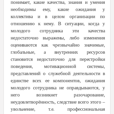
понимает,
какие
качества,
знания
и
умения
необходимы
ему,
какие
ожидания
у
коллектива
и в
целом
организации
по
отношению
к
нему.
В
ситуации,
когда
у
молодого
сотрудника
эти
качества
недостаточно
выражены,
либо
изменения
оцениваются
как
чрезвычайно
значимые,
глобальные,
а
внутренних
ресурсов
становится
недостаточно
для
перестройки
поведения,
мотивационной
системы,
представлений
о
служебной
деятельности
в
единстве
всех ее
компонентов,
ожидания
молодого
сотрудника
не
оправдываются,
у
него
возникнет
разочарование,
неудовлетворённость,
следствие
всего
этого –
увольнение, т.е. профессиональная