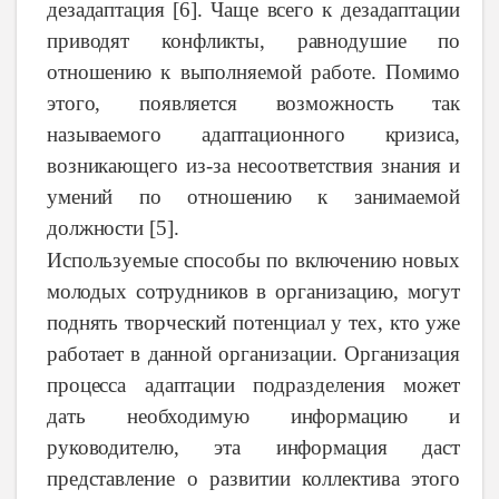
дезадаптация [6].
Чаще
всего
к
дезадаптации
приводят
конфликты,
равнодушие
по
отношению
к
выполняемой
работе.
Помимо
этого,
появляется
возможность
так
называемого адаптационного
кризиса,
возникающего
из-за
несоответствия
знания
и
умений
по
отношению
к
занимаемой
должности [5].
Используемые
способы
по
включению
новых
молодых
сотрудников
в
организацию,
могут
поднять
творческий
потенциал
у тех,
кто
уже
работает
в
данной
организации.
Организация
процесса
адаптации
подразделения
может
дать
необходимую
информацию
и
руководителю,
эта
информация
даст
представление
о
развитии
коллектива
этого