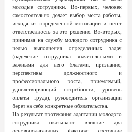
молодые
сотрудники.
Во
-
первых,
человек
самостоятельно
делает
выбор
места
работы,
исходя
из
определенной
мотивации
и несет
ответственность
за это
решение.
Во
-
вторых,
принимая
на
службу
молодого
сотрудника
с
целью
выполнения
определенных
задач
(наделение
сотрудника
значительными
и
важными
для
него
благами,
признание,
перспективы
должностного
и
профессионального
роста,
приемлемый,
удовлетворяющий
потребности,
уровень
оплаты
труда),
руководитель
организации
берет
на себя
конкретные
обязательства.
На
результат
протекания
адаптации
молодого
сотрудника
оказывают
влияние
два
основополагающих
фактора:
состояние