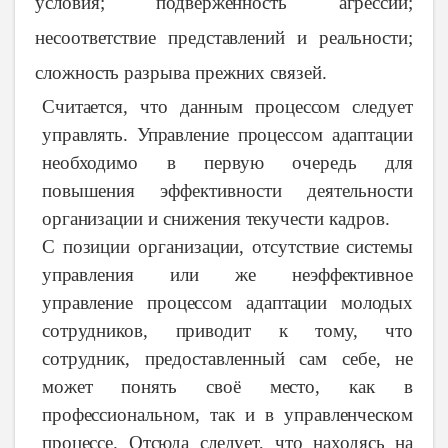
условия; подверженность агрессии;
несоответствие представлений и реальности;
сложность разрыва прежних связей.
Считается, что данным процессом следует
управлять. Управление
процессом
адаптации
необходимо
в
первую
очередь
для
повышения
эффективности
деятельности
организации
и
снижения
текучести
кадров.
С
позиции
организации,
отсутствие
системы
управления
или
же
неэффективное
управление
процессом
адаптации
молодых
сотрудников,
приводит
к
тому,
что
сотрудник,
предоставленный
сам себе, не
может
понять
своё
место,
как в
профессиональном,
так
и в
управленческом
процессе.
Отсюда
следует,
что
находясь
на