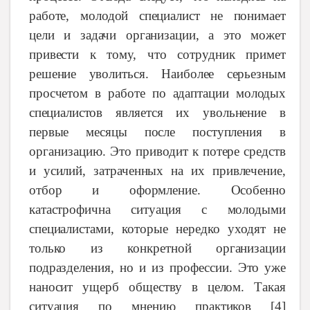
работе,
молодой
специалист
не
понимает
цели и
задачи
организации,
а это
может
привести
к
тому,
что
сотрудник
примет
решение
уволиться. Наиболее
серьезным
просчетом
в
работе
по
адаптации
молодых
специалистов
является
их
увольнение
в
первые
месяцы
после
поступления
в
организацию. Это
приводит
к
потере
средств
и
усилий,
затраченных
на
их
привлечение,
отбор
и
оформление
.
Особенно
катастрофична
ситуация
с
молодыми
специалистами,
которые
нередко
уходят
не
только
из
конкретной организации
подразделения,
но
и из
профессии
.
Это
уже
наносит
ущерб
обществу
в
целом.
Такая
ситуация
по
мнению
практиков [4]