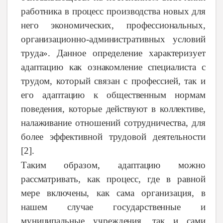
работника
в
процесс
производства
новых
для
него
экономических,
профессиональных,
организационно-административных
условий
труда».
Данное
определение
характеризует
адаптацию
как
ознакомление
специалиста
с
трудом,
который
связан
с профессией, так и
его
адаптацию
к
общественным
нормам
поведения,
которые
действуют
в
коллективе,
налаживание
отношений
сотрудничества,
для
более
эффективной
трудовой
деятельности
[2].
Таким образом,
адаптацию
можно
рассматривать,
как
процесс,
где
в
равной
мере
включены,
как
сама
организация,
в
нашем
случае
государственные и
муниципальные учреждения
,
так
и
сами