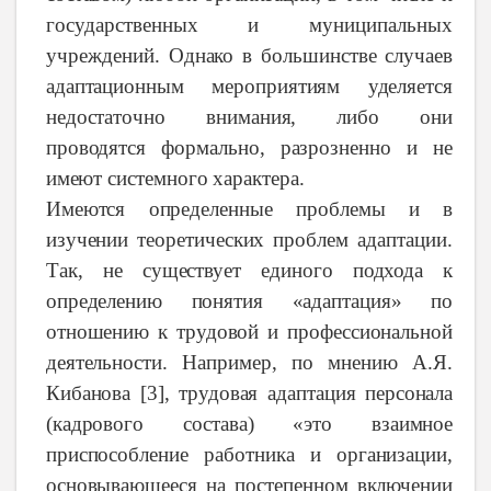
государственных и муниципальных
учреждений.
Однако
в
большинстве
случаев
адаптационным мероприятиям
уделяется
недостаточно
внимания,
либо
они
проводятся
формально,
разрозненно
и не
имеют
системного
характера.
Имеются
определенные
проблемы
и в
изучении
теоретических
проблем
адаптации.
Так,
не
существует
единого
подхода
к
определению
понятия
«адаптация» по
отношению к трудовой и профессиональной
деятельности.
Например,
по
мнению
А.Я.
Кибанова [3],
трудовая
адаптация
персонала
(кадрового
состава)
«это
взаимное
приспособление
работника
и
организации,
основывающееся
на
постепенном
включении