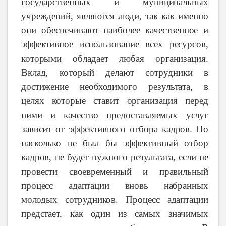
государственных и муниципальных
учреждений
,
являются
люди, так
как
именно
они
обеспечивают
наиболее
качественное
и
эффективное
использование
всех
ресурсов,
которыми
обладает
любая
организация.
Вклад,
который
делают
сотрудники
в
достижение необходимого
результата,
в
целях
которые
ставит
организация
перед
ними
и
качество
предоставляемых
услуг
зависит
от
эффективного
отбора
кадров.
Но
насколько
не был
бы
эффективный
отбор
кадров,
не
будет
нужного
результата,
если не
провести
своевременный
и
правильный
процесс
адаптации
вновь
набранных
молодых
сотрудников.
Процесс
адаптации
предстает,
как
один
из
самых
значимых