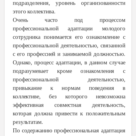
подразделения,
уровень организованности
этого
коллектива.
Очень
часто
под
процессом
профессиональной
адаптации
молодого
сотрудника
понимается
его
ознакомление
с
профессиональной
деятельностью,
связанной
с его
профессией
и
занимаемой
должностью
.
Однако,
процесс
адаптации,
в
данном
случае
подразумевает
кроме
ознакомления
с
профессиональной
деятельностью,
привыкание
к
нормам
поведения
в
коллективе,
без
которого
невозможна
эффективная
совместная
деятельность,
которая
должна
привести
к
положительным
результатам.
По
содержанию
профессиональная
адаптация