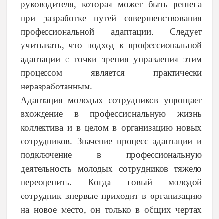
руководителя,
которая
может
быть
решена
при
разработке
путей совершенствования
профессиональной
адаптации.
Следует
учитывать,
что
подход
к
профессиональной
адаптации
с
точки
зрения
управления
этим
процессом
является
практически
неразработанным.
Адаптация
молодых
сотрудников
упрощает
вхождение
в
профессиональную
жизнь
коллектива
и в
целом
в
организацию
новых
сотрудников.
Значение
процесс
адаптации
и
подключение
в
профессиональную
деятельность
молодых
сотрудников
тяжело
переоценить.
Когда
новый
молодой
сотрудник
впервые
приходит
в организацию
на
новое
место,
он
только
в
общих
чертах