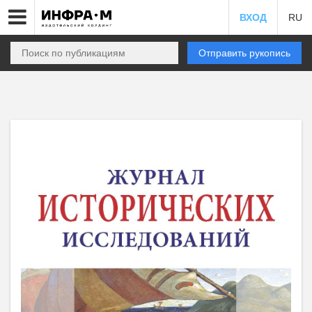
ВХОД
RU
Отправить рукопись