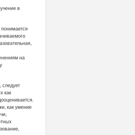
учение в
м понимается
лачиваемого
разовательная,
енениям на
у
 следует
х как
дооценивается.
и, как умение
чи,
ртных
азование,