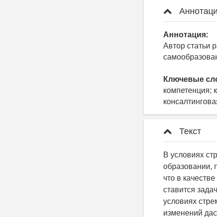
Аннотаци
Аннотация:
Автор статьи 
самообразован
Ключевые сл
компетенция; 
консалтингова
Текст
В условиях ст
образовании, 
что в качеств
ставится задач
условиях стре
изменений дас