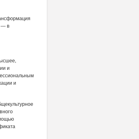
рансформация
 — в
высшее,
ии и
фессиональным
кации и
бщекультурное
ывного
омощью
ификата