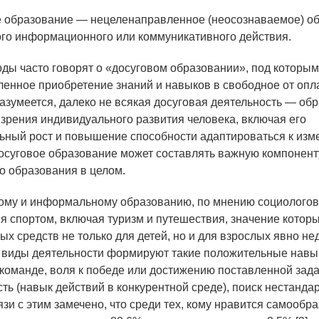
 образование — нецеленаправленное (неосознаваемое) об
го информационного или коммуникативного действия.
оды часто говорят о «досуговом образовании», под которы
енное приобретение знаний и навыков в свободное от оп
Разумеется, далеко не всякая досуговая деятельность — об
и зрения индивидуального развития человека, включая его
ный рост и повышение способности адаптироваться к изм
досуговое образование может составлять важную компонент
 образования в целом.
му и информальному образованию, по мнению социологов,
ия спортом, включая туризм и путешествия, значение которы
ых средств не только для детей, но и для взрослых явно не
 виды деятельности формируют такие положительные навык
 команде, воля к победе или достижению поставленной зада
сть (навык действий в конкурентной среде), поиск нестанда
зи с этим замечено, что среди тех, кому нравится самообр