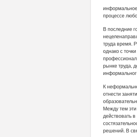
информальное
процессе любо
В последние г
нецеленаправл
труда время. 
однако с точк
профессиональ
рынке труда, 
информального
К неформально
отнести занят
образовательн
Между тем эти
действовать в
состязательно
решений. В свя