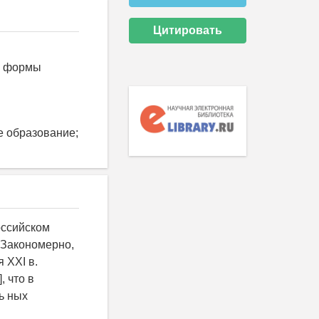
Цитировать
ы, формы
е образование;
оссийском
 Закономерно,
 XXI в.
, что в
ь ных