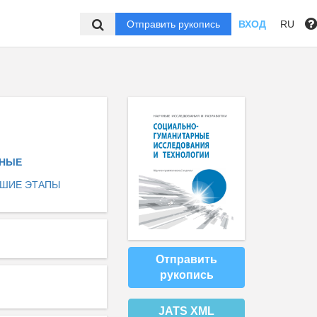
Отправить рукопись
ВХОД
RU
РНЫЕ
ЙШИЕ ЭТАПЫ
Отправить
рукопись
JATS XML