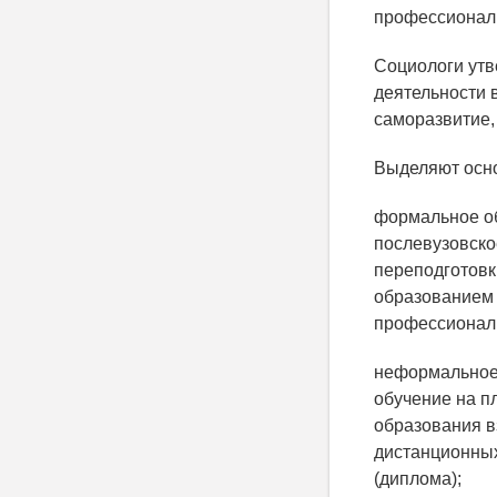
профессионал
Социологи утв
деятельности 
саморазвитие,
Выделяют осн
формальное об
послевузовск
переподготовк
образованием 
профессиональ
неформальное 
обучение на п
образования в
дистанционных
(диплома);