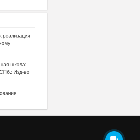
к реализация
ному
нная школа:
 СПб.: Изд-во
зования