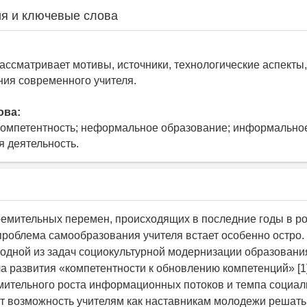
я и ключевые слова
рассматривает мотивы, источники, технологические аспект
ия современного учителя.
ова:
компетентность; неформальное образование; информально
я деятельность.
ремительных перемен, происходящих в последние годы в р
проблема самообразования учителя встает особенно остро.
е одной из задач социокультурной модернизации образования
а развития «компетентности к обновлению компетенций» [1]
мительного роста информационных потоков и темпа социал
т возможность учителям как наставникам молодежи решать