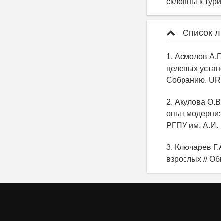
склонны к тури
Список л
1. Асмолов А.
целевых устан
Собранию. UR
2. Акулова О.
опыт модерниза
РГПУ им. А.И.
3. Ключарев Г
взрослых // Об