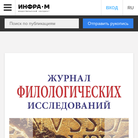
ВХОД
RU
Отправить рукопись