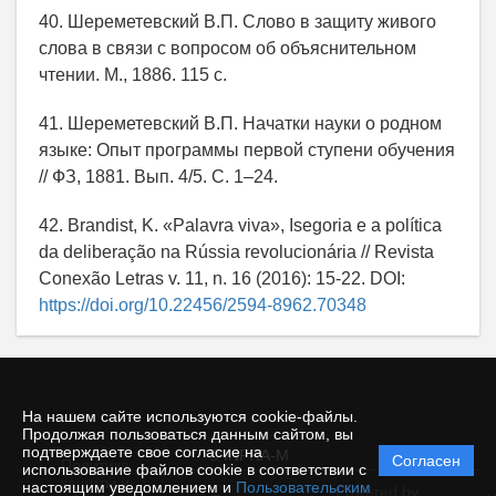
40. Шереметевский В.П. Слово в защиту живого
слова в связи с вопросом об объяснительном
чтении. М., 1886. 115 с.
41. Шереметевский В.П. Начатки науки о родном
языке: Опыт программы первой ступени обучения
// ФЗ, 1881. Вып. 4/5. С. 1–24.
42. Brandist, K. «Palavra viva», Isegoria e a política
da deliberação na Rússia revolucionária // Revista
Conexão Letras v. 11, n. 16 (2016): 15-22. DOI:
https://doi.org/10.22456/2594-8962.70348
На нашем сайте используются cookie-файлы.
Продолжая пользоваться данным сайтом, вы
подтверждаете свое согласие на
© INFRA-M
Согласен
Политика
использование файлов cookie в соответствии с
защиты и
настоящим уведомлением и
Пользовательским
Powered by