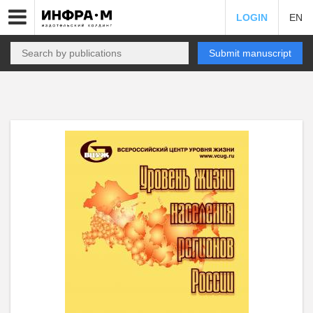
LOGIN
EN
Submit manuscript