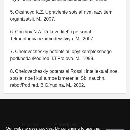
5. Oksinoyd K.Z. Upravlenie sotsial´nym razvitiem
organizatsii. M., 2007.
6. Chizhov N.A. Rukovoditel´ i personal.
Tekhnologiya vzaimodeystviya. M., 2007.
7. Chelovecheskiy potentsial: opyt kompleksnogo
podkhoda /Pod red. I.T.Frolova. M., 1999.
8. Chelovecheskiy potentsial Rossii: intellektual´noe,
sotsial´noe i kul´turnoe izmerenie. Sb. nauchn.
rabot/Pod red. B.G.Yudina. M., 2002.
© INFRA-M
Personal
Our website uses cookies. By continuing to use this
data