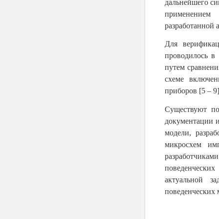
дальнейшего си
применением 
разработанной 
Для верификац
проводилось в
путем сравнени
схеме включен
приборов [5 – 9]
Существуют по
документации и
модели, разр
микросхем имп
разработчикам
поведенческих
актуальной з
поведенческих 