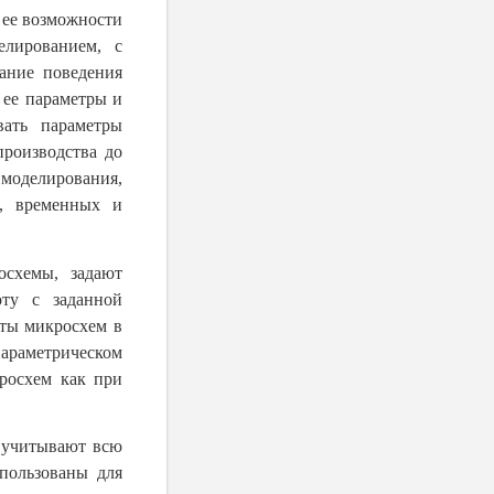
 ее возможности
лированием, с
ание поведения
 ее параметры и
вать параметры
производства до
моделирования,
х, временных и
осхемы, задают
оту с заданной
оты микросхем в
араметрическом
росхем как при
 учитывают всю
пользованы для