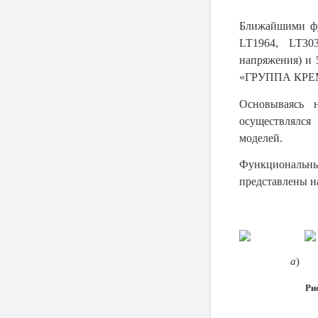
Ближайшими фу
LT1964, LT3
напряжения) и
«ГРУППА КРЕМ
Основываясь 
осуществлялся
моделей.
Функциональны
представлены на
а
Ри