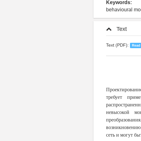
Keywords:
behavioural mod
Text
Text (PDF):
Read
Проектировани
требует прим
распространен
невысокой мо
преобразования
возникновению 
сеть и могут бы