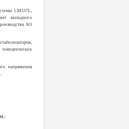
осхемы LM337L,
ант выходного
роизводства АО
абилизаторов,
 поведенческих
ого напряжения
.
9L: