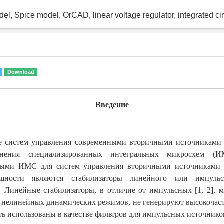
el, Spice model, OrCAD, linear voltage regulator, integrated cir
Download
Введение
е систем управления современными вторичными источниками 
енения специализированных интегральных микросхем (И
ными ИМС для систем управления вторичными источниками 
щности являются стабилизаторы линейного или импульс
. Линейные стабилизаторы, в отличие от импульсных [1, 2], 
нелинейных динамических режимов, не генерируют высокочас
ть использованы в качестве фильтров для импульсных источников