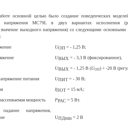
аботе основной целью было создание поведенческих моделей
го напряжения MC79L в двух вариантах исполнения (р
 значение выходного напряжения) со следующими основными 
:
яжение
U
= - 1,25 В;
ОП
ряжение
U
= - 3,3 В (фиксированное),
ВЫХ
U
= - 1,25 В (
U
) ÷ -20 В (рег
ВЫХ
ОП
напряжение питания
U
= - 30 В;
ПИТ
ия
I
= 15 мА;
ПОТ
рассеиваемая мощность
Р
= 5 Вт.
РАС
 падание напряжения,
ние
U
= 2
В
ПДmin