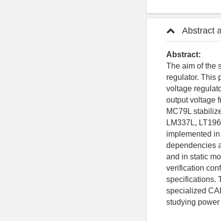
Abstract 
Abstract:
The aim of the 
regulator. This
voltage regulato
output voltage f
MC79L stabiliz
LM337L, LT1964,
implemented in 
dependencies an
and in static m
verification co
specifications.
specialized CAD
studying power 