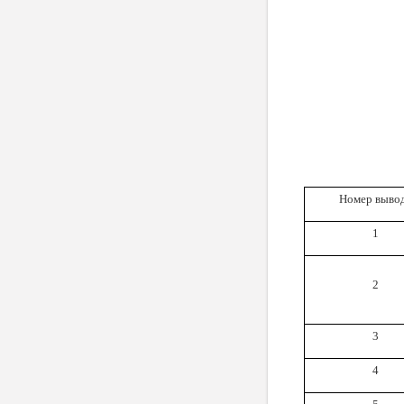
Номер выво
1
2
3
4