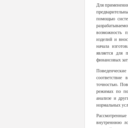
Для применения
предваритель
помощью систе
разрабатываемо
возможность п
изделий и внос
начала изгото
является для 
финансовых зат
Поведенческие
соответствие 
точностью. Пов
режимах по по
анализе и дру
нормальных усл
Рассмотренные
внутреннюю ло