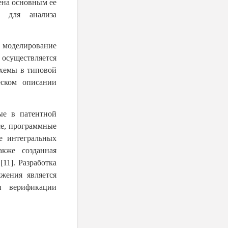
ена основным ее
а для анализа
 моделирование
осуществляется
схемы в типовой
еском описании
ые в патентной
ce, программные
 интегральных
акже созданная
1]. Разработка
жения является
и верификации