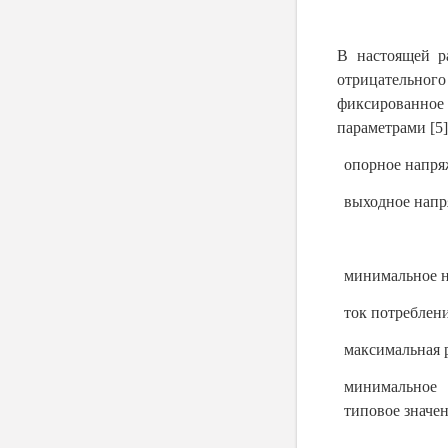
В настоящей р
отрицательно
фиксированное
параметрами [5]
опорное напр
выходное нап
минимальное 
ток потреблен
максимальная 
минимальное
типовое значе