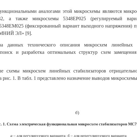
нкциональными аналогами этой микросхемы являются микр
032, а также микросхемы
5348
ЕР025 (регулируемый вари
5348
ЕМ025 (фиксированный вариант выходного напряжения) п
НИЙ ЭЛ» [9]
.
на данных технического описания микросхем линейных ст
 поиск и разработка оптимальных структур схем замещения
е схемы микросхем линейных стабилизаторов отрицательн
 рис. 1. В табл. 1 представлено назначение выводов микросхемы
)
б
)
с. 1. Схема электрическая функциональная микросхем стабилизаторов MC7
а
– для регулируемого варианта;
б
– для нерегулируемого варианта