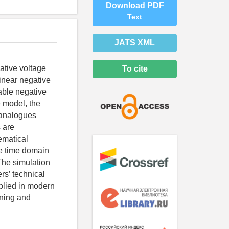
Download PDF
Text
JATS XML
ative voltage
To cite
linear negative
table negative
e model, the
 analogues
 are
ematical
he time domain
The simulation
rs’ technical
pplied in modern
gning and