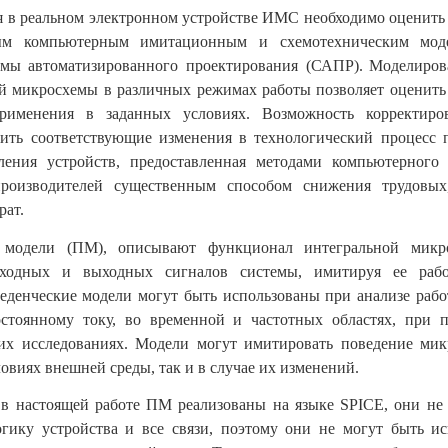
 в реальном электронном устройстве ИМС необходимо оценить
ным компьютерным имитационным и схемотехническим моде
мы автоматизированного проектирования (САПР).
Моделиров
й микросхемы в различных режимах работы позволяет оценить
рименения в заданных условиях. Возможность корректиро
ить соответствующие изменения в технологический процесс 
вления устройств, предоставленная методами компьютерного 
производителей существенным способом снижения трудовы
рат.
 модели (ПМ), описывают функционал интегральной микр
входных и выходных сигналов системы, имитируя ее раб
еденческие модели могут быть использованы при анализе раб
стоянному току, во временной и частотных областях, при п
гих исследованиях. Модели могут имитировать поведение мик
овиях внешней среды, так и в случае их изменений.
 в настоящей работе ПМ реализованы на языке SPICE, они не
гику устройства и все связи, поэтому они не могут быть ис