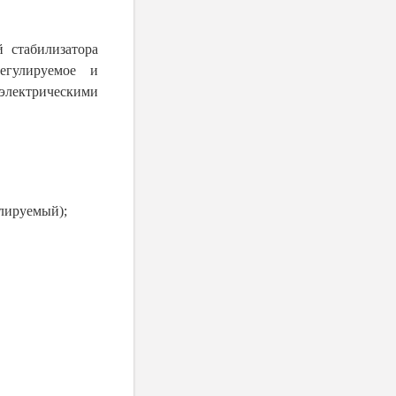
 стабилизатора
егулируемое и
электрическими
улируемый);