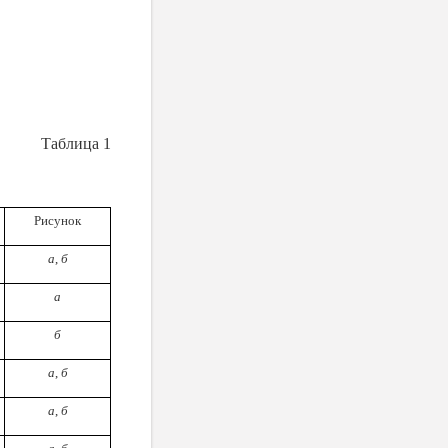
Таблица 1
Рисунок
а
,
б
а
б
а
,
б
а
,
б