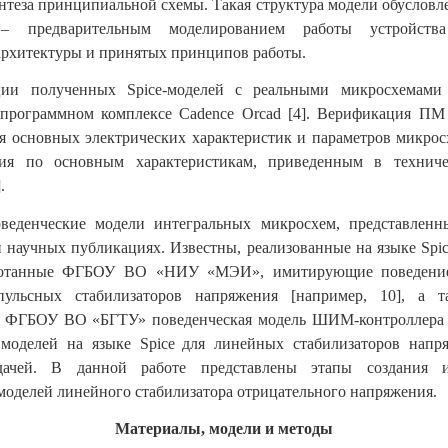
нтеза принципиальной схемы. Такая структура модели обусловл
– предварительным моделированием работы устройств
архитектуры и принятых принципов работы.
ии полученных Spice-моделей с реальными микросхемами
 программном комплексе Cadence Orcad [4]. Верификация ПМ 
я основных электрических характеристик и параметров микро
ия по основным характеристикам, приведенным в технич
.
веденческие модели интегральных микросхем, представленн
 научных публикациях. Известны, реализованные на языке Spi
аботанные ФГБОУ ВО «НИУ «МЭИ», имитирующие поведение
ульсных стабилизаторов напряжения [например, 10], а т
и ФГБОУ ВО «БГТУ» поведенческая модель ШИМ-контроллера [1
 моделей на языке
Spice
для линейных стабилизаторов напря
адачей. В данной работе представлены этапы создания 
моделей линейного стабилизатора отрицательного напряжения.
Материалы, модели и методы