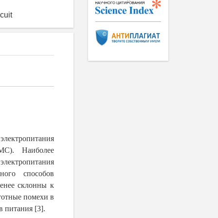
cuit
электропитания
МС). Наиболее
электропитания
ного способов
менее склонны к
тотные помехи в
 питания [3].