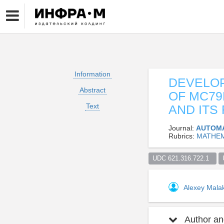
Information
DEVELOP
Abstract
OF MC79
Text
AND ITS
Journal:
AUTOMA
Rubrics:
MATHEM
UDC 621.316.722.1  
Alexey Mal
Author and