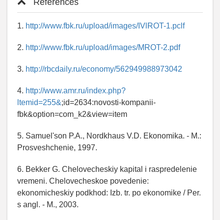
References
1.
http://www.fbk.ru/upload/images/IVlROT-1.pclf
2.
http://www.fbk.ru/upload/images/MROT-2.pdf
3.
http://rbcdaily.ru/economy/562949988973042
4.
http://www.amr.ru/index.php?
ltemid=255&
;id=2634:novosti-kompanii-
fbk&option=com_k2&view=item
5. Samuel'son P.A., Nordkhaus V.D. Ekonomika. - M.:
Prosveshchenie, 1997.
6. Bekker G. Chelovecheskiy kapital i raspredelenie
vremeni. Chelovecheskoe povedenie:
ekonomicheskiy podkhod: Izb. tr. po ekonomike / Per.
s angl. - M., 2003.