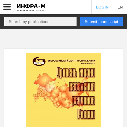
LOGIN
EN
Submit manuscript