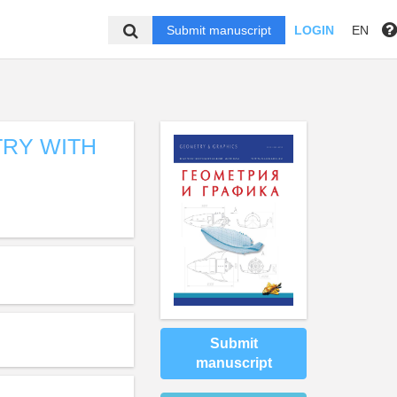
Submit manuscript
LOGIN
EN
TRY WITH
Submit
manuscript