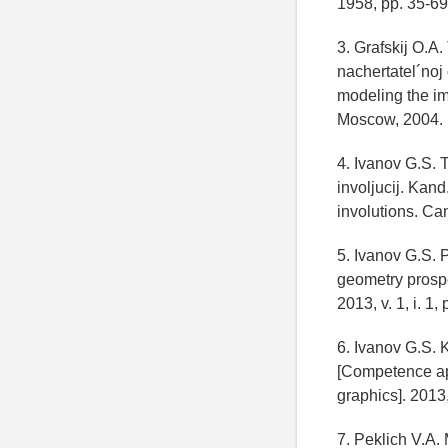
1958, pp. 35-69
3. Grafskij O.A
nachertatel´noj 
modeling the im
Moscow, 2004. 
4. Ivanov G.S. 
involjucij. Kan
involutions. Ca
5. Ivanov G.S. 
geometry prospe
2013, v. 1, i. 1,
6. Ivanov G.S. 
[Competence app
graphics]. 2013, 
7. Peklich V.A.