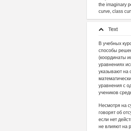
the imaginary po
curve, class cur
Text
В учебных кур
способы решен
(координаты и
уравнениях ис
указывают на 
математически
уравнения с о
учеников сред
Несмотря на с
говорят об от
если нет дейс
не влияют на 