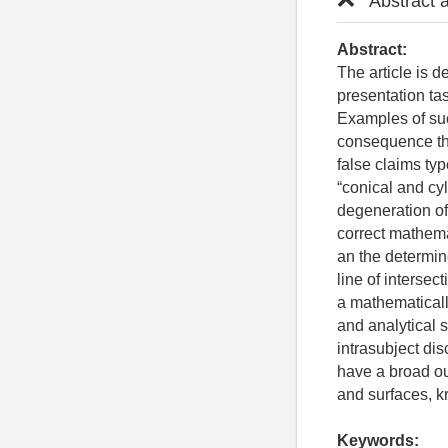
Abstract 
Abstract:
The article is d
presentation ta
Examples of suc
consequence the
false claims typ
“conical and cyl
degeneration of 
correct mathema
an the determine
line of interse
a mathematicall
and analytical 
intrasubject dis
have a broad ou
and surfaces, kr
Keywords: