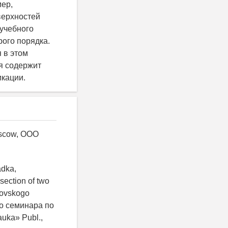
мер,
верхностей
 учебного
рого порядка.
 в этом
ья содержит
кации.
Moscow, OOO
adka,
rsection of two
kovskogo
ого семинара по
uka» Publ.,