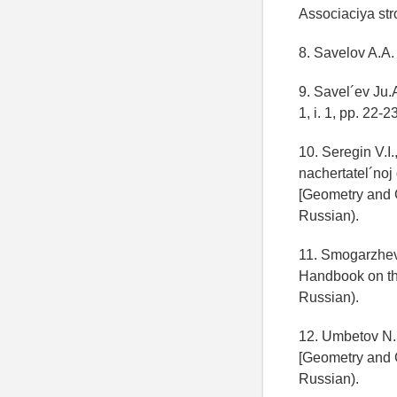
Associaciya str
8. Savelov A.A.
9. Savel´ev Ju.
1, i. 1, pp. 22-2
10. Seregin V.I
nachertatel´noj
[Geometry and Gr
Russian).
11. Smogarzhevs
Handbook on the
Russian).
12. Umbetov N.S
[Geometry and Gr
Russian).