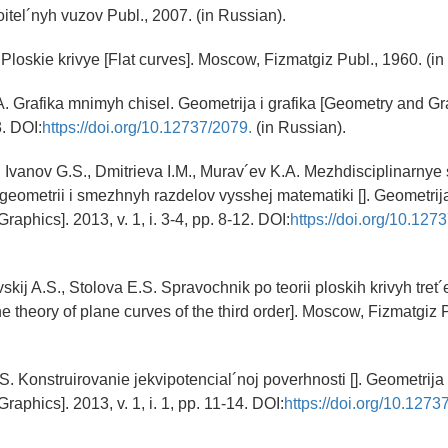
oitel´nyh vuzov Publ., 2007. (in Russian).
 Ploskie krivye [Flat curves]. Moscow, Fizmatgiz Publ., 1960. (in
A. Grafika mnimyh chisel. Geometrija i grafika [Geometry and Gra
3. DOI:
https://doi.org/10.12737/2079.
(in Russian).
., Ivanov G.S., Dmitrieva I.M., Murav´ev K.A. Mezhdisciplinarnye 
 geometrii i smezhnyh razdelov vysshej matematiki []. Geometrija
aphics]. 2013, v. 1, i. 3-4, pp. 8-12. DOI:
https://doi.org/10.127
kij A.S., Stolova E.S. Spravochnik po teorii ploskih krivyh tret
 theory of plane curves of the third order]. Moscow, Fizmatgiz P
. Konstruirovanie jekvipotencial´noj poverhnosti []. Geometrija 
aphics]. 2013, v. 1, i. 1, pp. 11-14. DOI:
https://doi.org/10.1273