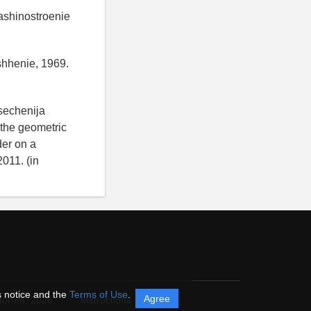
ashinostroenie
shhenie, 1969.
sechenija
 the geometric
der on a
011. (in
s notice and the
Terms of Use
.
Agree
itorum,
2026
Instructions