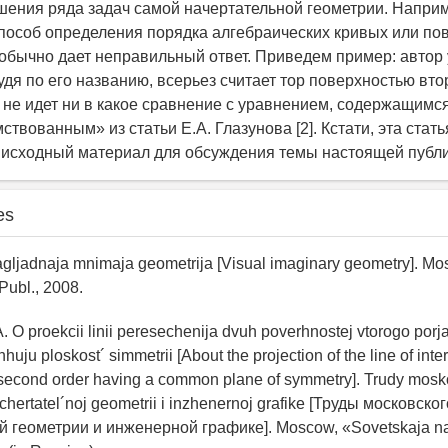
шения ряда задач самой начертательной геометрии. Напри
пособ определения порядка алгебраических кривых или по
обычно дает неправильный ответ. Приведем пример: автор
судя по его названию, всерьез считает тор поверхностью вто
» не идет ни в какое сравнение с уравнением, содержащимся
ствованным» из статьи Е.А. Глазунова [2]. Кстати, эта стат
исходный материал для обсуждения темы настоящей публи
es
Nagljadnaja mnimaja geometrija [Visual imaginary geometry]. 
ubl., 2008.
. O proekcii linii peresechenija dvuh poverhnostej vtorogo porj
uju ploskost´ simmetrii [About the projection of the line of inte
e second order having a common plane of symmetry]. Trudy mos
hertatel´noj geometrii i inzhenernoj grafike [Труды московск
й геометрии и инженерной графике]. Moscow, «Sovetskaja na