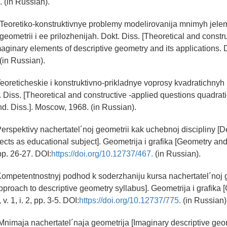
. (in Russian).
. Teoretiko-konstruktivnye problemy modelirovanija mnimyh jele
geometrii i ee prilozhenijah. Dokt. Diss. [Theoretical and const
aginary elements of descriptive geometry and its applications. D
(in Russian).
Teoreticheskie i konstruktivno-prikladnye voprosy kvadratichny
d. Diss. [Theoretical and constructive -applied questions quadrat
nd. Diss.]. Moscow, 1968. (in Russian).
Perspektivy nachertatel´noj geometrii kak uchebnoj discipliny [D
cts as educational subject]. Geometrija i grafika [Geometry and
 pp. 26-27. DOI:
https://doi.org/10.12737/467.
(in Russian).
Kompetentnostnyj podhod k soderzhaniju kursa nachertatel´noj 
roach to descriptive geometry syllabus]. Geometrija i grafika
v. 1, i. 2, pp. 3-5. DOI:
https://doi.org/10.12737/775.
(in Russian)
 Mnimaja nachertatel´naja geometrija [Imaginary descriptive ge