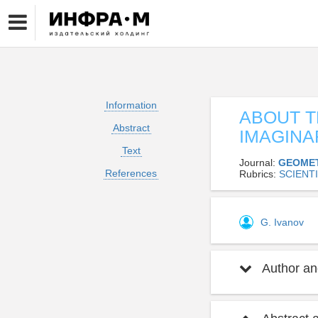
Information
ABOUT T
Abstract
IMAGINA
Text
Journal:
GEOMET
References
Rubrics:
SCIENT
G. Ivanov
Author and