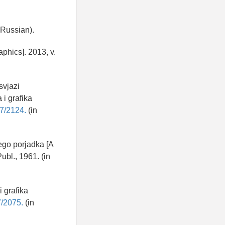
 Russian).
phics]. 2013, v.
svjazi
 i grafika
37/2124.
(in
´ego porjadka [A
ubl., 1961. (in
i grafika
7/2075.
(in