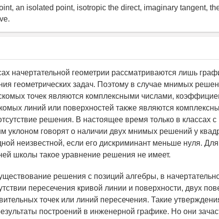
int, an isolated point, isotropic the direct, imaginary tangent, th
ve.
сах начертательной геометрии рассматриваются лишь граф
ия геометрических задач. Поэтому в случае мнимых реше
скомых точек являются комплексными числами, коэффицие
комых линий или поверхностей также являются комплексн
отсутствие решения. В настоящее время только в классах с
м уклоном говорят о наличии двух мнимых решений у квад
дной неизвестной, если его дискриминант меньше нуля. Дл
ней школы такое уравнение решения не имеет.
уществование решения с позиций алгебры, в начертательн
сутствии пересечения кривой линии и поверхности, двух пов
твительных точек или линий пересечения. Такие утверждения
результаты построений в инженерной графике. Но они зача