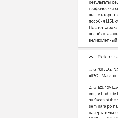
результаты ре
графический с
выше второго 
пособия [15], 
Но этот «грех
пособии, «заим
великолепный 
Referenc
1. Girsh A.G. 
«IPC «Maska» P
2. Glazunov E.A
imejushhih obshh
surfaces of th
seminara po nac
начертательно