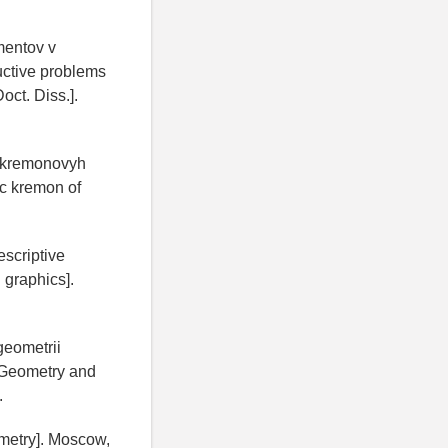
mentov v
ructive problems
oct. Diss.].
h kremonovyh
ic kremon of
escriptive
 graphics].
geometrii
 [Geometry and
.
ometry]. Moscow,