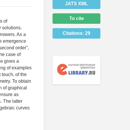
JATS XML
To cite
s of
 solutions.
Citations:
29
answers. As a
the emergence
 second order”,
the case of
le gives a
ring of examples
 touch, of the
metry. To obtain
 of graphical
ensure as
. The latter
lgebraic curves