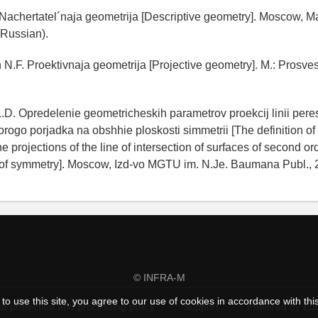
 Nachertatel´naja geometrija [Descriptive geometry]. Moscow, M
 Russian).
 N.F. Proektivnaja geometrija [Projective geometry]. M.: Prosve
.D. Opredelenie geometricheskih parametrov proekcij linii pere
orogo porjadka na obshhie ploskosti simmetrii [The definition of
e projections of the line of intersection of surfaces of second or
f symmetry]. Moscow, Izd-vo MGTU im. N.Je. Baumana Publ., 2
© INFRA-M
to use this site, you agree to our use of cookies in accordance with thi
a protection and processing policy
Support
Powered by Ed