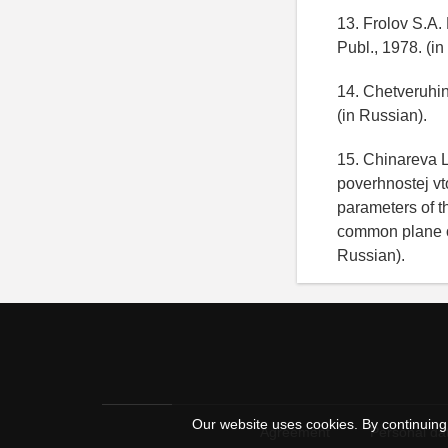
13. Frolov S.A.
Publ., 1978. (in
14. Chetveruhin
(in Russian).
15. Chinareva L
poverhnostej vt
parameters of th
common plane o
Russian).
Our website uses cookies. By continuing 
Agreement
Personal dat