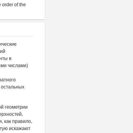
e order of the
ические
ний
нты в
ыми числами)
ратного
я остальных
ой геометрии
ерхностей,
, как правило,
стую искажают