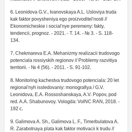
6. Leonidova G.V., Ivanovskaya A.L. Usloviya truda
kak faktor povysheniya ego proizvoditel'nosti //
Ekonomicheskie i social'nye peremeny: fakty,
tendencii, prognoz. - 2021. - T. 14. - № 3. - S. 118-
134.
7. Chekmareva E.A. Mehanizmy realizacii trudovogo
potenciala rossiyskih regionov // Problemy razvitiya
territorii. - № 4 (56). - 2011. - S. 91-102.
8. Monitoring kachestva trudovogo potenciala: 20 let
regional'nyh issledovaniy: monografiya / G.V.
Leonidova, E.A. Rossoshanskaya, A.V. Popov, pod
red. A.A. Shabunovoy. Vologda: VolNC RAN, 2018. -
192 c.
9. Galimova A. Sh., Galimova L. F., Timerbulatova A.
R. Zarabotnaya plata kak faktor motivacii k trudu //