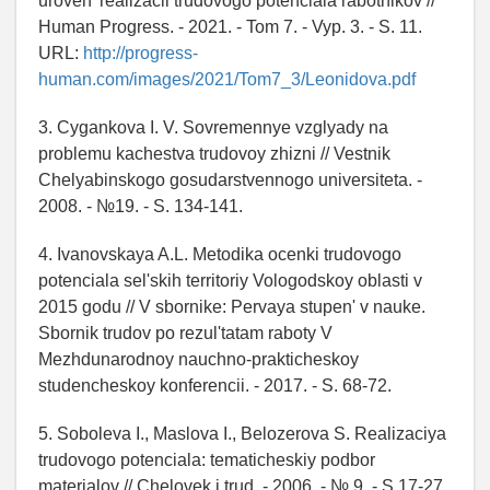
uroven' realizacii trudovogo potenciala rabotnikov //
Human Progress. - 2021. - Tom 7. - Vyp. 3. - S. 11.
URL:
http://progress-
human.com/images/2021/Tom7_3/Leonidova.pdf
3. Cygankova I. V. Sovremennye vzglyady na
problemu kachestva trudovoy zhizni // Vestnik
Chelyabinskogo gosudarstvennogo universiteta. -
2008. - №19. - S. 134-141.
4. Ivanovskaya A.L. Metodika ocenki trudovogo
potenciala sel'skih territoriy Vologodskoy oblasti v
2015 godu // V sbornike: Pervaya stupen' v nauke.
Sbornik trudov po rezul'tatam raboty V
Mezhdunarodnoy nauchno-prakticheskoy
studencheskoy konferencii. - 2017. - S. 68-72.
5. Soboleva I., Maslova I., Belozerova S. Realizaciya
trudovogo potenciala: tematicheskiy podbor
materialov // Chelovek i trud. - 2006. - № 9. - S.17-27.