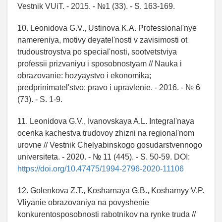
Vestnik VUiT. - 2015. - №1 (33). - S. 163-169.
10. Leonidova G.V., Ustinova K.A. Professional'nye
namereniya, motivy deyatel'nosti v zavisimosti ot
trudoustroystva po special'nosti, sootvetstviya
professii prizvaniyu i sposobnostyam // Nauka i
obrazovanie: hozyaystvo i ekonomika;
predprinimatel'stvo; pravo i upravlenie. - 2016. - № 6
(73). - S. 1-9.
11. Leonidova G.V., Ivanovskaya A.L. Integral'naya
ocenka kachestva trudovoy zhizni na regional'nom
urovne // Vestnik Chelyabinskogo gosudarstvennogo
universiteta. - 2020. - № 11 (445). - S. 50-59. DOI:
https://doi.org/10.47475/1994-2796-2020-11106
12. Golenkova Z.T., Kosharnaya G.B., Kosharnyy V.P.
Vliyanie obrazovaniya na povyshenie
konkurentosposobnosti rabotnikov na rynke truda //