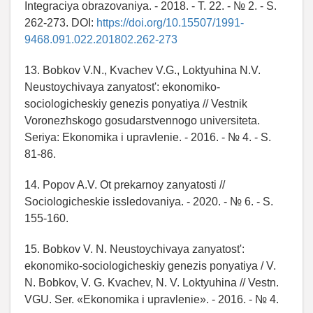
Integraciya obrazovaniya. - 2018. - T. 22. - № 2. - S.
262-273. DOI:
https://doi.org/10.15507/1991-
9468.091.022.201802.262-273
13. Bobkov V.N., Kvachev V.G., Loktyuhina N.V.
Neustoychivaya zanyatost': ekonomiko-
sociologicheskiy genezis ponyatiya // Vestnik
Voronezhskogo gosudarstvennogo universiteta.
Seriya: Ekonomika i upravlenie. - 2016. - № 4. - S.
81-86.
14. Popov A.V. Ot prekarnoy zanyatosti //
Sociologicheskie issledovaniya. - 2020. - № 6. - S.
155-160.
15. Bobkov V. N. Neustoychivaya zanyatost':
ekonomiko-sociologicheskiy genezis ponyatiya / V.
N. Bobkov, V. G. Kvachev, N. V. Loktyuhina // Vestn.
VGU. Ser. «Ekonomika i upravlenie». - 2016. - № 4.