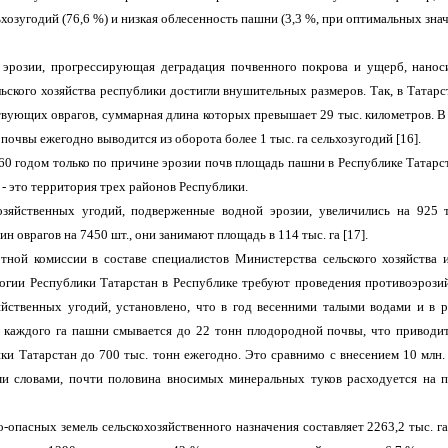
хозугодий (76,6 %) и низкая облесенность пашни (3,3 %, при оптимальных зна
эрозии, прогрессирующая деградация почвенного покрова и ущерб, нано
ьского хозяйства республики достигли внушительных размеров. Так, в Татар
твующих оврагов, суммарная длина которых превышает 29 тыс. километров. В
почвы ежегодно выводится из оборота более 1 тыс. га сельхозугодий [16].
60 годом только по причине эрозии почв площадь пашни в Республике Татарс
в - это территория трех районов Республики.
зяйственных угодий, подверженные водной эрозии, увеличились на 925 т
 оврагов на 7450 шт., они занимают площадь в 114 тыс. га [17].
тной комиссии в составе специалистов Министерства сельского хозяйства 
огии Республики Татарстан в Республике требуют проведения противоэрози
зяйственных угодий, установлено, что в год весенними талыми водами и в р
с каждого га пашни смывается до 22 тонн плодородной почвы, что приводит
ки Татарстан до 700 тыс. тонн ежегодно. Это сравнимо с внесением 10 млн.
и словами, почти половина вносимых минеральных туков расходуется на 
опасных земель сельскохозяйственного назначения составляет 2263,2 тыс. га