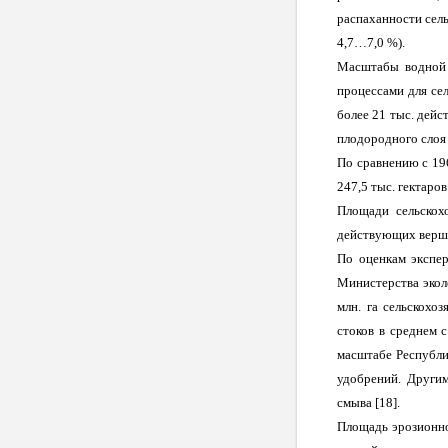
распаханности сель
4,7…7,0 %).
Масштабы водной 
процессами для сел
более 21 тыс. дейс
плодородного слоя 
По сравнению с 19
247,5 тыс. гектаро
Площади сельскохо
действующих вершин
По оценкам экспер
Министерства экол
млн. га сельскохо
стоков в среднем 
масштабе Республи
удобрений. Другим
смыва [18].
Площадь эрозионно-