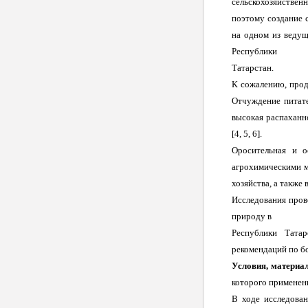
сельскохозяйствен
поэтому создание 
на одном из ведущ
Республики
Татарстан.
К сожалению, прод
Отчуждение питате
высокая распаханн
[4, 5, 6].
Оросительная и о
агрохимическими м
хозяйства, а также 
Исследования прово
природу в
Республики Тата
рекомендаций по бо
Условия, материа
которого применен
В ходе исследован