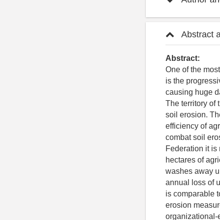
Abstract 
Abstract:
One of the most
is the progressi
causing huge dam
The territory of
soil erosion. Th
efficiency of a
combat soil eros
Federation it is
hectares of agr
washes away up t
annual loss of 
is comparable to
erosion measure
organizational-