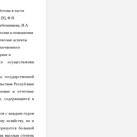
Зотова в части
9], Ф.Н.
ебенникова, И.А.
эрозии и повышения
ические аспекты
 почвенного
дные и
е осуществления
ы государственной
ольствия Республики
новые и отчетные
ы, содержащиеся в
ров с каждым годом
му хозяйству, но и
еризуется большой
ак высокая степень