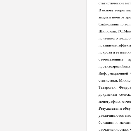
статистические ме
В основу теоретико
защиты почв от эро
Сафиоллина по вопр
Шипилова, Г.С.Мин
почвенного плодор
повышения эффекти
покрова и ее влиян
отечественные 
противоэрозийных р
Информационной б
статистики, Минист
Татарстан, Федер
документы сельск
монографиях, отчет
Результаты и обс
увеличиваются мас
большим и малым 
расчлененностью, 