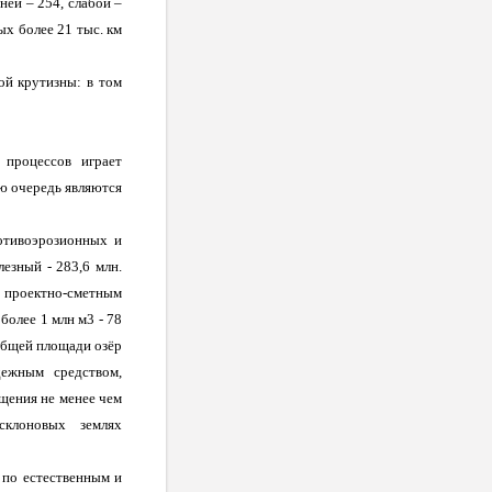
ней – 254, слабой –
ых более 21 тыс. км
ой крутизны: в том
процессов играет
ю очередь являются
отивоэрозионных и
езный - 283,6 млн.
проектно-сметным
более 1 млн м3 - 78
 общей площади озёр
ежным средством,
щения не менее чем
клоновых землях
 по естественным и