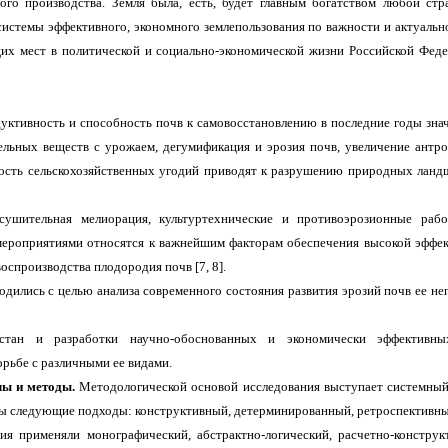
ного производства. Земля была, есть, будет главным богатством любой стра
системы эффективного, экономного землепользования по важности и актуальн
их мест в политической и социально-экономической жизни Российской Феде
уктивность и способность почв к самовосстановлению в последние годы знач
льных веществ с урожаем, дегумификация и эрозия почв, увеличение антро
ость сельскохозяйственных угодий приводят к разрушению природных ланд
сушительная мелиорация, культуртехнические и противоэрозионные раб
ероприятиями относятся к важнейшим факторам обеспечения высокой эффек
воспроизводства плодородия почв [7, 8].
дились с целью анализа современного состояния развития эрозий почв ее не
рстан и разработки научно-обоснованных и экономически эффективн
рьбе с различными ее видами.
лы и методы.
Методологической основой исследования выступает системный 
ы следующие подходы: конструктивный, детерминированный, ретроспективный
ия применяли монографический, абстрактно-логический, расчетно-конструк