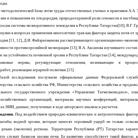
тоды.
-методологической базы легли труды отечественных ученых и практиков А.А. 
зии и повышения их плодородия, природоохранной роли сенокосов и пастбищ [
осам системы мелиоративного земледелия в Республике Татарстан[10], В.Г. Гр
нулин в вопросах применения многолетних трав как фактора защиты почв от 
одия [11, 12], Д.И. Файзрахманова рассматривающего организационно-эконом
вности противоэрозийной мелиорации [13], В.А. Аксанова изучившего состав
ие на устойчивость почвенной эрозии в Республике Татарстан [14], междунаро
правовые нормы, регулирующие отношения, возникающие в процесс
абот, реализации аграрной политики [15].
азой исследования послужили официальные данные Федеральной служб
ерства сельского хозяйства РФ, Министерства сельского хозяйства и продов
ального государственного учреждения
«
Управление Татмелиоводхоз
»,
пла
охозяйственных организаций, материалы научных конференций, материал
ах НИИ, данные, полученные в ходе авторского анализа и расчетов.
уждения.
Под воздействием природно-климатических и антропогенных факто
штабы водной эрозии, которые наносят огромный ущерб не только сельско
рекам (экологии) региона. Территория Республики (РТ) Татарстан характ
что служит базисом эрозии почв. Ее развитию способствует такой фактор, к