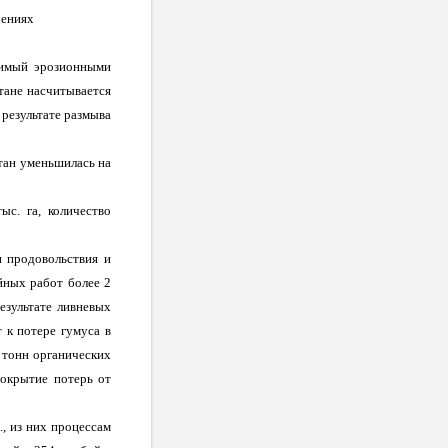
чениях
симый эрозионными
стане насчитывается
 результате размыва
тан уменьшилась на
ыс. га, количество
и продовольствия и
йных работ более 2
езультате ливневых
 к потере гумуса в
 тонн органических
покрытие потерь от
., из них процессам