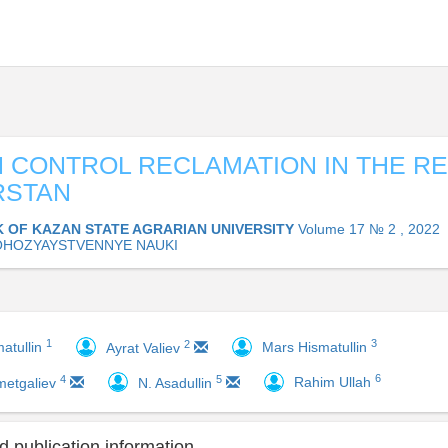
 CONTROL RECLAMATION IN THE R
RSTAN
K OF KAZAN STATE AGRARIAN UNIVERSITY
Volume 17 № 2 , 2022
OHOZYAYSTVENNYE NAUKI
1
3
2
atullin
Mars Hismatullin
Ayrat Valiev
6
4
5
Rahim Ullah
metgaliev
N. Asadullin
 publication information