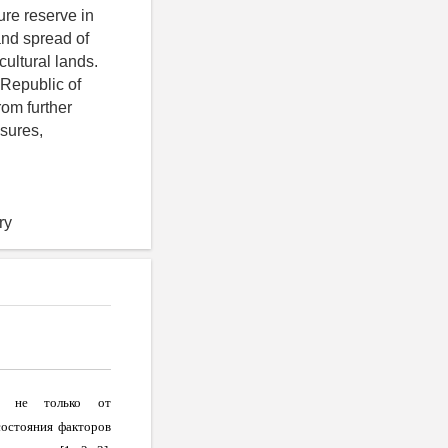
ure reserve in
and spread of
cultural lands.
e Republic of
rom further
sures,
ry
ит не только от
состояния факторов