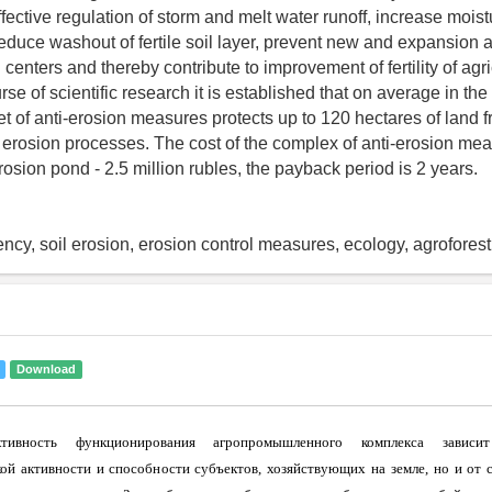
fective regulation of storm and melt water runoff, increase moist
reduce washout of fertile soil layer, prevent new and expansion 
 centers and thereby contribute to improvement of fertility of agri
rse of scientific research it is established that on average in th
t of anti-erosion measures protects up to 120 hectares of land f
erosion processes. The cost of the complex of anti-erosion mea
rosion pond - 2.5 million rubles, the payback period is 2 years.
ency, soil erosion, erosion control measures, ecology, agroforest
Download
ктивность функционирования агропромышленного комплекса завис
ой активности и способности субъектов, хозяйствующих на земле, но и от 