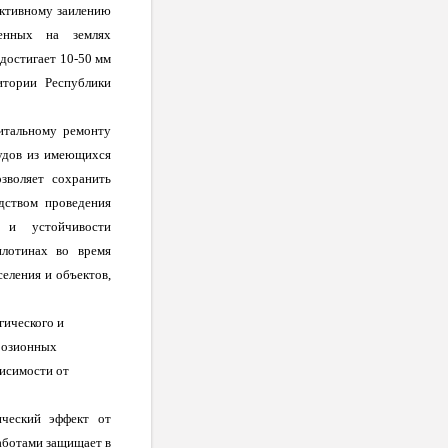
активному заилению
женных на землях
 достигает 10-50 мм
итории Республики
итальному ремонту
рудов из имеющихся
зволяет сохранить
едством проведения
и и устойчивости
плотинах во время
еления и объектов,
гического и
розионных
висимости от
ический эффект от
аботами защищает в