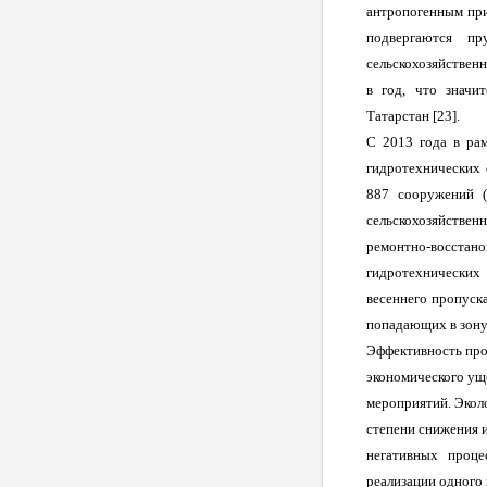
антропогенным при
подвергаются пр
сельскохозяйственн
в год, что значи
Татарстан [23].
С 2013 года в ра
гидротехнических 
887 сооружений (
сельскохозяйствен
ремонтно-восста
гидротехнических
весеннего пропуск
попадающих в зону 
Эффективность про
экономического ущ
мероприятий. Экол
степени снижения 
негативных проце
реализации одного