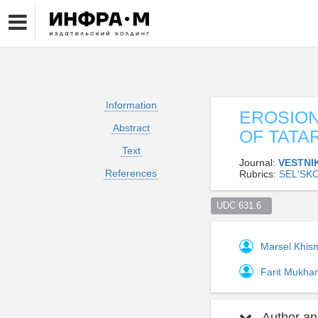
Information
EROSION
Abstract
OF TATA
Text
Journal:
VESTNI
References
Rubrics:
SEL'SK
UDC 631.6  
Marsel Khism
Farit Mukha
Author and