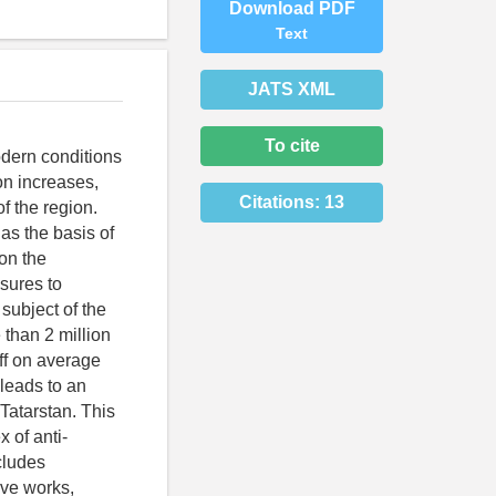
Download PDF
Text
JATS XML
To cite
odern conditions
on increases,
Citations:
13
f the region.
 as the basis of
 on the
sures to
 subject of the
 than 2 million
off on average
 leads to an
Tatarstan. This
x of anti-
cludes
ive works,