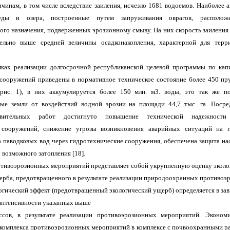
чинам, в том числе вследствие заиления, исчезло 1681 водоемов. Наиболее 
уды и озера, построенные путем запруживания оврагов, располо
ого назначения, подверженных эрозионному смыву. На них скорость заиления
тельно выше средней величины осадконакопления, характерной для терр
мках реализации долгосрочной республиканской целевой программы по кап
сооружений приведены в нормативное техническое состояние более 450 п
рис. 1), в них аккумулируется более 150 млн. м3. воды, это так же по
ные земли от воздействий водной эрозии на площади 44,7 тыс. га. Поср
новительных работ достигнуто повышение технической надежност
 сооружений, снижение угрозы возникновения аварийных ситуаций на 
а паводковых вод через гидротехнические сооружения, обеспечена защита нас
возможного затопления [18].
тивоэрозионных мероприятий представляет собой укрупненную оценку эколо
ерба, предотвращенного в результате реализации природоохранных противоэ
огический эффект (предотвращенный экологический ущерб) определяется в за
интенсивности указанных выше
ссов, в результате реализации противоэрозионных мероприятий. Эконом
 комплекса противоэрозионных мероприятий в комплексе с почвоохранными р