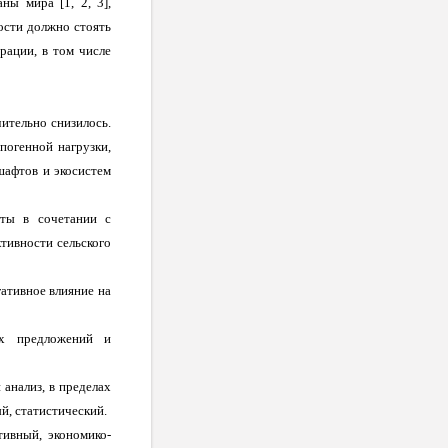
ны мира [1, 2, 3],
ости должно стоять
рации, в том числе
ительно снизилось.
погенной нагрузки,
шафтов и экосистем
оты в сочетании с
тивности сельского
гативное влияние на
ых предложений и
анализ, в пределах
, статистический.
тивный, экономико-