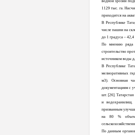
водной эрозии подв
1129 тыс. га. Насч
приходится на аква
В Республике Тата
числе пашни на скл
до 1 градуса – 42,4
По мнению ряда 
строительство про
источником воды д
В Республике Тат
мелиоративных гид
м3). Основная ч
документациям с уч
шт. [26]. Татарста
и водохранилищ.
призванным улучши
на 80 % объема
сельскохозяйственн
По данным органов