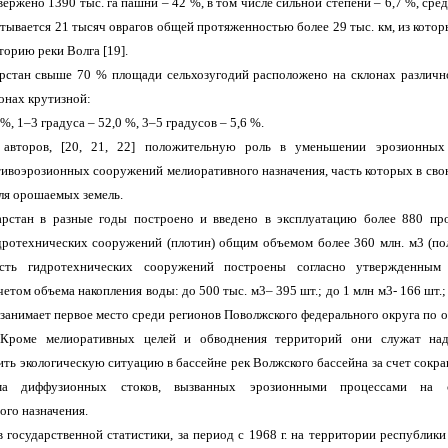
ержено 1390 тыс. га пашни – 42 %, в том числе сильной степени – 6,7 %, сред
итывается 21 тысяч оврагов общей протяженностью более 29 тыс. км, из котор
торию реки Волга [19].
рстан свыше 70 % площади сельхозугодий расположено на склонах различн
онах крутизной:
 %, 1–3 градуса – 52,0 %, 3–5 градусов – 5,6 %.
авторов, [20, 21, 22] положительную роль в уменьшении эрозионных 
тивоэрозионных сооружений мелиоративного назначения, часть которых в сво
ля орошаемых земель.
арстан в разные годы построено и введено в эксплуатацию более 880 пр
ротехнических сооружений (плотин) общим объемом более 360 млн. м3 (пол
асть гидротехнических сооружений построены согласно утвержденным 
етом объема накопления воды: до 500 тыс. м3– 395 шт.; до 1 млн м3- 166 шт.; 
н занимает первое место среди регионов Поволжского федерального округа по
 Кроме мелиоративных целей и обводнения территорий они служат над
ть экологическую ситуацию в бассейне рек Волжского бассейна за счет сокра
 диффузионных стоков, вызванных эрозионными процессами на с
ого назначения.
 государственной статистики, за период с 1968 г. на территории республики