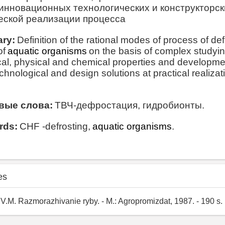
инновационных технологических и конструкторс
еской реализации процесса
ry:
Definition of the rational modes of process of def
of
aquatic organisms
on the basis of complex studying
cal
, physical and chemical properties and developme
chnological and design solutions at practical realizat
вые слова:
ТВЧ-дефростация, гидробионты.
rds:
CHF -defrosting,
aquatic organisms
.
es
 V.M. Razmorazhivanie ryby. - M.: Agropromizdat, 1987. - 190 s.