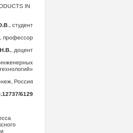
ODUCTS IN
О.В
., студент
н., профессор
Н.В.
, доцент
 инженерных
технологий»
онеж, Россия
0.12737/6129
есса
ксного
 и