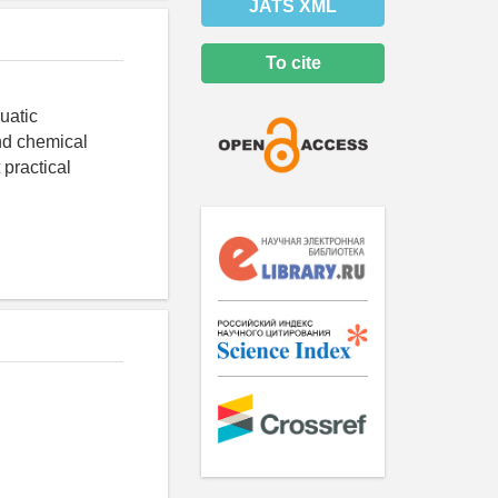
JATS XML
To cite
quatic
and chemical
 practical