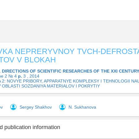
KA NEPRERYVNOY TVCH-DEFROSTA
TOV V BLOKAH
 DIRECTIONS OF SCIENTIFIC RESEARCHES OF THE XXI CENTURY
me 2 № 4
p.
3 , 2014
A 2: NOVYE PRIBORY, APPARATNYE KOMPLEKSY I TEHNOLOGII N
V OBLASTI SOZDANIYA MATERIALOV I POKRYTIY
ov
Sergey Shakhov
N. Sukhanova
 publication information