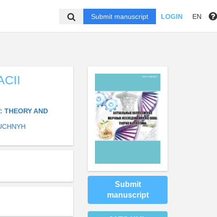
Submit manuscript
LOGIN
EN
CII
: THEORY AND
AUCHNYH
Submit
manuscript