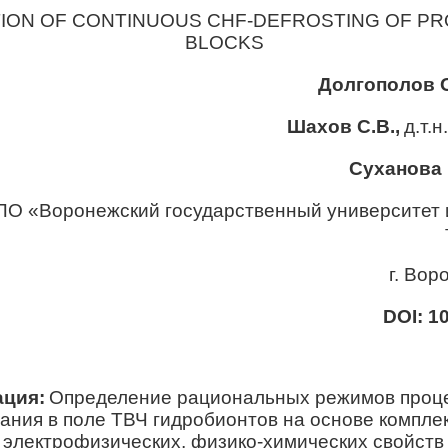
TION OF CONTINUOUS CHF-DEFROSTING OF PR
BLOCKS
Долгополов 
Шахов С.В.,
д.т.
Суханова 
О «Воронежский государственный университет
г. Вор
DOI
:
1
ация:
Определение рациональных режимов проц
ния в поле ТВЧ гидробионтов на основе компле
 электрофизических, физико-химических свойств