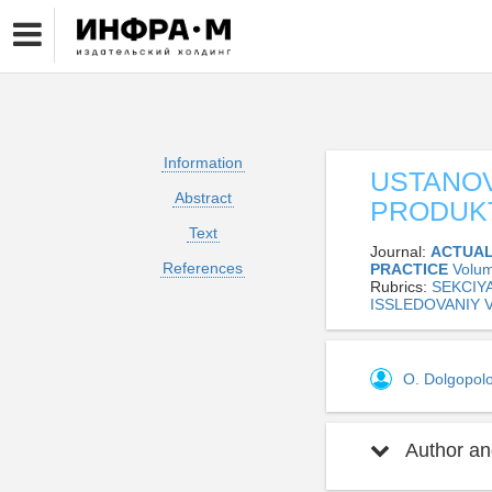
Information
USTANOV
Abstract
PRODUK
Text
Journal:
ACTUAL
References
PRACTICE
Volu
Rubrics:
SEKCIY
ISSLEDOVANIY 
O. Dolgopol
Author and