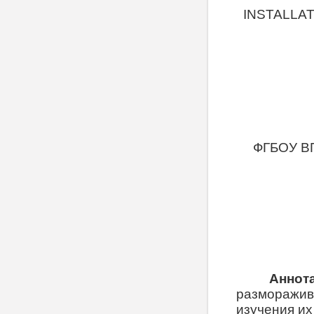
INSTALLA
ФГБОУ ВП
Аннот
разморажива
изучения их