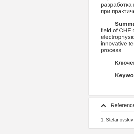
разработка 
при практич
Summa
field of CHF 
electrophysi
innovative te
process
Ключе
Keywo
Referenc
1. Stefanovskiy