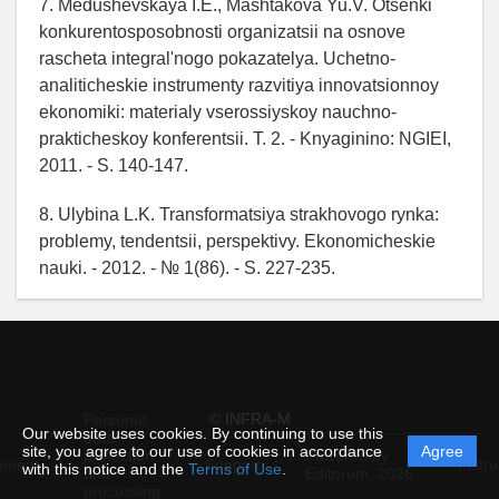
7. Medushevskaya I.E., Mashtakova Yu.V. Otsenki
konkurentosposobnosti organizatsii na osnove
rascheta integral'nogo pokazatelya. Uchetno-
analiticheskie instrumenty razvitiya innovatsionnoy
ekonomiki: materialy vserossiyskoy nauchno-
prakticheskoy konferentsii. T. 2. - Knyaginino: NGIEI,
2011. - S. 140-147.
8. Ulybina L.K. Transformatsiya strakhovogo rynka:
problemy, tendentsii, perspektivy. Ekonomicheskie
nauki. - 2012. - № 1(86). - S. 227-235.
© INFRA-M
Personal
Our website uses cookies. By continuing to use this
data
site, you agree to our use of cookies in accordance
Agree
protection
Powered by
ement
Support
Instru
with this notice and the
Terms of Use
.
and
Editorum,
2026
processing