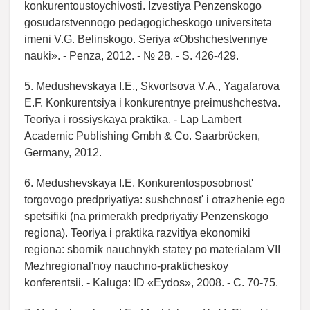
konkurentoustoychivosti. Izvestiya Penzenskogo
gosudarstvennogo pedagogicheskogo universiteta
imeni V.G. Belinskogo. Seriya «Obshchestvennye
nauki». - Penza, 2012. - № 28. - S. 426-429.
5. Medushevskaya I.E., Skvortsova V.A., Yagafarova
E.F. Konkurentsiya i konkurentnye preimushchestva.
Teoriya i rossiyskaya praktika. - Lap Lambert
Academic Publishing Gmbh & Co. Saarbrϋcken,
Germany, 2012.
6. Medushevskaya I.E. Konkurentosposobnost'
torgovogo predpriyatiya: sushchnost' i otrazhenie ego
spetsifiki (na primerakh predpriyatiy Penzenskogo
regiona). Teoriya i praktika razvitiya ekonomiki
regiona: sbornik nauchnykh statey po materialam VII
Mezhregional'noy nauchno-prakticheskoy
konferentsii. - Kaluga: ID «Eydos», 2008. - C. 70-75.