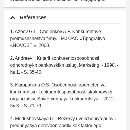
References
1. Azoev G.L., Chelenkov A.P. Konkurentnye
preimushchestva firmy. - M.: OAO «Tipografiya
«NOVOSTI», 2000.
2. Andreev I. Kriterii konkurentosposobnosti
odnorodnykh bankovskikh uslug. Marketing. - 1998. -
№ 1. - S. 35-40.
3. Kuropatkina O.S. Osobennosti opredeleniya
konkurentsii i konkurentosposobnosti strakhovykh
organizatsiy. Sovremennaya konkurentsiya. - 2012. -
№ 3. - S. 71-79.
4. Medushevskaya I.E. Rezervy uvelicheniya pribyli
predpriyatiya derevoobrabotki kak faktor ego