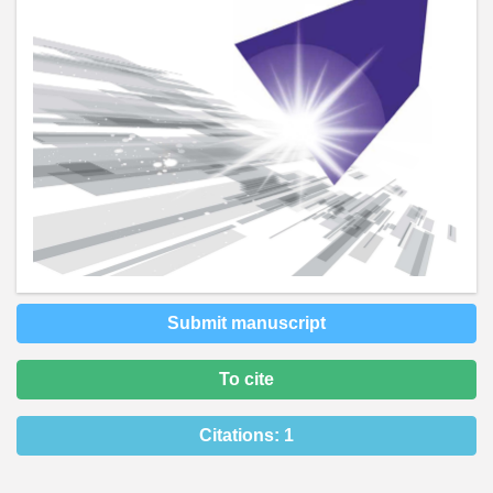
Submit manuscript
To cite
Citations:
1