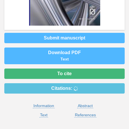
Submit manuscript
Download PDF
Text
To cite
Citations:
Information
Abstract
Text
References