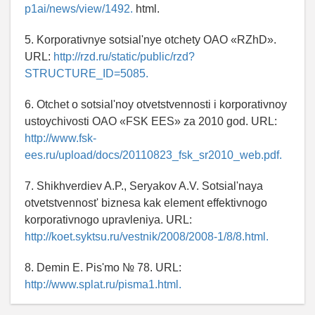
p1ai/news/view/1492.
html.
5. Korporativnye sotsial'nye otchety OAO «RZhD».
URL:
http://rzd.ru/static/public/rzd?
STRUCTURE_ID=5085.
6. Otchet o sotsial'noy otvetstvennosti i korporativnoy
ustoychivosti OAO «FSK EES» za 2010 god. URL:
http://www.fsk-
ees.ru/upload/docs/20110823_fsk_sr2010_web.pdf.
7. Shikhverdiev A.P., Seryakov A.V. Sotsial'naya
otvetstvennost' biznesa kak element effektivnogo
korporativnogo upravleniya. URL:
http://koet.syktsu.ru/vestnik/2008/2008-1/8/8.html.
8. Demin E. Pis'mo № 78. URL:
http://www.splat.ru/pisma1.html.