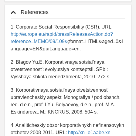
References
1. Corporate Social Responsibility (CSR). URL:
http://europa.eu/rapid/pressReleasesAction.do?
reference=MEMO/09/109&
;format=HTML&aged=0&l
anguage=EN&guiLanguage=en.
2. Blagov Yu.E. Korporativnaya sotsial'naya
otvetstvennost': evolyutsiya kontseptsii. SPb.:
Vysshaya shkola menedzhmenta, 2010. 272 s.
3. Korporativnaya sotsial'naya otvetstvennost':
upravlencheskiy aspekt: Monografiya / pod obshch.
red. d.e.n., prof. I.Yu. Belyaevoy, d.e.n., prof. M.A.
Eskindarova. M.: KNORUS, 2008. 504 s.
4. Analiticheskiy obzor korporativnykh nefinansovykh
otchetov 2008-2011. URL:
http://xn--o1aabe.xn--