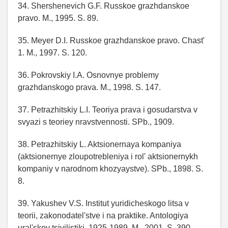
34. Shershenevich G.F. Russkoe grazhdanskoe
pravo. M., 1995. S. 89.
35. Meyer D.I. Russkoe grazhdanskoe pravo. Chast'
1. M., 1997. S. 120.
36. Pokrovskiy I.A. Osnovnye problemy
grazhdanskogo prava. M., 1998. S. 147.
37. Petrazhitskiy L.I. Teoriya prava i gosudarstva v
svyazi s teoriey nravstvennosti. SPb., 1909.
38. Petrazhitskiy L. Aktsionernaya kompaniya
(aktsionernye zloupotrebleniya i rol' aktsionernykh
kompaniy v narodnom khozyaystve). SPb., 1898. S.
8.
39. Yakushev V.S. Institut yuridicheskogo litsa v
teorii, zakonodatel'stve i na praktike. Antologiya
ural'skoy tsivilistiki. 1925-1989. M., 2001. S. 390.