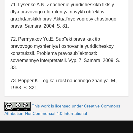
71. Lysenko A.N. Znachenie yuridicheskikh fiktsiy
dlya pravovogo oformleniya novykh ob''ektov
grazhdanskikh prav. Aktual'nye voprosy chastnogo
prava. Samara, 2004. S. 81.
72. Permyakov Yu.E. Sub''ekt prava kak tip
pravovogo myshleniya i osnovanie yuridicheskoy
konstruktsii. Problema pravosub''ektnosti:
sovremennye interpretatsii. Vyp. 7. Samara, 2009. S.
33.
73. Popper K. Logika i rost nauchnogo znaniya. M.,
1983. S. 321.
This work is licensed under Creative Commons
Attribution-NonCommercial 4.0 International