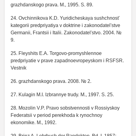
grazhdanskogo prava. M., 1995. S. 89.
24. Ovchinnikova K.D. Yuridicheskaya sushchnost'
kategorii predpriyatiya v doktrine i zakonodatel'stve
Germanii, Frantsii i Italii. Zakonodatel'stvo. 2004. №
9.
25. Fleyshits E.A. Torgovo-promyshlennoe
predpriyatie v prave zapadnoevropeyskom i RSFSR.
Vestnik
26. grazhdanskogo prava. 2008. № 2.
27. Kulagin M.I. Izbrannye trudy. M., 1997. S. 25.
28. Mozolin V.P. Pravo sobstvennosti v Rossiyskoy
Federatsii v period perekhoda k rynochnoy
ekonomike. M., 1992.
29. Brinz A. Lehrbuch der Pandekten. Bd. I. 1857;