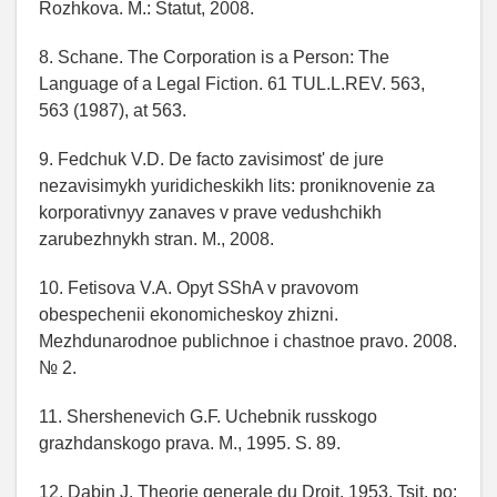
Rozhkova. M.: Statut, 2008.
8. Schane. The Corporation is a Person: The
Language of a Legal Fiction. 61 TUL.L.REV. 563,
563 (1987), at 563.
9. Fedchuk V.D. De facto zavisimost' de jure
nezavisimykh yuridicheskikh lits: proniknovenie za
korporativnyy zanaves v prave vedushchikh
zarubezhnykh stran. M., 2008.
10. Fetisova V.A. Opyt SShA v pravovom
obespechenii ekonomicheskoy zhizni.
Mezhdunarodnoe publichnoe i chastnoe pravo. 2008.
№ 2.
11. Shershenevich G.F. Uchebnik russkogo
grazhdanskogo prava. M., 1995. S. 89.
12. Dabin J. Theorie generale du Droit. 1953. Tsit. po: