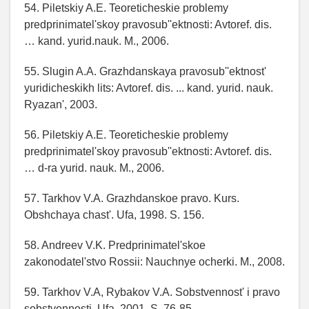
54. Piletskiy A.E. Teoreticheskie problemy
predprinimatel'skoy pravosub''ektnosti: Avtoref. dis.
… kand. yurid.nauk. M., 2006.
55. Slugin A.A. Grazhdanskaya pravosub''ektnost'
yuridicheskikh lits: Avtoref. dis. ... kand. yurid. nauk.
Ryazan', 2003.
56. Piletskiy A.E. Teoreticheskie problemy
predprinimatel'skoy pravosub''ektnosti: Avtoref. dis.
… d-ra yurid. nauk. M., 2006.
57. Tarkhov V.A. Grazhdanskoe pravo. Kurs.
Obshchaya chast'. Ufa, 1998. S. 156.
58. Andreev V.K. Predprinimatel'skoe
zakonodatel'stvo Rossii: Nauchnye ocherki. M., 2008.
59. Tarkhov V.A, Rybakov V.A. Sobstvennost' i pravo
sobstvennosti. Ufa, 2001. S. 76-85.