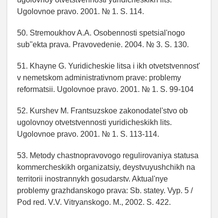
Ugolovnoe pravo. 2001. № 1. S. 114.
50. Stremoukhov A.A. Osobennosti spetsial'nogo
sub''ekta prava. Pravovedenie. 2004. № 3. S. 130.
51. Khayne G. Yuridicheskie litsa i ikh otvetstvennost'
v nemetskom administrativnom prave: problemy
reformatsii. Ugolovnoe pravo. 2001. № 1. S. 99-104
52. Kurshev M. Frantsuzskoe zakonodatel'stvo ob
ugolovnoy otvetstvennosti yuridicheskikh lits.
Ugolovnoe pravo. 2001. № 1. S. 113-114.
53. Metody chastnopravovogo regulirovaniya statusa
kommercheskikh organizatsiy, deystvuyushchikh na
territorii inostrannykh gosudarstv. Aktual'nye
problemy grazhdanskogo prava: Sb. statey. Vyp. 5 /
Pod red. V.V. Vitryanskogo. M., 2002. S. 422.