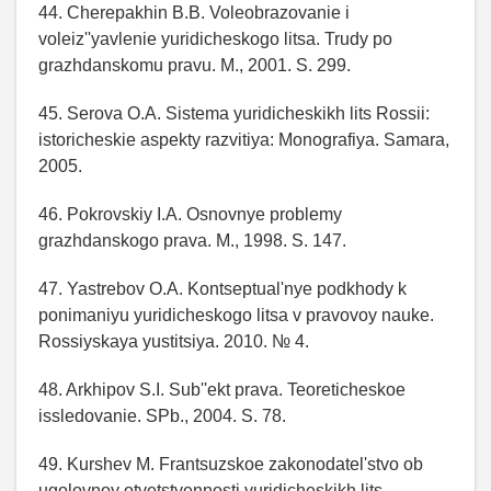
44. Cherepakhin B.B. Voleobrazovanie i
voleiz''yavlenie yuridicheskogo litsa. Trudy po
grazhdanskomu pravu. M., 2001. S. 299.
45. Serova O.A. Sistema yuridicheskikh lits Rossii:
istoricheskie aspekty razvitiya: Monografiya. Samara,
2005.
46. Pokrovskiy I.A. Osnovnye problemy
grazhdanskogo prava. M., 1998. S. 147.
47. Yastrebov O.A. Kontseptual'nye podkhody k
ponimaniyu yuridicheskogo litsa v pravovoy nauke.
Rossiyskaya yustitsiya. 2010. № 4.
48. Arkhipov S.I. Sub''ekt prava. Teoreticheskoe
issledovanie. SPb., 2004. S. 78.
49. Kurshev M. Frantsuzskoe zakonodatel'stvo ob
ugolovnoy otvetstvennosti yuridicheskikh lits.