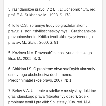
3. razhdanskoe pravo: V 2 t. T. 1: Uchebnik / Otv. red.
prof. E.A. Sukhanov. M., 1998. S. 178.
4. Ioffe O.S. Izbrannye trudy po grazhdanskomu
pravu: Iz istorii tsivilisticheskoy mysli. Grazhdanskoe
pravootnoshenie. Kritika teorii «khozyaystvennogo
prava». M.: Statut, 2000. S. 91.
5. Kozlova N.V. Pravosub''ektnost' yuridicheskogo
litsa. M., 2005. S. 3.
6. Shitkina I.S. O probleme obyazatel'nykh ukazaniy
osnovnogo obshchestva dochernemu.
Predprinimatel'skoe pravo. 2007. № 1.
7. Belov V.A. Uchenie o sdelke v rossiyskoy doktrine
grazhdanskogo prava (literaturnyy obzor). Sdelki:
problemy teorii i praktiki: Sb. statey / Otv. red. M.A.