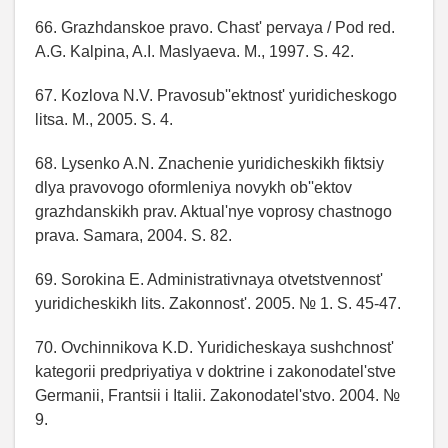
66. Grazhdanskoe pravo. Chast' pervaya / Pod red.
A.G. Kalpina, A.I. Maslyaeva. M., 1997. S. 42.
67. Kozlova N.V. Pravosub''ektnost' yuridicheskogo
litsa. M., 2005. S. 4.
68. Lysenko A.N. Znachenie yuridicheskikh fiktsiy
dlya pravovogo oformleniya novykh ob''ektov
grazhdanskikh prav. Aktual'nye voprosy chastnogo
prava. Samara, 2004. S. 82.
69. Sorokina E. Administrativnaya otvetstvennost'
yuridicheskikh lits. Zakonnost'. 2005. № 1. S. 45-47.
70. Ovchinnikova K.D. Yuridicheskaya sushchnost'
kategorii predpriyatiya v doktrine i zakonodatel'stve
Germanii, Frantsii i Italii. Zakonodatel'stvo. 2004. №
9.