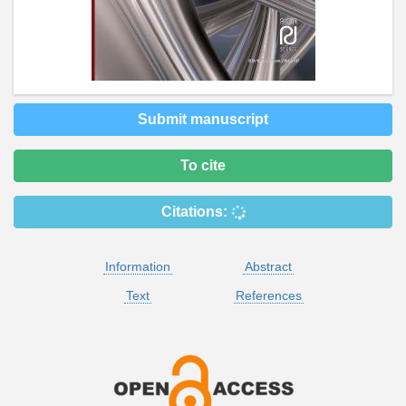
Submit manuscript
To cite
Citations:
Information
Abstract
Text
References