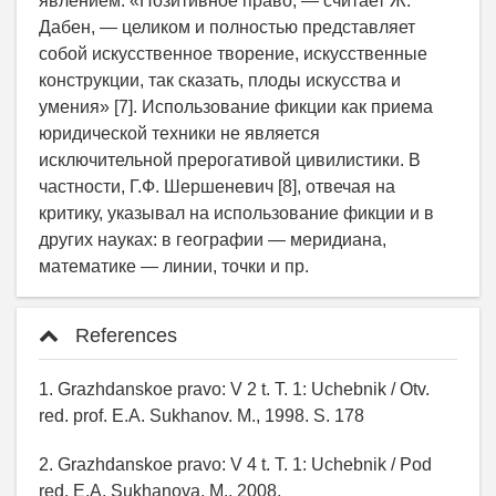
явлением. «Позитивное право, — считает Ж.
Дабен, — целиком и полностью представляет
собой искусственное творение, искусственные
конструкции, так сказать, плоды искусства и
умения» [7]. Использование фикции как приема
юридической техники не является
исключительной прерогативой цивилистики. В
частности, Г.Ф. Шершеневич [8], отвечая на
критику, указывал на использование фикции и в
других науках: в географии — меридиана,
математике — линии, точки и пр.
References
1. Grazhdanskoe pravo: V 2 t. T. 1: Uchebnik / Otv.
red. prof. E.A. Sukhanov. M., 1998. S. 178
2. Grazhdanskoe pravo: V 4 t. T. 1: Uchebnik / Pod
red. E.A. Sukhanova. M., 2008.