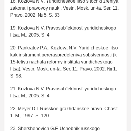
18. Kozlova N.V. Yuridicheskoe litso s tochki zreniya
zakona i pravovoy nauki. Vestn. Mosk. un-ta. Ser. 11.
Pravo. 2002. № 5. S. 33
19. Kozlova N.V. Pravosub''ektnost' yuridicheskogo
litsa. M., 2005. S. 4.
20. Pankratov P.A., Kozlova N.V. Yuridicheskoe litso
kak instrument pereraspredeleniya sobstvennosti (k
15-letiyu nachala reformy instituta yuridicheskogo
litsa). Vestn. Mosk. un-ta. Ser. 11. Pravo. 2002. № 1.
S. 98.
21. Kozlova N.V. Pravosub''ektnost' yuridicheskogo
litsa. M., 2005. S. 4.
22. Meyer D.I. Russkoe grazhdanskoe pravo. Chast'
1. M., 1997. S. 120.
23. Shershenevich G.F. Uchebnik russkogo