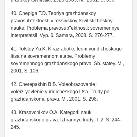
40. Chepiga T.D. Teoriya grazhdanskoy
pravosub''ektnosti v rossiyskoy tsivilisticheskoy
nauke. Problema pravosub''ektnosti: sovremennye
interpretatsii. Vyp. 6. Samara, 2008. S. 276-277.
41. Tolstoy Yu.K. K razrabotke teorii yuridicheskogo
litsa na sovremennom etape. Problemy
sovremennogo grazhdanskogo prava: Sb. statey. M.,
2001. S. 106.
42. Cherepakhin B.B. Voleobrazovanie i
voleiz''yavlenie yuridicheskogo litsa. Trudy po
grazhdanskomu pravu. M., 2001. S. 298.
43. Krasavchikov O.A. Kategorii nauki
grazhdanskogo prava. Izbrannye trudy. T. 2. S. 244-
245.