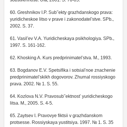
60. Greshnikov I.P. Sub''ekty grazhdanskogo prava:
yuridicheskoe litso v prave i zakonodatel'stve. SPb.,
2002. S. 37.
61. Vasil'ev V.A. Yuridicheskaya psikhologiya. SPb.,
1997. S. 161-162.
62. Khosking A. Kurs predprinimatel'stva. M., 1993.
63. Bogdanov E.V. Spetsifika i sotsial'noe znachenie
predprinimatel'skikh dogovorov. Zhurnal rossiyskogo
prava. 2002. № 1. S. 55.
64. Kozlova N.V. Pravosub''ektnost' yuridicheskogo
litsa. M., 2005. S. 4-5.
65. Zaytsev I. Pravovye fiktsii v grazhdanskom
protsesse. Rossiyskaya yustitsiya. 1997. № 1. S. 35