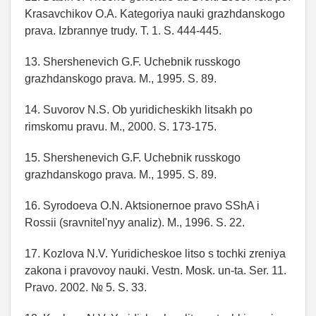
Krasavchikov O.A. Kategoriya nauki grazhdanskogo
prava. Izbrannye trudy. T. 1. S. 444-445.
13. Shershenevich G.F. Uchebnik russkogo
grazhdanskogo prava. M., 1995. S. 89.
14. Suvorov N.S. Ob yuridicheskikh litsakh po
rimskomu pravu. M., 2000. S. 173-175.
15. Shershenevich G.F. Uchebnik russkogo
grazhdanskogo prava. M., 1995. S. 89.
16. Syrodoeva O.N. Aktsionernoe pravo SShA i
Rossii (sravnitel'nyy analiz). M., 1996. S. 22.
17. Kozlova N.V. Yuridicheskoe litso s tochki zreniya
zakona i pravovoy nauki. Vestn. Mosk. un-ta. Ser. 11.
Pravo. 2002. № 5. S. 33.