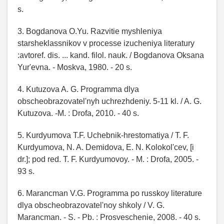
s.
3. Bogdanova O.Yu. Razvitie myshleniya
starsheklassnikov v processe izucheniya literatury
:avtoref. dis. ... kand. filol. nauk. / Bogdanova Oksana
Yur'evna. - Moskva, 1980. - 20 s.
4. Kutuzova A. G. Programma dlya
obscheobrazovatel'nyh uchrezhdeniy. 5-11 kl. / A. G.
Kutuzova. -M. : Drofa, 2010. - 40 s.
5. Kurdyumova T.F. Uchebnik-hrestomatiya / T. F.
Kurdyumova, N. A. Demidova, E. N. Kolokol'cev, [i
dr.]; pod red. T. F. Kurdyumovoy. - M. : Drofa, 2005. -
93 s.
6. Marancman V.G. Programma po russkoy literature
dlya obscheobrazovatel'noy shkoly / V. G.
Marancman. - S. - Pb. : Prosveschenie, 2008. - 40 s.