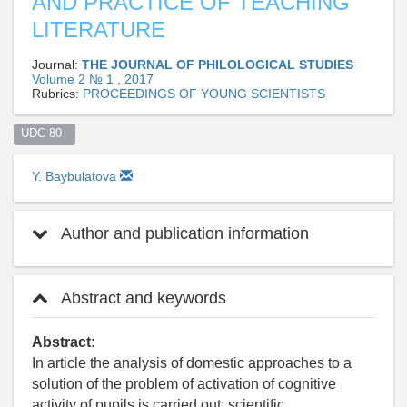
AND PRACTICE OF TEACHING
LITERATURE
Journal:
THE JOURNAL OF PHILOLOGICAL STUDIES
Volume 2 № 1 , 2017
Rubrics:
PROCEEDINGS OF YOUNG SCIENTISTS
UDC 80  
Y. Baybulatova
Author and publication information
Abstract and keywords
Abstract:
In article the analysis of domestic approaches to a
solution of the problem of activation of cognitive
activity of pupils is carried out; scientific