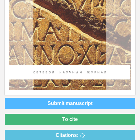
Submit manuscript
To cite
Citations: