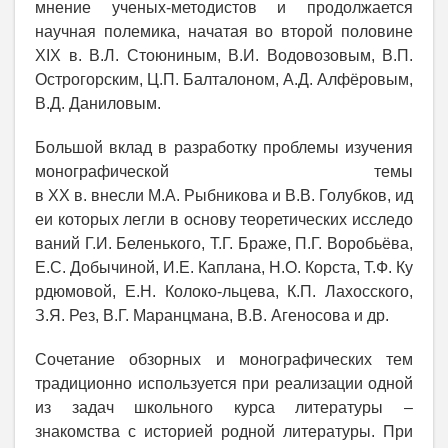
мнение ученых-методистов и продолжается
научная полемика, начатая во второй половине
XIX в. В.Л. Стоюниным, В.И. Водовозовым, В.П.
Острогорским, Ц.П. Балталоном, А.Д. Алфёровым,
В.Д. Даниловым.
Большой вклад в разработку проблемы изучения
монографической темы
в XX в. внесли М.А. Рыбникова и В.В. Голубков, ид
еи которых легли в основу теоретических исследо
ваний Г.И. Беленького, Т.Г. Браже, П.Г. Воробьёва,
Е.С. Добычиной, И.Е. Каплана, Н.О. Корста, Т.Ф. Ку
рдюмовой, Е.Н. Колоко-льцева, К.П. Лахосского,
З.Я. Рез, В.Г. Маранцмана, В.В. Агеносова и др.
Сочетание обзорных и монографических тем
традиционно используется при реализации одной
из задач школьного курса литературы –
знакомства с историей родной литературы. При