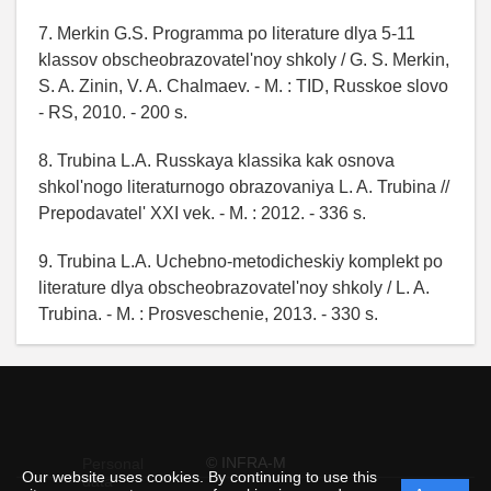
7. Merkin G.S. Programma po literature dlya 5-11
klassov obscheobrazovatel'noy shkoly / G. S. Merkin,
S. A. Zinin, V. A. Chalmaev. - M. : TID, Russkoe slovo
- RS, 2010. - 200 s.
8. Trubina L.A. Russkaya klassika kak osnova
shkol'nogo literaturnogo obrazovaniya L. A. Trubina //
Prepodavatel' XXI vek. - M. : 2012. - 336 s.
9. Trubina L.A. Uchebno-metodicheskiy komplekt po
literature dlya obscheobrazovatel'noy shkoly / L. A.
Trubina. - M. : Prosveschenie, 2013. - 330 s.
© INFRA-M
Personal
Our website uses cookies. By continuing to use this
data