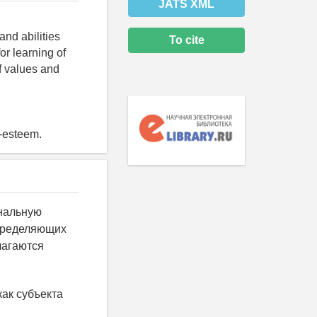
JATS XML
and abilities
To cite
r learning of
of values and
f-esteem.
нальную
определяющих
лагаются
ак субъекта