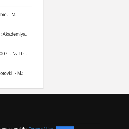
ie. - M.:
.: Akademiya,
007. - № 10. -
tovki. - M.:
s notice and the
Terms of Use
.