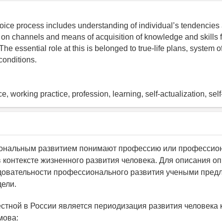
oice process includes understanding of individual’s tendencies 
n channels and means of acquisition of knowledge and skills fo
The essential role at this is belonged to true-life plans, system 
 conditions.
e, working practice, profession, learning, self-actualization, sel
ональным развитием понимают профессию или профессио
в контексте жизненного развития человека. Для описания 
довательности профессионального развития учеными пред
ели.
стной в России является периодизация развития человека к
мова: