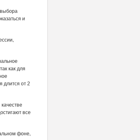
, выбора
казаться и
ессии,
нальное
так как для
ное
 длится от 2
 качестве
достигают все
альном фоне,