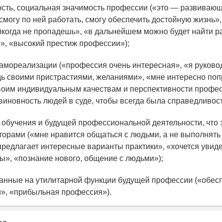
сть, социальная значимость профессии («это — развивающ
смогу по ней работать, смогу обеспечить достойную жизнь»,
когда не пропадешь», «в дальнейшем можно будет найти р
», «высокий престиж профессии»);
амореализации («профессия очень интересная», «я руково
ь своими пристрастиями, желаниями», «мне интересно поп
своим индивидуальным качествам и перспективности профес
виновность людей в суде, чтобы всегда была справедливост
обучения и будущей профессиональной деятельности, что 
торами («мне нравится общаться с людьми, а не выполнят
 предлагает интересные варианты практики», «хочется увиде
ны», «познание нового, общение с людьми»);
анные на утилитарной функции будущей профессии («обес
», «прибыльная профессия»).