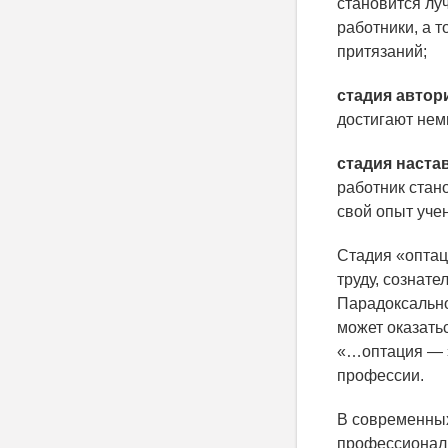
становится лу
работники, а 
притязаний;
стадия автор
достигают нем
стадия наста
работник стан
свой опыт уче
Стадия «оптаци
труду, сознат
Парадоксально
может оказать
«…оптация — э
профессии.
В современных
профессиональ