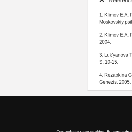
Referenc
1. Klimov E.A. 
Moskovskiy psik
2. Klimov E.A. 
2004.
3. Luk'yanova T
S. 10-15.
4. Rezapkina G.
Genezis, 2005.
Our website uses cookies. By continuing 