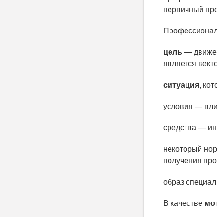
первичный пр
Профессионал
цель
— движен
является век
ситуация
, ко
условия — вли
средства — ин
некоторый нор
получения про
образ специал
В качестве
мо