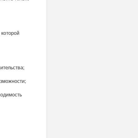
 которой
ительства;
озможности;
ходимость