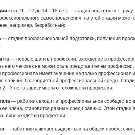
ции»
(от 11—12 до 14—18 лет) — стадия подготовки к труду
офессионального самоопределения, на этой стадии может о
век, например, безработный;
а
— стадия профессиональной подготовки, получения проф
;
анта
— первые шаги в профессии, вхождение в профессио
з него человек не может стать представителем профессии, 
 профессионала имеет значение не только профессиональ
но наличие благоприятной профессиональной среды. Стадия
 2—3 лет в зависимости от сложности профессии;
нала
— работник входит в профессиональное сообщество в
 ее члена, становится равным среди равных. Этой стадии 
, либо уходят из профессии;
ра
— работник начинает выделяться на общем профессион