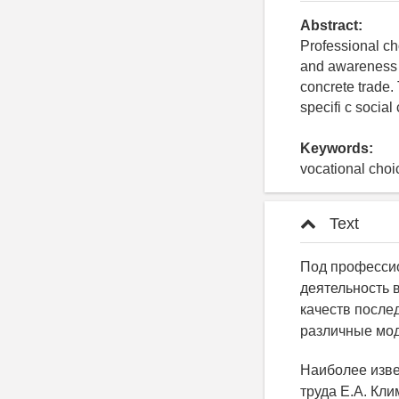
Abstract:
Professional ch
and awareness o
concrete trade. 
specifi c social
Keywords:
vocational choic
Text
Под професси
деятельность 
качеств после
различные мод
Наиболее изве
труда Е.А. Кли