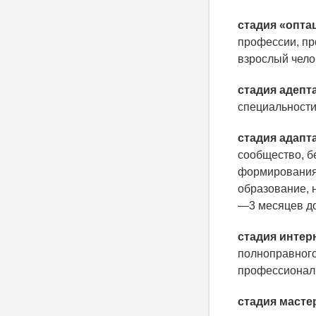
стадия «опта
профессии, пр
взрослый чело
стадия адепт
специальности
стадия адапт
сообщество, бе
формирования
образование, 
—3 месяцев до
стадия интер
полноправного
профессионалы
стадия масте