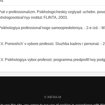
es
Puti v professionalizm. Psikhologicheskiy vzglyad: uchebn. posob
hologosotsial'nyy institut: FLINTA, 2003.
Psikhologiya professional'nogo samoopredeleniya. - 2-e izd. - M
.V. Pomoshch' v vybore professii. Sluzhba kadrov i personal. - 2
V. Psikhologiya vybor professii: programma predprofil'noy podgo
© INFRA-M
to use this site, you agree to our use of cookies in accordance with thi