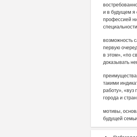
востребованно
и в будущем я 
профессией ни
специальности
возможность с
первую очеред
в этом», «по 
доказывать не
преимущества 
такими индика
работу», «вуз
города и стра
мотивы, основ
будущей семьи