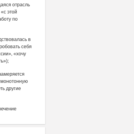
аяся отрасль
 «с этой
аботу по
дствовалась в
робовать себя
сии», «хочу
ь»);
замеряется
ь монотонную
ть другие
печение