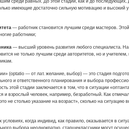
чшим среди равных. До этой стадии, как и до последующих, 
только имеющие достаточно сильную мотивацию и высокий 
итета
— работник становится лучшим среди мастеров. Этой
ногие работники;
вника
— высший уровень развития любого специалиста. На 
овится не только лучшим среди авторитетов, но и учителем
никам.
и» (optatio — от лат. желание, выбор) — это стадия подгото
ельного и ответственного планирования и выбора профессио
сть этой стадии заключается в том, что в ситуации «оптант
ся и взрослый человек, например, безработный. Как отмечал
то не столько указание на возраст», сколько на ситуацию 
 условиях, когда индивид, как правило, оказывается в ситу
ного выбора неоднократно, старшеклассники могут осущес