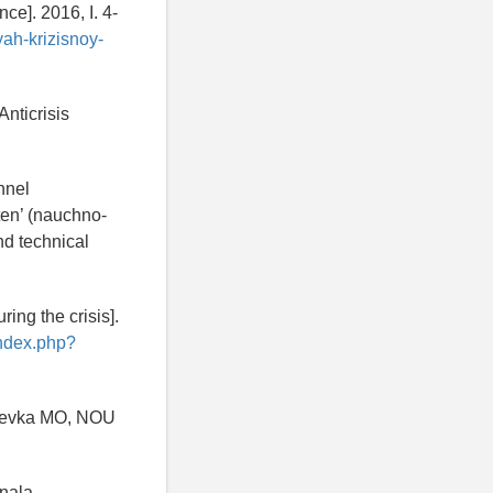
ce]. 2016, I. 4-
yah-krizisnoy-
Anticrisis
nnel
ten’ (nauchno-
nd technical
ing the crisis].
index.php?
nteevka MO, NOU
onala