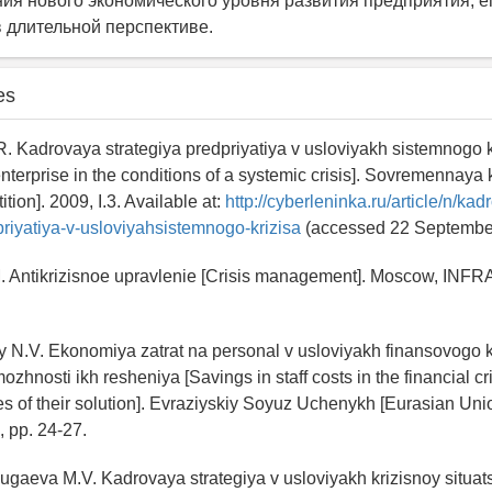
ия нового экономического уровня развития предприятия, е
в длительной перспективе.
es
R. Kadrovaya strategiya predpriyatiya v usloviyakh sistemnogo 
 enterprise in the conditions of a systemic crisis]. Sovremennaya
ion]. 2009, I.3. Available at:
http://cyberleninka.ru/article/n/kad
priyatiya-v-usloviyahsistemnogo-krizisa
(accessed 22 Septembe
. Antikrizisnoe upravlenie [Crisis management]. Moscow, INFR
 N.V. Ekonomiya zatrat na personal v usloviyakh finansovogo k
zhnosti ikh resheniya [Savings in staff costs in the financial cr
es of their solution]. Evraziyskiy Soyuz Uchenykh [Eurasian Union
5, pp. 24-27.
Bugaeva M.V. Kadrovaya strategiya v usloviyakh krizisnoy situat