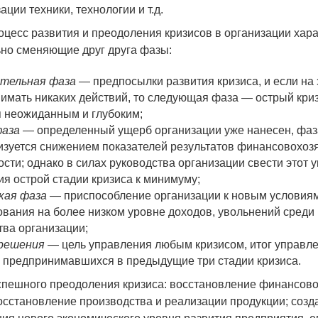
ции техники, технологии и т.д.
роцесс развития и преодоления кризисов в организации хар
но сменяющие друг друга фазы:
ительная фаза
— предпосылки развития кризиса, и если на 
имать никаких действий, то следующая фаза — острый кри
я неожиданным и глубоким;
фаза
— определенный ущерб организации уже нанесен, фаз
изуется снижением показателей результатов финансовохоз
ости; однако в силах руководства организации свести этот 
ия острой стадии кризиса к минимуму;
кая фаза
— приспособление организации к новым условия
ования на более низком уровне доходов, увольнений среди
тва организации;
зрешения
— цель управления любым кризисом, итог управл
 предпринимавшихся в предыдущие три стадии кризиса.
спешного преодоления кризиса: восстановление финансово
осстановление производства и реализации продукции; созд