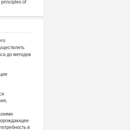
principles of
его
существлять
иса до методов
ации
ся
ия,
ешними
 порождающее
потребность в