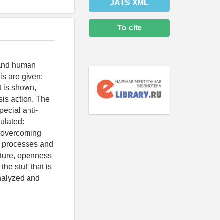
JATS XML
To cite
 and human
s are given:
t is shown,
sis action. The
pecial anti-
ulated:
nd overcoming
e processes and
ture, openness
he stuff that is
analyzed and