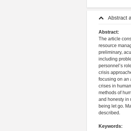
Abstract 
Abstract:
The article con
resource manage
preliminary, ac
including proble
personnel’s role
crisis approach
focusing on an 
crises in human
methods of hum
and honesty in r
being let go. M
described.
Keywords: