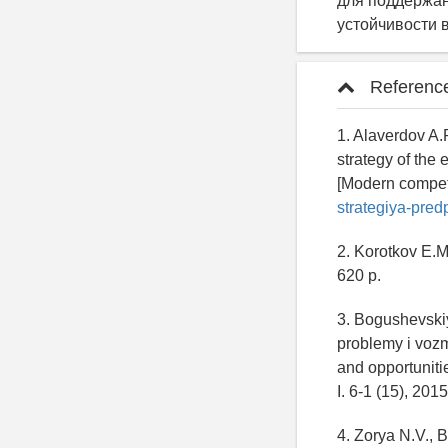
для поддержан
устойчивости 
Referenc
1. Alaverdov A.
strategy of the
[Modern competit
strategiya-pred
2. Korotkov E.M
620 p.
3. Bogushevskiy
problemy i vozmo
and opportuniti
I. 6-1 (15), 201
4. Zorya N.V., 