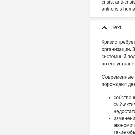
crisis, anti-cr
anti-crisis hum
Text
Кризис требуе
организации. 
системный под
по его устран
Современные и
порождают две
собствен
субъекти
недостат
изменени
экономич
такие об