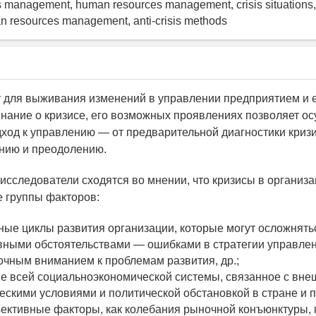
isis management, human resources management, crisis situations, 
an resources management, anti-crisis methods
т для выживания изменений в управлении предприятием и 
Знание о кризисе, его возможных проявлениях позволяет о
ход к управлению — от предварительной диагностики криз
ению и преодолению.
сследователи сходятся во мнении, что кризисы в организ
 группы факторов:
ные циклы развития организации, которые могут осложнять
вными обстоятельствами — ошибками в стратегии управлен
очным вниманием к проблемам развития, др.;
е всей социальноэкономической системы, связанное с вн
ескими условиями и политической обстановкой в стране и
ъективные факторы, как колебания рыночной конъюнктуры, 