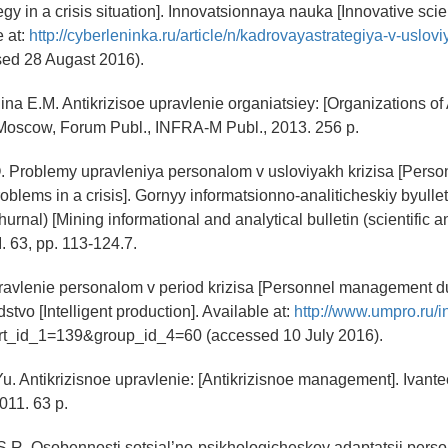
y in a crisis situation]. Innovatsionnaya nauka [Innovative scien
e at:
http://cyberleninka.ru/article/n/kadrovayastrategiya-v-uslovi
ed 28 Augast 2016).
ina E.M. Antikrizisoe upravlenie organiatsiey: [Organizations of 
oscow, Forum Publ., INFRA-M Publ., 2013. 256 p.
. Problemy upravleniya personalom v usloviyakh krizisa [Perso
lems in a crisis]. Gornyy informatsionno-analiticheskiy byulle
urnal) [Mining informational and analytical bulletin (scientific a
I. 63, pp. 113-124.7.
pravlenie personalom v period krizisa [Personnel management dur
tvo [Intelligent production]. Available at:
http://www.umpro.ru/
art_id_1=139&group_id_4=60 (accessed 10 July 2016).
u. Antikrizisnoe upravlenie: [Antikrizisnoe management]. Iva
011. 63 p.
.R. Osobennosti sotsial’no-psikhologicheskoy adaptatsii pers