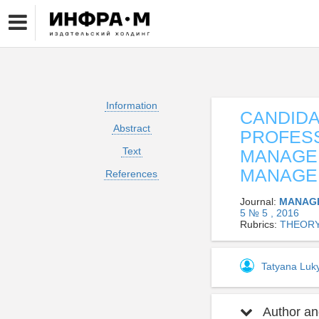
Information
CANDIDA
Abstract
PROFES
Text
MANAGEM
MANAGE
References
Journal:
MANAGE
5 № 5 , 2016
Rubrics:
THEOR
Tatyana Lu
Author and