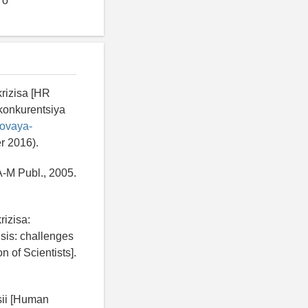
го
krizisa [HR
 konkurentsiya
rovaya-
r 2016).
A-M Publ., 2005.
rizisa:
isis: challenges
 of Scientists].
sii [Human