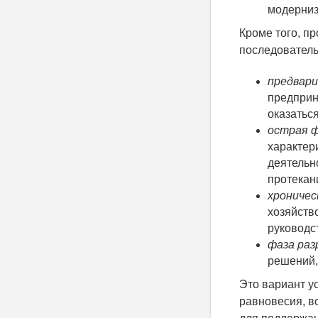
модерниза
Кроме того, п
последователь
предвар
предприн
оказатьс
острая 
характер
деятельн
протекан
хроничес
хозяйств
руководс
фаза ра
решений,
Это вариант у
равновесия, в