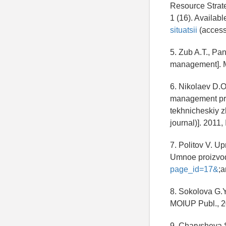
Resource Strateg
1 (16). Availabl
situatsii
(access
5. Zub A.T., Pan
management]. M
6. Nikolaev D.O
management prob
tekhnicheskiy zh
journal)]. 2011, 
7. Politov V. U
Umnoe proizvods
page_id=17&
;
8. Sokolova G.Y
MOIUP Publ., 2
9. Charysheva S