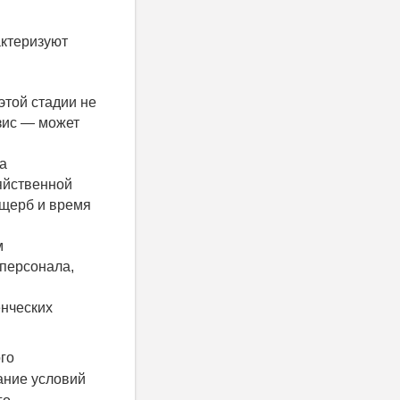
актеризуют
этой стадии не
зис — может
а
яйственной
ущерб и время
м
 персонала,
енческих
го
ание условий