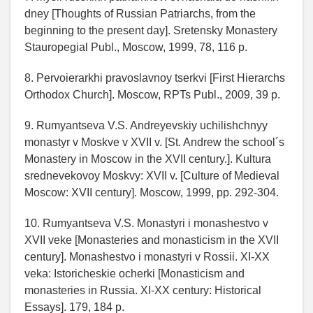
dney [Thoughts of Russian Patriarchs, from the
beginning to the present day]. Sretensky Monastery
Stauropegial Publ., Moscow, 1999, 78, 116 p.
8. Pervoierarkhi pravoslavnoy tserkvi [First Hierarchs
Orthodox Church]. Moscow, RPTs Publ., 2009, 39 p.
9. Rumyantseva V.S. Andreyevskiy uchilishchnyy
monastyr v Moskve v XVII v. [St. Andrew the school´s
Monastery in Moscow in the XVII century.]. Kultura
srednevekovoy Moskvy: XVII v. [Culture of Medieval
Moscow: XVII century]. Moscow, 1999, pp. 292-304.
10. Rumyantseva V.S. Monastyri i monashestvo v
XVII veke [Monasteries and monasticism in the XVII
century]. Monashestvo i monastyri v Rossii. XI-XX
veka: Istoricheskie ocherki [Monasticism and
monasteries in Russia. XI-XX century: Historical
Essays]. 179, 184 p.