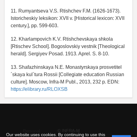
11. Rumyantseva V.S. Rtishchev F.M. (1626-1673).
Istoricheskiy leksikon: XVII v. [Historical lexicon: XVII
century.], pp. 599-603.
12. Kharlampovich K.V. Rtishchevskaya shkola
[Rtischev School]. Bogoslovskiy vestnik [Theological
herald]. Sergiyev Posad. 1913. Aprel. S. 8-10.
13. Shafazhinskaya N.E. Monastyrskaya prosvetitel
´skaya kul´tura Rossii [Collegiate education Russian
culture]. Moscow, Infra-M Publ., 2013, 232 p. EDN:
https://elibrary.ru/RLOXSB
© INFRA-M
Personal
Our website uses cookies. By continuing to use this
data