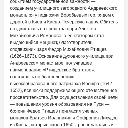
событием государственной важности —
созданием училищного загородного Андреевского
монастыря у подножия Воробьевых гор, рядом с
дорогой в Киев и Киево-Печерскую лавру. Обитель
воздвигалась на средства царя Алексея
Михайловича Романова, а ее ктитором стал
выдающийся меценат, благотворитель,
сподвижник царя Федор Михайлович Ртищев
(1626–1673). Основание духовного училища при
Андреевском монастыре, получившее
наименование «Ртищевское братство»,
состоялось по благословению
высокообразованного патриарха Иосифа (1642–
1652), всячески поддерживающего отечественное
просветительство. Для осуществления своей цели
— повышения уровня образования на Руси —
боярин Федор Ртищев пригласил ученых
монахов-братьев Иоанникия и Софрония Лихудов
из Киева, которые около 1650 г. располагались и