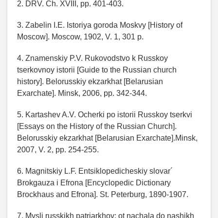
2. DRV. Ch. XVIII, pp. 401-403.
3. Zabelin I.E. Istoriya goroda Moskvy [History of
Moscow]. Moscow, 1902, V. 1, 301 p.
4. Znamenskiy P.V. Rukovodstvo k Russkoy
tserkovnoy istorii [Guide to the Russian church
history]. Belorusskiy ekzarkhat [Belarusian
Exarchate]. Minsk, 2006, pp. 342-344.
5. Kartashev A.V. Ocherki po istorii Russkoy tserkvi
[Essays on the History of the Russian Church].
Belorusskiy ekzarkhat [Belarusian Exarchate].Minsk,
2007, V. 2, pp. 254-255.
6. Magnitskiy L.F. Entsiklopedicheskiy slovar´
Brokgauza i Efrona [Encyclopedic Dictionary
Brockhaus and Efrona]. St. Peterburg, 1890-1907.
7. Mysli russkikh patriarkhov: ot nachala do nashikh