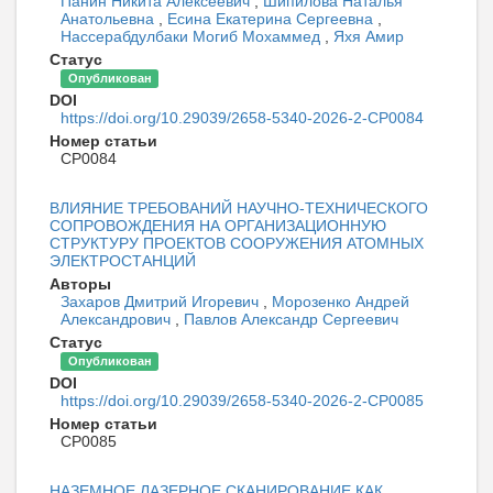
Панин Никита Алексеевич
,
Шипилова Наталья
Анатольевна
,
Есина Екатерина Сергеевна
,
Нассерабдулбаки Могиб Мохаммед
,
Яхя Амир
Статус
Опубликован
DOI
https://doi.org/10.29039/2658-5340-2026-2-CP0084
Номер статьи
CP0084
ВЛИЯНИЕ ТРЕБОВАНИЙ НАУЧНО-ТЕХНИЧЕСКОГО
СОПРОВОЖДЕНИЯ НА ОРГАНИЗАЦИОННУЮ
СТРУКТУРУ ПРОЕКТОВ СООРУЖЕНИЯ АТОМНЫХ
ЭЛЕКТРОСТАНЦИЙ
Авторы
Захаров Дмитрий Игоревич
,
Морозенко Андрей
Александрович
,
Павлов Александр Сергеевич
Статус
Опубликован
DOI
https://doi.org/10.29039/2658-5340-2026-2-CP0085
Номер статьи
CP0085
НАЗЕМНОЕ ЛАЗЕРНОЕ СКАНИРОВАНИЕ КАК