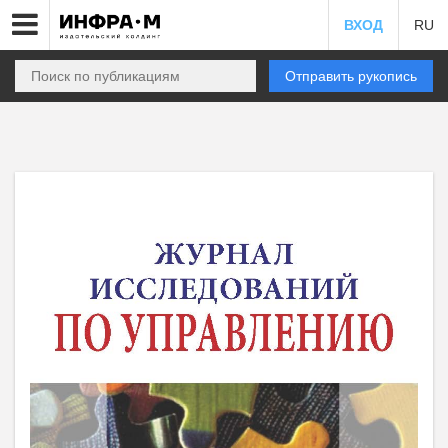
ВХОД
RU
Отправить рукопись