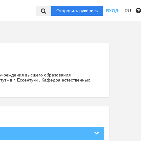
Отправить рукопись
ВХОД
RU
 учреждения высшего образования
ут» в г. Ессентуки , Кафедра естественных