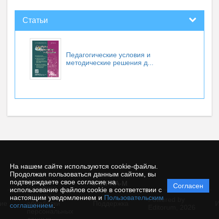
Статьи
Педагогические условия и
методические решения д...
На нашем сайте используются cookie-файлы.
Продолжая пользоваться данным сайтом, вы
подтверждаете свое согласие на
© INFRA-M
Согласен
Политика
использование файлов cookie в соответствии с
защиты и
настоящим уведомлением и
Пользовательским
Powered by
ие
обработки
Поддержка
И
соглашением
.
Editorum,
2026
персональных