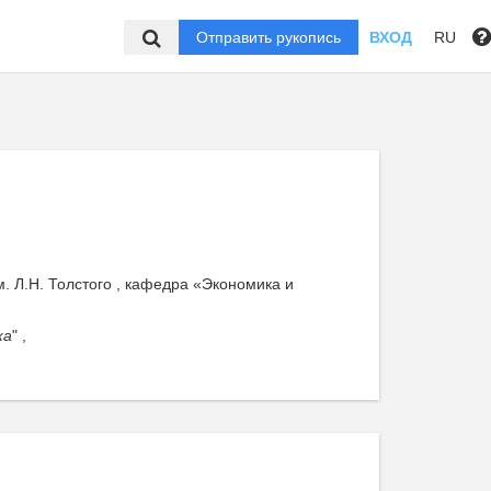
Отправить рукопись
ВХОД
RU
. Л.Н. Толстого , кафедра «Экономика и
ка
" ,