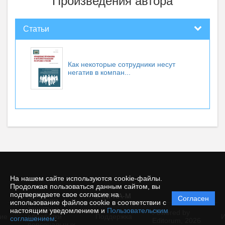
Произведения автора
Статьи
Как некоторые сотрудники несут
негатив в компан...
На нашем сайте используются cookie-файлы.
Продолжая пользоваться данным сайтом, вы
подтверждаете свое согласие на
© INFRA-M
Согласен
Политика
использование файлов cookie в соответствии с
защиты и
настоящим уведомлением и
Пользовательским
Powered by
ие
обработки
Поддержка
И
соглашением
.
Editorum,
2026
персональных