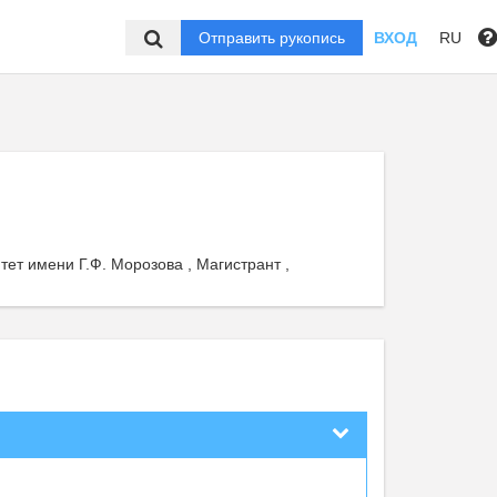
Отправить рукопись
ВХОД
RU
ет имени Г.Ф. Морозова , Магистрант ,