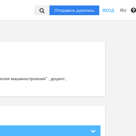
Отправить рукопись
ВХОД
RU
логия машиностроения" , доцент ,