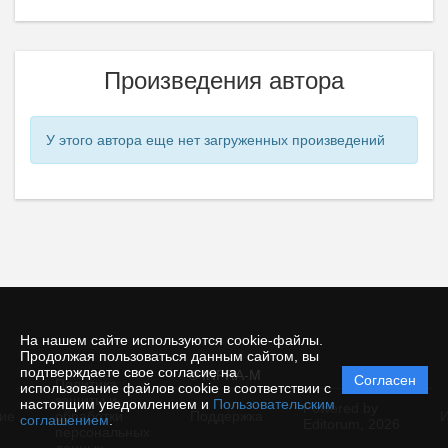
Произведения автора
У этого автора еще нет загруженных произведений
На нашем сайте используются cookie-файлы.
Продолжая пользоваться данным сайтом, вы
подтверждаете свое согласие на
© INFRA-M
Согласен
Политика
использование файлов cookie в соответствии с
защиты и
настоящим уведомлением и
Пользовательским
Powered by
ие
обработки
Поддержка
И
соглашением
.
Editorum,
2026
персональных