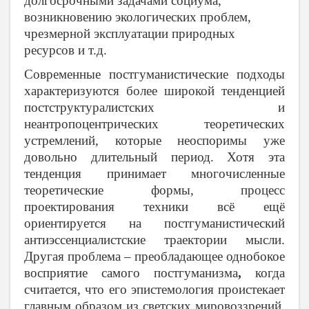
долгосрочными задачами социума,
возникновению экологических проблем,
чрезмерной эксплуатации природных
ресурсов и т.д.
Современные постгуманистические подходы
характеризуются более широкой тенденцией
постструктуралистских и
неантропоцентрических теоретических
устремлений, которые неоспоримы уже
довольно длительный период. Хотя эта
тенденция принимает многочисленные
теоретические формы, процесс
проектирования техники всё ещё
ориентируется на постгуманистический
антиэссенциалистские траектории мысли.
Другая проблема – преобладающее однобокое
восприятие самого постгуманизма
,
когда
считается, что его эпистемология проистекает
главным образом из светских мировоззрений,